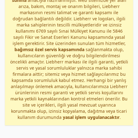
sunma
amacıyla hazırlanmıştır. Web sitemizde yer alan
arıza, bakım, montaj ve onarım bilgileri, Liebherr
markasının resmi talimat ve garanti kapsamı ile
doğrudan bağlantılı değildir. Liebherr ve logoları, ilgili
marka sahiplerinin tescilli mülkiyetleridir ve izinsiz
kullanımı 6769 sayılı Sınai Mülkiyet Kanunu ile 5846
sayılı Fikir ve Sanat Eserleri Kanunu kapsamında yasal
işlem gerektirir. Site üzerinden sunulan tüm hizmetler,
bağımsız özel servis kapsamında
sağlanmakta olup,
kullanıcıların güvenliği ve doğru bilgilendirilmesi
öncelikli amaçtır. Liebherr markası ile ilgili garanti, yetkili
servis ve yasal sorumluluklar yalnızca marka sahibi
firmalara aittir; sitemiz veya hizmet sağlayıcılarımız bu
kapsamda sorumluluk kabul etmez. Herhangi bir yanlış
anlaşılmayı önlemek amacıyla, kullanıcılarımıza Liebherr
ürünlerinin resmi garanti ve yetkili servis koşullarını
marka yetkili kaynaklarından kontrol etmeleri önerilir. Bu
site ve içerikleri, ilgili yasal mevzuat uyarınca
korunmakta olup, izinsiz kopyalama, dağıtma veya ticari
kullanım durumunda
yasal işlem uygulanacaktır
.