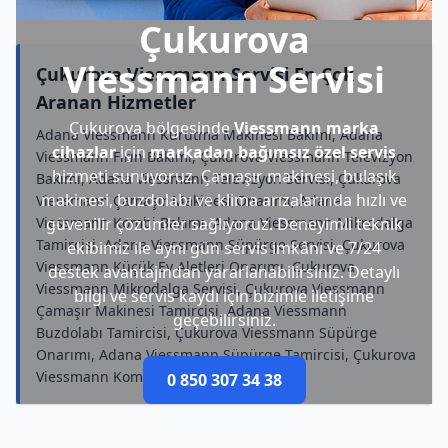
Çukurova
Viessmann Servisi
Çukurova Viessmann Servisi En Çok
Aranan Hizmetler
Çukurova bölgesinde
Viessmann marka
Adana Viessmann Kurutma Makinesi Bakımı, Adana
cihazlar
için
markadan bağımsız özel servis
Viessmann Fırın Bakımı, Çukurova Viessmann Televizyon
hizmeti sunuyoruz. Çamaşır makinesi, bulaşık
Bakımı, Adana Viessmann Televizyon Servisi, Çukurova
makinesi, buzdolabı ve klima arızalarında hızlı ve
Viessmann Çamaşır Makinesi Onarımı, Adana
Viessmann Kombi Bakımı, Adana Viessmann Mikrodalga
güvenilir çözümler sağlıyoruz. Deneyimli teknik
Tamircisi, Adana Viessmann Süpürge Servisi, Çukurova
ekibimiz ile aynı gün servis imkânı ve 7/24
Viessmann Küçük Ev Aletleri Onarımı, Çukurova
destek avantajından yararlanabilirsiniz. Detaylı
Viessmann Mikrodalga Servisi, Çukurova Viessmann
bilgi ve servis kaydı için bizimle iletişime
Çamaşır Makinesi Tamircisi, Adana Viessmann
geçebilirsiniz.
Buzdolabı Tamircisi, Çukurova Viessmann Süpürge
Onarımı, Adana Viessmann Süpürge Tamircisi, Çukurova
Viessmann Kombi Servisi
0 850 307 34 38