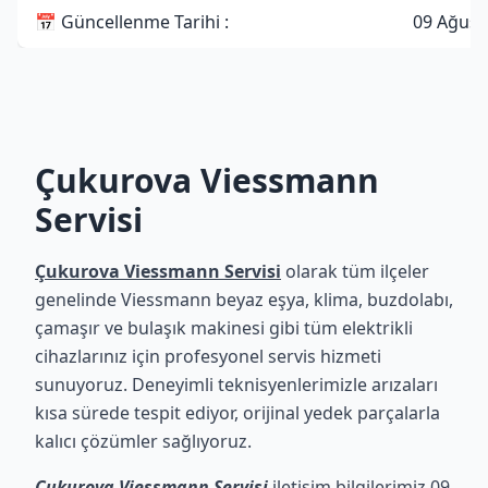
📅 Güncellenme Tarihi :
09 Ağust
Çukurova Viessmann
Servisi
Çukurova Viessmann Servisi
olarak tüm ilçeler
genelinde Viessmann beyaz eşya, klima, buzdolabı,
çamaşır ve bulaşık makinesi gibi tüm elektrikli
cihazlarınız için profesyonel servis hizmeti
sunuyoruz. Deneyimli teknisyenlerimizle arızaları
kısa sürede tespit ediyor, orijinal yedek parçalarla
kalıcı çözümler sağlıyoruz.
Çukurova Viessmann Servisi
iletişim bilgilerimiz 09