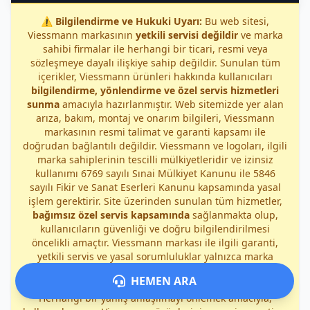
⚠️
Bilgilendirme ve Hukuki Uyarı:
Bu web sitesi,
Viessmann markasının
yetkili servisi değildir
ve marka
sahibi firmalar ile herhangi bir ticari, resmi veya
sözleşmeye dayalı ilişkiye sahip değildir. Sunulan tüm
içerikler, Viessmann ürünleri hakkında kullanıcıları
bilgilendirme, yönlendirme ve özel servis hizmetleri
sunma
amacıyla hazırlanmıştır. Web sitemizde yer alan
arıza, bakım, montaj ve onarım bilgileri, Viessmann
markasının resmi talimat ve garanti kapsamı ile
doğrudan bağlantılı değildir. Viessmann ve logoları, ilgili
marka sahiplerinin tescilli mülkiyetleridir ve izinsiz
kullanımı 6769 sayılı Sınai Mülkiyet Kanunu ile 5846
sayılı Fikir ve Sanat Eserleri Kanunu kapsamında yasal
işlem gerektirir. Site üzerinden sunulan tüm hizmetler,
bağımsız özel servis kapsamında
sağlanmakta olup,
kullanıcıların güvenliği ve doğru bilgilendirilmesi
öncelikli amaçtır. Viessmann markası ile ilgili garanti,
yetkili servis ve yasal sorumluluklar yalnızca marka
sahibi firmalara aittir; sitemiz veya hizmet
HEMEN ARA
sağlayıcılarımız bu kapsamda sorumluluk kabul etmez.
Herhangi bir yanlış anlaşılmayı önlemek amacıyla,