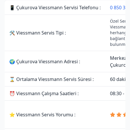
📱 Çukurova Viessmann Servisi Telefonu :
0 850 307
Özel Servis
Viessmann
🛠 Viessmann Servis Tipi :
herhangi b
bağlantısı
bulunmam
Merkez,
🌍 Çukurova Viessmann Adresi :
Çukurov
⌛ Ortalama Viessmann Servis Süresi :
60 dakik
⏰ Viessmann Çalışma Saatleri :
08:30 - 1
⭐ Viessmann Servis Yorumu :