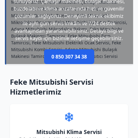
sunuyoruz. Çamaşır makinesi, bulaşık makinesi,
Makinesi Bakımı, Feke Mitsubishi Çamaşır Makinesi
buzdolabı ve klima arızalarında hızlı ve güvenilir
Bakımı, Feke Mitsubishi Klima Onarımı, Adana
Mitsubishi Buzdolabı Tamircisi, Feke Mitsubishi
çözümler sağlıyoruz. Deneyimli teknik ekibimiz
Mikrodalga Onarımı, Feke Mitsubishi Su Isıtıcı Tamircisi,
ile aynı gün servis imkânı ve 7/24 destek
Adana Mitsubishi Mikrodalga Bakımı, Feke Mitsubishi
avantajından yararlanabilirsiniz. Detaylı bilgi ve
Bulaşık Makinesi Tamircisi, Feke Mitsubishi Fırın
servis kaydı için bizimle iletişime geçebilirsiniz.
Tamircisi, Feke Mitsubishi Elektrikli Ocak Servisi, Feke
Mitsubishi Kombi Servisi, Adana Mitsubishi Bulaşık
Makinesi Tamircisi, Feke Mitsubishi Su Isıtıcı Servisi
0 850 307 34 38
Feke Mitsubishi Servisi
Hizmetlerimiz
Mitsubishi Klima Servisi