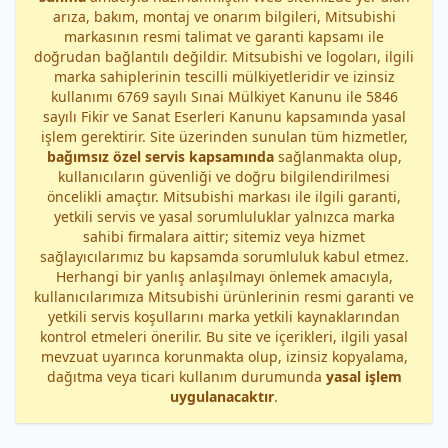
arıza, bakım, montaj ve onarım bilgileri, Mitsubishi
markasının resmi talimat ve garanti kapsamı ile
doğrudan bağlantılı değildir. Mitsubishi ve logoları, ilgili
marka sahiplerinin tescilli mülkiyetleridir ve izinsiz
kullanımı 6769 sayılı Sınai Mülkiyet Kanunu ile 5846
sayılı Fikir ve Sanat Eserleri Kanunu kapsamında yasal
işlem gerektirir. Site üzerinden sunulan tüm hizmetler,
bağımsız özel servis kapsamında
sağlanmakta olup,
kullanıcıların güvenliği ve doğru bilgilendirilmesi
öncelikli amaçtır. Mitsubishi markası ile ilgili garanti,
yetkili servis ve yasal sorumluluklar yalnızca marka
sahibi firmalara aittir; sitemiz veya hizmet
sağlayıcılarımız bu kapsamda sorumluluk kabul etmez.
Herhangi bir yanlış anlaşılmayı önlemek amacıyla,
kullanıcılarımıza Mitsubishi ürünlerinin resmi garanti ve
yetkili servis koşullarını marka yetkili kaynaklarından
kontrol etmeleri önerilir. Bu site ve içerikleri, ilgili yasal
mevzuat uyarınca korunmakta olup, izinsiz kopyalama,
dağıtma veya ticari kullanım durumunda
yasal işlem
uygulanacaktır
.