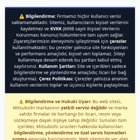
⚠️
Bilgilendirme:
Firmamız hiçbir kullanıcı verisi
saklamamaktadır. Sitemiz, kullanıcıların kişisel verilerini
kaydetmez ve
KVKK
(6698 sayılı Kişisel Verilerin
Korunması Kanunu) hükümlerine tam uyum sağlar.
Ziyaretçilerimizin deneyimini iyileştirmek için
çerezler
kullanılmaktadır; bu çerezler yalnızca site fonksiyonları
ve performans amaçlıdır, kişisel veri toplamaz. Siteyi
kullanmaya devam ederek bu şartları kabul etmiş
sayılırsınız.
Kullanım Şartları:
Site ve içerikleri sadece
bilgilendirme ve yönlendirme amaçlıdır, ticari bir bağ
oluşturmaz.
Çerez Politikası:
Çerezler yalnızca anonim
kullanım verilerini toplar ve üçüncü kişilerle paylaşılmaz.
⚠️
Bilgilendirme ve Hukuki Uyarı:
Bu web sitesi,
Mitsubishi markasının
yetkili servisi değildir
ve marka
sahibi firmalar ile herhangi bir ticari, resmi veya
sözleşmeye dayalı ilişkiye sahip değildir. Sunulan tüm
içerikler, Mitsubishi ürünleri hakkında kullanıcıları
bilgilendirme, yönlendirme ve özel servis hizmetleri
sunma
amacıyla hazırlanmıştır. Web sitemizde yer alan