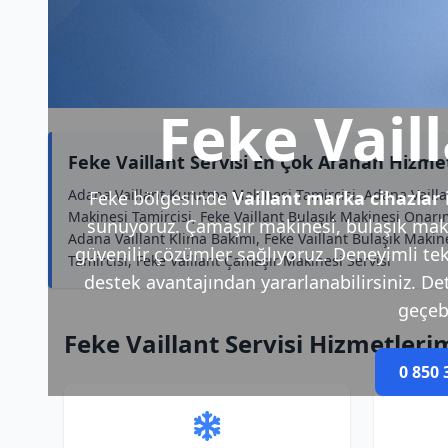
Feke Vaill
Feke Vaillant Servisi En Çok Aranan Hizme
Adana Vaillant Kurutma Makinesi Tamircisi, Adana Vaillan
Feke bölgesinde
Vaillant marka cihazlar
Makinesi Tamircisi, Feke Vaillant Bulaşık Makinesi Onarı
sunuyoruz. Çamaşır makinesi, bulaşık makin
Adana Vaillant Klima Bakımı, Feke Vaillant Bulaşık Makine
güvenilir çözümler sağlıyoruz. Deneyimli tek
Tamircisi, Feke Vaillant Çamaşır Makinesi Servisi
destek avantajından yararlanabilirsiniz. Deta
geçebi
Feke Vaillant Servisi Hizmetleri
0 850 