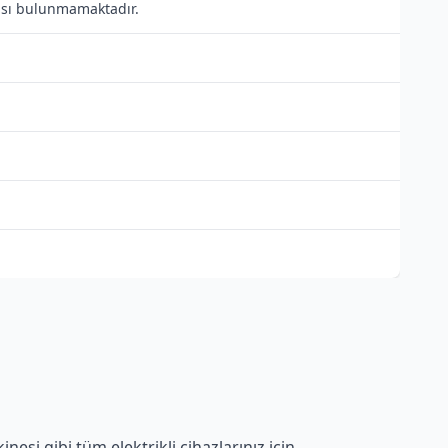
ntısı bulunmamaktadır.
esi gibi tüm elektrikli cihazlarınız için