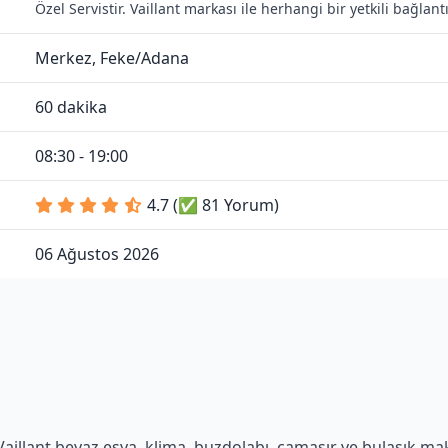
Özel Servistir. Vaillant markası ile herhangi bir yetkili bağla
Merkez, Feke/Adana
60 dakika
08:30 - 19:00
4.7 (✅ 81 Yorum)
06 Ağustos 2026
aillant beyaz eşya, klima, buzdolabı, çamaşır ve bulaşık makin