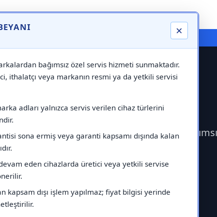
 BEYANI
×
⚠️ Markadan Bağımsız "Özel Servis" Hizmeti
rkalardan bağımsız özel servis hizmeti sunmaktadır.
ci, ithalatçı veya markanın resmi ya da yetkili servisi
visi
rka adları yalnızca servis verilen cihaz türlerini
dir.
 Vaillant Servisi çağırabilirsiniz.Markadan bağıms
antisi sona ermiş veya garanti kapsamı dışında kalan
ıdır.
devam eden cihazlarda üretici veya yetkili servise
erilir.
 kapsam dışı işlem yapılmaz; fiyat bilgisi yerinde
tleştirilir.