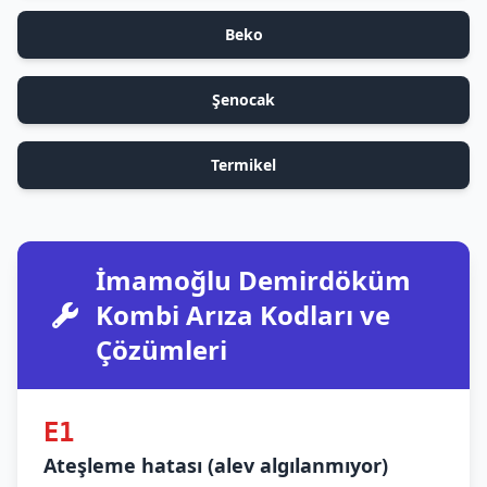
Beko
Şenocak
Termikel
İmamoğlu Demirdöküm
Kombi Arıza Kodları ve
Çözümleri
E1
Ateşleme hatası (alev algılanmıyor)