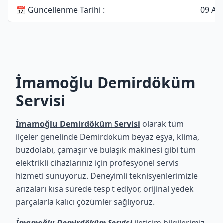
📅 Güncellenme Tarihi :
09 Ağ
İmamoğlu Demirdöküm
Servisi
İmamoğlu Demirdöküm Servisi
olarak tüm
ilçeler genelinde Demirdöküm beyaz eşya, klima,
buzdolabı, çamaşır ve bulaşık makinesi gibi tüm
elektrikli cihazlarınız için profesyonel servis
hizmeti sunuyoruz. Deneyimli teknisyenlerimizle
arızaları kısa sürede tespit ediyor, orijinal yedek
parçalarla kalıcı çözümler sağlıyoruz.
İmamoğlu Demirdöküm Servisi
iletişim bilgilerimiz