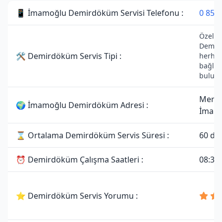
📱 İmamoğlu Demirdöküm Servisi Telefonu :
0 850 
Özel Se
Demird
🛠 Demirdöküm Servis Tipi :
herhang
bağlan
bulun
Merke
🌍 İmamoğlu Demirdöküm Adresi :
İmam
⌛ Ortalama Demirdöküm Servis Süresi :
60 da
⏰ Demirdöküm Çalışma Saatleri :
08:30 
⭐ Demirdöküm Servis Yorumu :