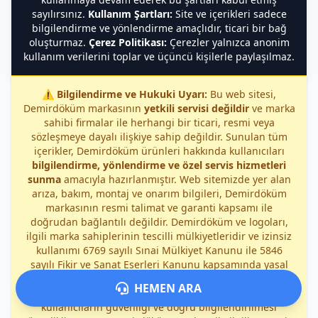
sayılırsınız.
Kullanım Şartları:
Site ve içerikleri sadece
bilgilendirme ve yönlendirme amaçlıdır, ticari bir bağ
oluşturmaz.
Çerez Politikası:
Çerezler yalnızca anonim
kullanım verilerini toplar ve üçüncü kişilerle paylaşılmaz.
⚠️
Bilgilendirme ve Hukuki Uyarı:
Bu web sitesi,
Demirdöküm markasının
yetkili servisi değildir
ve marka
sahibi firmalar ile herhangi bir ticari, resmi veya
sözleşmeye dayalı ilişkiye sahip değildir. Sunulan tüm
içerikler, Demirdöküm ürünleri hakkında kullanıcıları
bilgilendirme, yönlendirme ve özel servis hizmetleri
sunma
amacıyla hazırlanmıştır. Web sitemizde yer alan
arıza, bakım, montaj ve onarım bilgileri, Demirdöküm
markasının resmi talimat ve garanti kapsamı ile
doğrudan bağlantılı değildir. Demirdöküm ve logoları,
ilgili marka sahiplerinin tescilli mülkiyetleridir ve izinsiz
kullanımı 6769 sayılı Sınai Mülkiyet Kanunu ile 5846
sayılı Fikir ve Sanat Eserleri Kanunu kapsamında yasal
işlem gerektirir. Site üzerinden sunulan tüm hizmetler,
HEMEN ARA
bağımsız özel servis kapsamında
sağlanmakta olup,
kullanıcıların güvenliği ve doğru bilgilendirilmesi