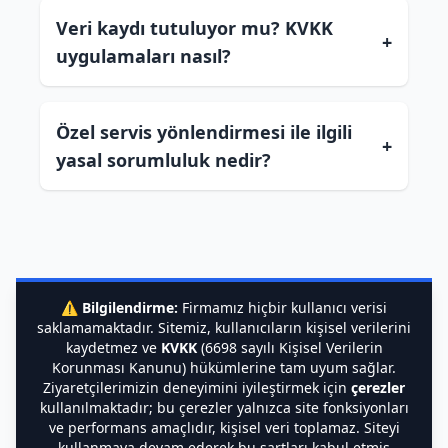
Veri kaydı tutuluyor mu? KVKK
+
uygulamaları nasıl?
Özel servis yönlendirmesi ile ilgili
+
yasal sorumluluk nedir?
⚠️
Bilgilendirme:
Firmamız hiçbir kullanıcı verisi
saklamamaktadır. Sitemiz, kullanıcıların kişisel verilerini
kaydetmez ve
KVKK
(6698 sayılı Kişisel Verilerin
Korunması Kanunu) hükümlerine tam uyum sağlar.
Ziyaretçilerimizin deneyimini iyileştirmek için
çerezler
kullanılmaktadır; bu çerezler yalnızca site fonksiyonları
ve performans amaçlıdır, kişisel veri toplamaz. Siteyi
kullanmaya devam ederek bu şartları kabul etmiş