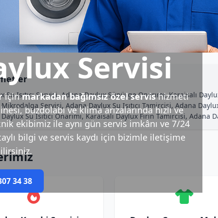
aylux Servisi
zmetler
 Su Isıtıcı Servisi, Adana Daylux Süpürge Onarımı, Karaisalı Daylu
r
için
markadan bağımsız özel servis
hizmeti
 Mikrodalga Servisi, Adana Daylux Su Isıtıcı Tamircisi, Adana Daylux
esi, buzdolabı ve klima arızalarında hızlı ve
lı Daylux Su Isıtıcı Onarımı, Karaisalı Daylux Fırın Tamircisi, Ada
nik ekibimiz ile aynı gün servis imkânı ve 7/24
ylı bilgi ve servis kaydı için bizimle iletişime
lirsiniz.
erimiz
307 34 38