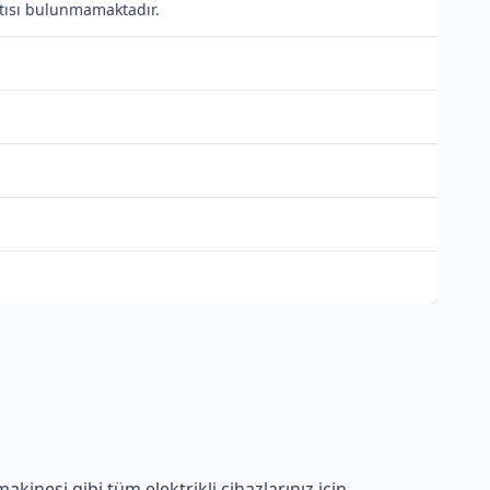
antısı bulunmamaktadır.
kinesi gibi tüm elektrikli cihazlarınız için