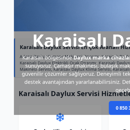
Karaisalı D
Karaisalı Daylux Servisi En Çok Aranan Hi
Adana Daylux Çamaşır Makinesi Onarımı, Karaisalı Daylux
Karaisalı bölgesinde
Daylux marka cihazla
Karaisalı Daylux Elektrikli Ocak Onarımı, Karaisalı Daylux
sunuyoruz. Çamaşır makinesi, bulaşık makin
Makinesi Servisi, Karaisalı Daylux Klima Servisi, Karaisa
güvenilir çözümler sağlıyoruz. Deneyimli tek
destek avantajından yararlanabilirsiniz. Deta
geçebi
Karaisalı Daylux Servisi Hizmetl
0 850 