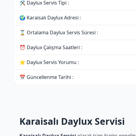
🛠 Daylux Servis Tipi :
🌍 Karaisalı Daylux Adresi :
⌛ Ortalama Daylux Servis Süresi :
⏰ Daylux Çalışma Saatleri :
⭐ Daylux Servis Yorumu :
📅 Güncellenme Tarihi :
Karaisalı Daylux Servisi
Karaisalı Daylux Servisi
olarak tüm ilçeler genelin