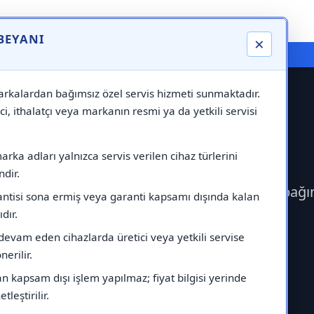
 BEYANI
×
⚠️ Markadan Bağımsız "Özel Servis" Hizmeti
rkalardan bağımsız özel servis hizmeti sunmaktadır.
ci, ithalatçı veya markanın resmi ya da yetkili servisi
 Servisi
rka adları yalnızca servis verilen cihaz türlerini
dir.
erek Daylux Servisi çağırabilirsiniz.Markadan bağı
antisi sona ermiş veya garanti kapsamı dışında kalan
ıdır.
devam eden cihazlarda üretici veya yetkili servise
erilir.
 kapsam dışı işlem yapılmaz; fiyat bilgisi yerinde
tleştirilir.