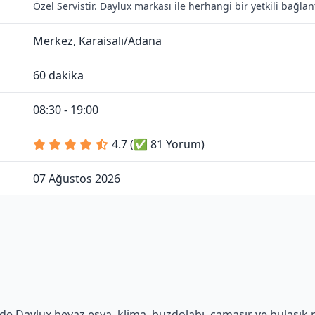
Özel Servistir. Daylux markası ile herhangi bir yetkili bağl
Merkez, Karaisalı/Adana
60 dakika
08:30 - 19:00
4.7 (✅ 81 Yorum)
07 Ağustos 2026
de Daylux beyaz eşya, klima, buzdolabı, çamaşır ve bulaşık ma