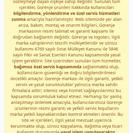
sözleşmeye dayalı ilişkiye sahip değildir. Sunulan tüm
içerikler, Gorenje ürünleri hakkında kullanıcıları
bilgilendirme, yönlendirme ve özel servis hizmetleri
sunma
amacıyla hazırlanmıştır. Web sitemizde yer alan
arıza, bakım, montaj ve onarım bilgileri, Gorenje
markasının resmi talimat ve garanti kapsamı ile
doğrudan bağlantılı değildir. Gorenje ve logoları, ilgili
marka sahiplerinin tescilli mülkiyetleridir ve izinsiz
kullanımı 6769 sayılı Sınai Mülkiyet Kanunu ile 5846
sayılı Fikir ve Sanat Eserleri Kanunu kapsamında yasal
işlem gerektirir. Site üzerinden sunulan tüm hizmetler,
bağımsız özel servis kapsamında
sağlanmakta olup,
kullanıcıların güvenliği ve doğru bilgilendirilmesi
öncelikli amaçtır. Gorenje markası ile ilgili garanti, yetkili
servis ve yasal sorumluluklar yalnızca marka sahibi
firmalara aittir; sitemiz veya hizmet sağlayıcılarımız bu
kapsamda sorumluluk kabul etmez. Herhangi bir yanlış
anlaşılmayı önlemek amacıyla, kullanıcılarımıza Gorenje
ürünlerinin resmi garanti ve yetkili servis koşullarını
marka yetkili kaynaklarından kontrol etmeleri önerilir. Bu
site ve içerikleri, ilgili yasal mevzuat uyarınca
korunmakta olup, izinsiz kopyalama, dağıtma veya ticari
kullanım durumunda
yasal işlem uygulanacaktır
.