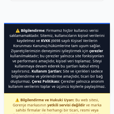
⚠️
Bilgilendirme:
Firmamız hiçbir kullanıcı verisi
saklamamaktadır. Sitemiz, kullanıcıların kişisel verilerini
kaydetmez ve
KVKK
(6698 sayılı Kişisel Verilerin
Korunması Kanunu) hükümlerine tam uyum sağlar.
Ziyaretçilerimizin deneyimini iyileştirmek için
çerezler
kullanılmaktadır; bu çerezler yalnızca site fonksiyonları
ve performans amaçlıdır, kişisel veri toplamaz. Siteyi
kullanmaya devam ederek bu şartları kabul etmiş
sayılırsınız.
Kullanım Şartları:
Site ve içerikleri sadece
bilgilendirme ve yönlendirme amaçlıdır, ticari bir bağ
oluşturmaz.
Çerez Politikası:
Çerezler yalnızca anonim
kullanım verilerini toplar ve üçüncü kişilerle paylaşılmaz.
⚠️
Bilgilendirme ve Hukuki Uyarı:
Bu web sitesi,
Gorenje markasının
yetkili servisi değildir
ve marka
sahibi firmalar ile herhangi bir ticari, resmi veya