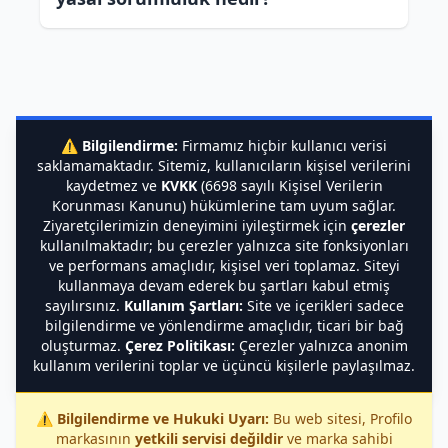
⚠️
Bilgilendirme:
Firmamız hiçbir kullanıcı verisi
saklamamaktadır. Sitemiz, kullanıcıların kişisel verilerini
kaydetmez ve
KVKK
(6698 sayılı Kişisel Verilerin
Korunması Kanunu) hükümlerine tam uyum sağlar.
Ziyaretçilerimizin deneyimini iyileştirmek için
çerezler
kullanılmaktadır; bu çerezler yalnızca site fonksiyonları
ve performans amaçlıdır, kişisel veri toplamaz. Siteyi
kullanmaya devam ederek bu şartları kabul etmiş
sayılırsınız.
Kullanım Şartları:
Site ve içerikleri sadece
bilgilendirme ve yönlendirme amaçlıdır, ticari bir bağ
oluşturmaz.
Çerez Politikası:
Çerezler yalnızca anonim
kullanım verilerini toplar ve üçüncü kişilerle paylaşılmaz.
⚠️
Bilgilendirme ve Hukuki Uyarı:
Bu web sitesi, Profilo
markasının
yetkili servisi değildir
ve marka sahibi