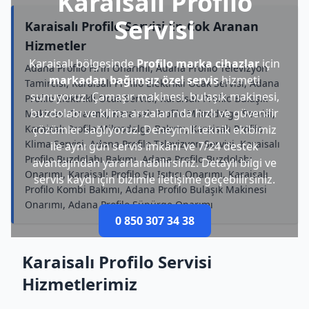
Karaisalı Profilo
Servisi
Karaisalı Profilo Servisi En Çok Aranan
Hizmetler
Karaisalı bölgesinde
Profilo marka cihazlar
için
Adana Profilo Fırın Onarımı, Adana Profilo Televizyon
markadan bağımsız özel servis
hizmeti
Tamircisi, Karaisalı Profilo Elektrikli Ocak Servisi, Adana
sunuyoruz. Çamaşır makinesi, bulaşık makinesi,
Profilo Elektrikli Ocak Servisi, Karaisalı Profilo Bulaşık
buzdolabı ve klima arızalarında hızlı ve güvenilir
Makinesi Onarımı, Karaisalı Profilo Mikrodalga Servisi,
Karaisalı Profilo Mikrodalga Bakımı, Karaisalı Profilo
çözümler sağlıyoruz. Deneyimli teknik ekibimiz
Klima Servisi, Adana Profilo Televizyon Servisi, Karaisalı
ile aynı gün servis imkânı ve 7/24 destek
Profilo Buzdolabı Bakımı, Adana Profilo Buzdolabı
avantajından yararlanabilirsiniz. Detaylı bilgi ve
Onarımı, Karaisalı Profilo Su Isıtıcı Onarımı, Karaisalı
servis kaydı için bizimle iletişime geçebilirsiniz.
Profilo Kombi Bakımı, Adana Profilo Bulaşık Makinesi
Onarımı, Adana Profilo Süpürge Onarımı
0 850 307 34 38
Karaisalı Profilo Servisi
Hizmetlerimiz