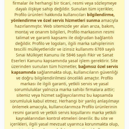
firmalar ile herhangi bir ticari, resmi veya sözleşmeye
dayalı ilişkiye sahip değildir. Sunulan tüm içerikler,
Profilo ürünleri hakkında kullanıcıları
bilgilendirme,
yönlendirme ve özel servis hizmetleri sunma
amacıyla
hazırlanmıştır. Web sitemizde yer alan arıza, bakım,
montaj ve onarım bilgileri, Profilo markasının resmi
talimat ve garanti kapsamı ile doğrudan bağlantılı
değildir. Profilo ve logoları, ilgili marka sahiplerinin
tescilli mülkiyetleridir ve izinsiz kullanımı 6769 sayılı
Sınai Mülkiyet Kanunu ile 5846 sayılı Fikir ve Sanat
Eserleri Kanunu kapsamında yasal işlem gerektirir. Site
üzerinden sunulan tüm hizmetler,
bağımsız özel servis
kapsamında
sağlanmakta olup, kullanıcıların güvenliği
ve doğru bilgilendirilmesi öncelikli amaçtır. Profilo
markası ile ilgili garanti, yetkili servis ve yasal
sorumluluklar yalnızca marka sahibi firmalara aittir;
sitemiz veya hizmet sağlayıcılarımız bu kapsamda
sorumluluk kabul etmez. Herhangi bir yanlış anlaşılmayı
önlemek amacıyla, kullanıcılarımıza Profilo ürünlerinin
resmi garanti ve yetkili servis koşullarını marka yetkili
kaynaklarından kontrol etmeleri önerilir. Bu site ve
içerikleri, ilgili yasal mevzuat uyarınca korunmakta olup,