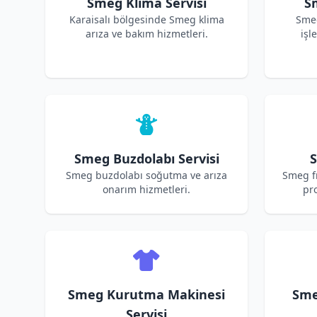
Smeg Klima Servisi
S
Karaisalı bölgesinde Smeg klima
Sme
arıza ve bakım hizmetleri.
işl
Smeg Buzdolabı Servisi
S
Smeg buzdolabı soğutma ve arıza
Smeg fı
onarım hizmetleri.
pro
Smeg Kurutma Makinesi
Sme
Servisi