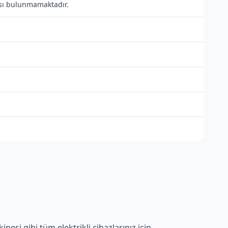
tısı bulunmamaktadır.
esi gibi tüm elektrikli cihazlarınız için