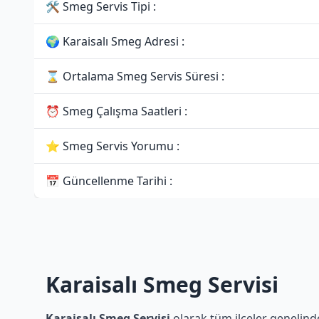
🛠 Smeg Servis Tipi :
🌍 Karaisalı Smeg Adresi :
⌛ Ortalama Smeg Servis Süresi :
⏰ Smeg Çalışma Saatleri :
⭐ Smeg Servis Yorumu :
📅 Güncellenme Tarihi :
Karaisalı Smeg Servisi
Karaisalı Smeg Servisi
olarak tüm ilçeler genelinde