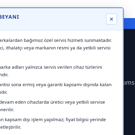
 BEYANI
×
⚠️ Markadan Bağımsız "Özel Servis" Hizmeti
rkalardan bağımsız özel servis hizmeti sunmaktadır.
ci, ithalatçı veya markanın resmi ya da yetkili servisi
ervisi
rka adları yalnızca servis verilen cihaz türlerini
dir.
rek Smeg Servisi çağırabilirsiniz.Markadan bağımsı
antisi sona ermiş veya garanti kapsamı dışında kalan
ıdır.
devam eden cihazlarda üretici veya yetkili servise
erilir.
 kapsam dışı işlem yapılmaz; fiyat bilgisi yerinde
tleştirilir.