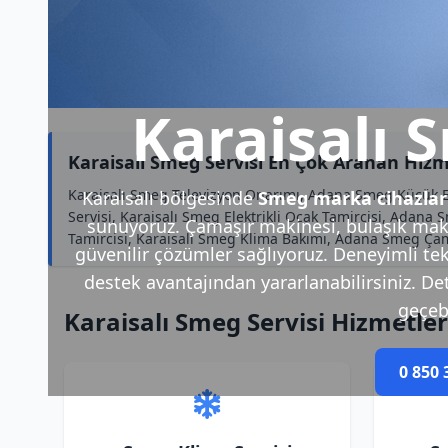
Karaisalı 
Karaisalı Smeg Servisi En Çok Aranan Hizm
Karaisalı Smeg Televizyon Onarımı, Adana Smeg Küçük Ev
Karaisalı bölgesinde
Smeg marka cihazlar
Servisi, Karaisalı Smeg Elektrikli Ocak Tamircisi, Adana 
sunuyoruz. Çamaşır makinesi, bulaşık makin
Tamircisi, Karaisalı Smeg Klima Bakımı, Adana Smeg Çama
güvenilir çözümler sağlıyoruz. Deneyimli tek
destek avantajından yararlanabilirsiniz. Deta
geçebi
Karaisalı Smeg Servisi Hizmetle
0 850 