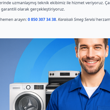
inde uzmanlaşmış teknik ekibimiz ile hizmet veriyoruz. Çam
 garantili olarak gerçekleştiriyoruz.
in hemen arayın:
0 850 307 34 38
.
Karaisalı Smeg Servisi
herzama