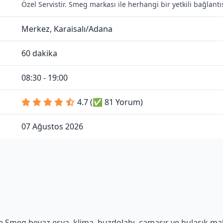
Özel Servistir. Smeg markası ile herhangi bir yetkili bağlan
Merkez, Karaisalı/Adana
60 dakika
08:30 - 19:00
4.7 (✅ 81 Yorum)
07 Ağustos 2026
 Smeg beyaz eşya, klima, buzdolabı, çamaşır ve bulaşık makin