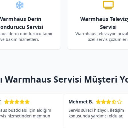
Warmhaus Derin
Warmhaus Televiz
ondurucu Servisi
Servisi
us derin dondurucu tamir
Warmhaus televizyon arızala
ve bakım hizmetleri.
özel servis çözümleri
lı Warmhaus Servisi Müşteri Y
.
Mehmet B.
us buzdolabı için aldığım
Servis süreci hızlıydı, iletişim
ervis hizmetinden memnun
konusunda yardımcı oldular.
.