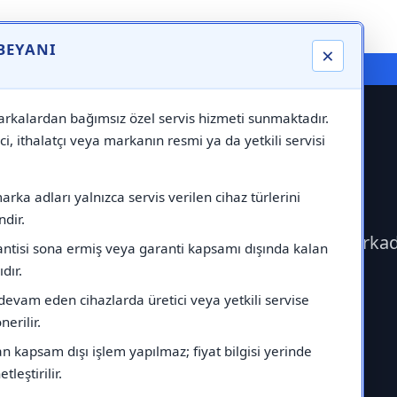
 BEYANI
×
⚠️ Markadan Bağımsız "Özel Servis" Hizmeti
rkalardan bağımsız özel servis hizmeti sunmaktadır.
ci, ithalatçı veya markanın resmi ya da yetkili servisi
aus Servisi
rka adları yalnızca servis verilen cihaz türlerini
dir.
e geçerek Warmhaus Servisi çağırabilirsiniz.Marka
antisi sona ermiş veya garanti kapsamı dışında kalan
ıdır.
devam eden cihazlarda üretici veya yetkili servise
erilir.
 kapsam dışı işlem yapılmaz; fiyat bilgisi yerinde
tleştirilir.