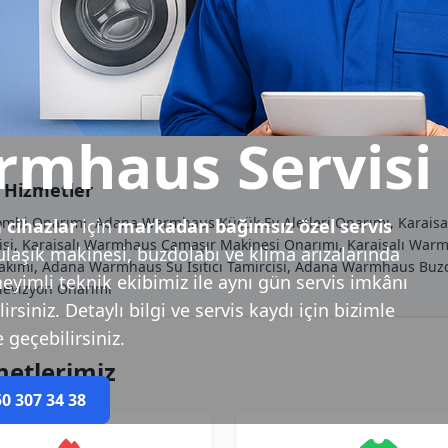
rmhaus Servisi
 Hizmetler
ombi Onarımı, Adana Warmhaus Küçük Ev Aletleri Onarımı, Karaisa
cihazlar
için
markadan bağımsız özel servis
rvisi, Karaisalı Warmhaus Çamaşır Makinesi Onarımı, Karaisalı Wa
laşık makinesi, buzdolabı ve klima arızalarında
 Bakımı, Adana Warmhaus Su Isıtıcı Tamircisi, Adana Warmhaus Buz
neyimli teknik ekibimiz ile aynı gün servis imkânı
elevizyon Onarımı
siniz. Detaylı bilgi ve servis kaydı için bizimle
e geçebilirsiniz.
metlerimiz
50 307 34 38