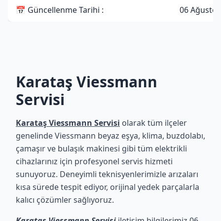
📅 Güncellenme Tarihi :
06 Ağustos
Karataş Viessmann
Servisi
Karataş Viessmann Servisi
olarak tüm ilçeler
genelinde Viessmann beyaz eşya, klima, buzdolabı,
çamaşır ve bulaşık makinesi gibi tüm elektrikli
cihazlarınız için profesyonel servis hizmeti
sunuyoruz. Deneyimli teknisyenlerimizle arızaları
kısa sürede tespit ediyor, orijinal yedek parçalarla
kalıcı çözümler sağlıyoruz.
Karataş Viessmann Servisi
iletişim bilgilerimiz 06