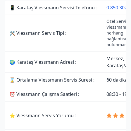
📱 Karataş Viessmann Servisi Telefonu :
0 850 307 
Özel Servisti
Viessmann m
🛠 Viessmann Servis Tipi :
herhangi bir 
bağlantısı
bulunmamak
Merkez,
🌍 Karataş Viessmann Adresi :
Karataş/A
⌛ Ortalama Viessmann Servis Süresi :
60 dakika
⏰ Viessmann Çalışma Saatleri :
08:30 - 19:
⭐ Viessmann Servis Yorumu :