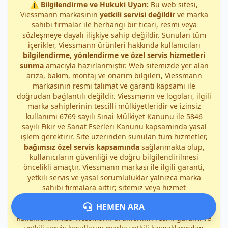
⚠️
Bilgilendirme ve Hukuki Uyarı:
Bu web sitesi,
Viessmann markasının
yetkili servisi değildir
ve marka
sahibi firmalar ile herhangi bir ticari, resmi veya
sözleşmeye dayalı ilişkiye sahip değildir. Sunulan tüm
içerikler, Viessmann ürünleri hakkında kullanıcıları
bilgilendirme, yönlendirme ve özel servis hizmetleri
sunma
amacıyla hazırlanmıştır. Web sitemizde yer alan
arıza, bakım, montaj ve onarım bilgileri, Viessmann
markasının resmi talimat ve garanti kapsamı ile
doğrudan bağlantılı değildir. Viessmann ve logoları, ilgili
marka sahiplerinin tescilli mülkiyetleridir ve izinsiz
kullanımı 6769 sayılı Sınai Mülkiyet Kanunu ile 5846
sayılı Fikir ve Sanat Eserleri Kanunu kapsamında yasal
işlem gerektirir. Site üzerinden sunulan tüm hizmetler,
bağımsız özel servis kapsamında
sağlanmakta olup,
kullanıcıların güvenliği ve doğru bilgilendirilmesi
öncelikli amaçtır. Viessmann markası ile ilgili garanti,
yetkili servis ve yasal sorumluluklar yalnızca marka
sahibi firmalara aittir; sitemiz veya hizmet
sağlayıcılarımız bu kapsamda sorumluluk kabul etmez.
HEMEN ARA
Herhangi bir yanlış anlaşılmayı önlemek amacıyla,
kullanıcılarımıza Viessmann ürünlerinin resmi garanti ve