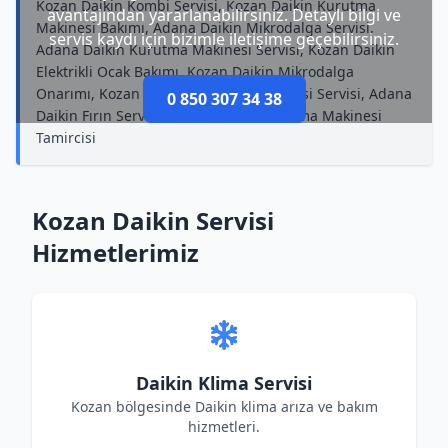
Kozan Daikin Kombi Servisi, Kozan Daikin Kurutma
avantajından yararlanabilirsiniz. Detaylı bilgi ve
Makinesi Bakımı, Adana Daikin Mikrodalga Servisi,
servis kaydı için bizimle iletişime geçebilirsiniz.
Adana Daikin Kurutma Makinesi Servisi, Kozan Daikin
Elektrikli Ocak Bakımı, Kozan Daikin Mikrodalga
Onarımı, Kozan Daikin Kurutma Makinesi Servisi, Adana
0 850 307 34 38
Daikin Fırın Servisi, Kozan Daikin Kurutma Makinesi
Tamircisi
Kozan Daikin Servisi
Hizmetlerimiz
Daikin Klima Servisi
Kozan bölgesinde Daikin klima arıza ve bakım
hizmetleri.