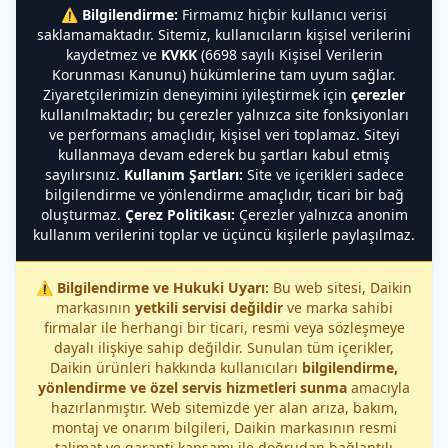
⚠️
Bilgilendirme:
Firmamız hiçbir kullanıcı verisi
saklamamaktadır. Sitemiz, kullanıcıların kişisel verilerini
kaydetmez ve
KVKK
(6698 sayılı Kişisel Verilerin
Korunması Kanunu) hükümlerine tam uyum sağlar.
Ziyaretçilerimizin deneyimini iyileştirmek için
çerezler
kullanılmaktadır; bu çerezler yalnızca site fonksiyonları
ve performans amaçlıdır, kişisel veri toplamaz. Siteyi
kullanmaya devam ederek bu şartları kabul etmiş
sayılırsınız.
Kullanım Şartları:
Site ve içerikleri sadece
bilgilendirme ve yönlendirme amaçlıdır, ticari bir bağ
oluşturmaz.
Çerez Politikası:
Çerezler yalnızca anonim
kullanım verilerini toplar ve üçüncü kişilerle paylaşılmaz.
⚠️
Bilgilendirme ve Hukuki Uyarı:
Bu web sitesi, Daikin
markasının
yetkili servisi değildir
ve marka sahibi
firmalar ile herhangi bir ticari, resmi veya sözleşmeye
dayalı ilişkiye sahip değildir. Sunulan tüm içerikler,
Daikin ürünleri hakkında kullanıcıları
bilgilendirme,
yönlendirme ve özel servis hizmetleri sunma
amacıyla
hazırlanmıştır. Web sitemizde yer alan arıza, bakım,
montaj ve onarım bilgileri, Daikin markasının resmi
talimat ve garanti kapsamı ile doğrudan bağlantılı