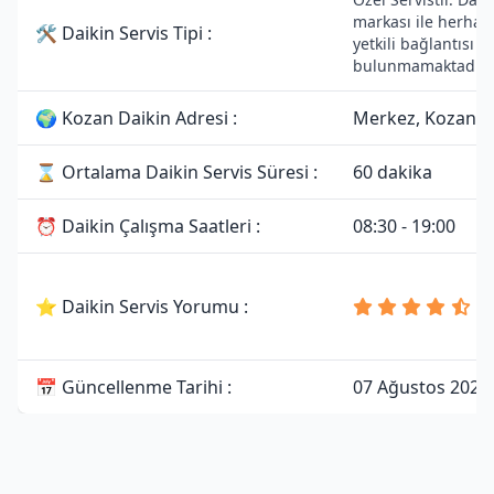
markası ile herhan
🛠 Daikin Servis Tipi :
yetkili bağlantısı
bulunmamaktadır.
🌍 Kozan Daikin Adresi :
Merkez, Kozan/
⌛ Ortalama Daikin Servis Süresi :
60 dakika
⏰ Daikin Çalışma Saatleri :
08:30 - 19:00
4
⭐ Daikin Servis Yorumu :
8
Y
📅 Güncellenme Tarihi :
07 Ağustos 2026