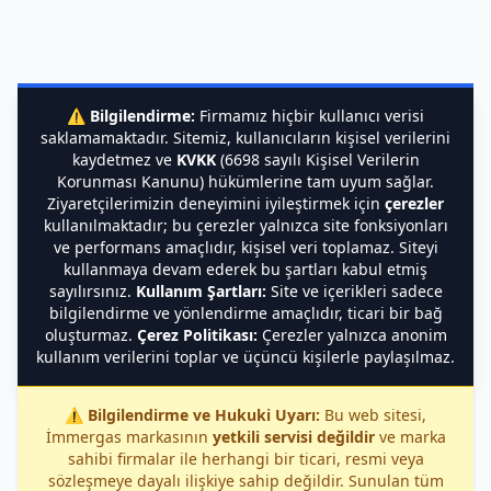
⚠️
Bilgilendirme:
Firmamız hiçbir kullanıcı verisi
saklamamaktadır. Sitemiz, kullanıcıların kişisel verilerini
kaydetmez ve
KVKK
(6698 sayılı Kişisel Verilerin
Korunması Kanunu) hükümlerine tam uyum sağlar.
Ziyaretçilerimizin deneyimini iyileştirmek için
çerezler
kullanılmaktadır; bu çerezler yalnızca site fonksiyonları
ve performans amaçlıdır, kişisel veri toplamaz. Siteyi
kullanmaya devam ederek bu şartları kabul etmiş
sayılırsınız.
Kullanım Şartları:
Site ve içerikleri sadece
bilgilendirme ve yönlendirme amaçlıdır, ticari bir bağ
oluşturmaz.
Çerez Politikası:
Çerezler yalnızca anonim
kullanım verilerini toplar ve üçüncü kişilerle paylaşılmaz.
⚠️
Bilgilendirme ve Hukuki Uyarı:
Bu web sitesi,
İmmergas markasının
yetkili servisi değildir
ve marka
sahibi firmalar ile herhangi bir ticari, resmi veya
sözleşmeye dayalı ilişkiye sahip değildir. Sunulan tüm