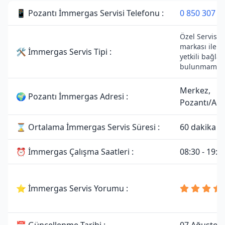
📱 Pozantı İmmergas Servisi Telefonu :
0 850 307 3
Özel Servisti
markası ile h
🛠 İmmergas Servis Tipi :
yetkili bağlan
bulunmamakt
Merkez,
🌍 Pozantı İmmergas Adresi :
Pozantı/Ad
⌛ Ortalama İmmergas Servis Süresi :
60 dakika
⏰ İmmergas Çalışma Saatleri :
08:30 - 19:0
⭐ İmmergas Servis Yorumu :