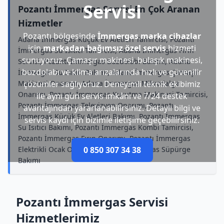
Servisi
Pozantı İmmergas Servisi En Çok Aranan
Hizmetler
Pozantı bölgesinde
İmmergas marka cihazlar
Adana İmmergas Küçük Ev Aletleri Tamircisi, Pozantı
için
markadan bağımsız özel servis
hizmeti
İmmergas Su Isıtıcı Tamircisi, Adana İmmergas Fırın
sunuyoruz. Çamaşır makinesi, bulaşık makinesi,
Servisi, Pozantı İmmergas Buzdolabı Bakımı, Adana
buzdolabı ve klima arızalarında hızlı ve güvenilir
İmmergas Su Isıtıcı Bakımı, Adana İmmergas Çamaşır
Makinesi Onarımı, Adana İmmergas Mikrodalga
çözümler sağlıyoruz. Deneyimli teknik ekibimiz
Onarımı, Pozantı İmmergas Kurutma Makinesi Tamircisi,
ile aynı gün servis imkânı ve 7/24 destek
Pozantı İmmergas Televizyon Onarımı, Pozantı
avantajından yararlanabilirsiniz. Detaylı bilgi ve
İmmergas Küçük Ev Aletleri Bakımı, Pozantı İmmergas
servis kaydı için bizimle iletişime geçebilirsiniz.
Su Isıtıcı Bakımı, Pozantı İmmergas Kombi Tamircisi,
Pozantı İmmergas Fırın Onarımı, Pozantı İmmergas
Elektrikli Ocak Onarımı, Pozantı İmmergas Süpürge
0 850 307 34 38
Bakımı
Pozantı İmmergas Servisi
Hizmetlerimiz