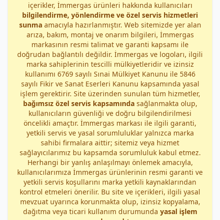
içerikler, İmmergas ürünleri hakkında kullanıcıları
bilgilendirme, yönlendirme ve özel servis hizmetleri
sunma
amacıyla hazırlanmıştır. Web sitemizde yer alan
arıza, bakım, montaj ve onarım bilgileri, İmmergas
markasının resmi talimat ve garanti kapsamı ile
doğrudan bağlantılı değildir. İmmergas ve logoları, ilgili
marka sahiplerinin tescilli mülkiyetleridir ve izinsiz
kullanımı 6769 sayılı Sınai Mülkiyet Kanunu ile 5846
sayılı Fikir ve Sanat Eserleri Kanunu kapsamında yasal
işlem gerektirir. Site üzerinden sunulan tüm hizmetler,
bağımsız özel servis kapsamında
sağlanmakta olup,
kullanıcıların güvenliği ve doğru bilgilendirilmesi
öncelikli amaçtır. İmmergas markası ile ilgili garanti,
yetkili servis ve yasal sorumluluklar yalnızca marka
sahibi firmalara aittir; sitemiz veya hizmet
sağlayıcılarımız bu kapsamda sorumluluk kabul etmez.
Herhangi bir yanlış anlaşılmayı önlemek amacıyla,
kullanıcılarımıza İmmergas ürünlerinin resmi garanti ve
yetkili servis koşullarını marka yetkili kaynaklarından
kontrol etmeleri önerilir. Bu site ve içerikleri, ilgili yasal
mevzuat uyarınca korunmakta olup, izinsiz kopyalama,
dağıtma veya ticari kullanım durumunda
yasal işlem