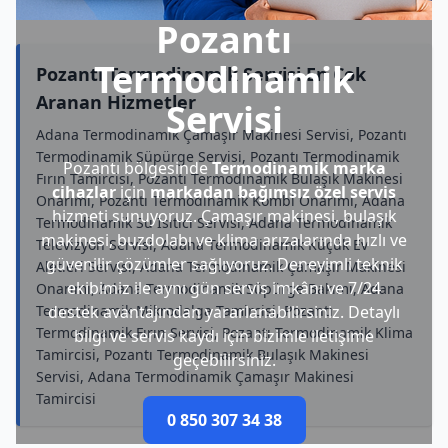
Pozantı
Termodinamik
Pozantı Termodinamik Servisi En Çok
Aranan Hizmetler
Servisi
Adana Termodinamik Çamaşır Makinesi Servisi, Pozantı
Termodinamik Süpürge Servisi, Pozantı Termodinamik
Pozantı bölgesinde
Termodinamik marka
Fırın Tamircisi, Pozantı Termodinamik Bulaşık Makinesi
cihazlar
için
markadan bağımsız özel servis
Onarımı, Pozantı Termodinamik Kombi Onarımı, Adana
hizmeti sunuyoruz. Çamaşır makinesi, bulaşık
Termodinamik Su Isıtıcı Servisi, Adana Termodinamik
makinesi, buzdolabı ve klima arızalarında hızlı ve
Televizyon Servisi, Adana Termodinamik Küçük Ev
güvenilir çözümler sağlıyoruz. Deneyimli teknik
Aletleri Servisi, Adana Termodinamik Çamaşır Makinesi
ekibimiz ile aynı gün servis imkânı ve 7/24
Onarımı, Adana Termodinamik Süpürge Bakımı, Adana
Termodinamik Mikrodalga Tamircisi, Pozantı
destek avantajından yararlanabilirsiniz. Detaylı
Termodinamik Fırın Servisi, Pozantı Termodinamik Klima
bilgi ve servis kaydı için bizimle iletişime
Tamircisi, Pozantı Termodinamik Bulaşık Makinesi
geçebilirsiniz.
Servisi, Adana Termodinamik Çamaşır Makinesi
Tamircisi
0 850 307 34 38