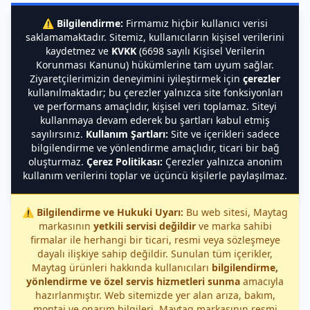
⚠️
Bilgilendirme:
Firmamız hiçbir kullanıcı verisi
saklamamaktadır. Sitemiz, kullanıcıların kişisel verilerini
kaydetmez ve
KVKK
(6698 sayılı Kişisel Verilerin
Korunması Kanunu) hükümlerine tam uyum sağlar.
Ziyaretçilerimizin deneyimini iyileştirmek için
çerezler
kullanılmaktadır; bu çerezler yalnızca site fonksiyonları
ve performans amaçlıdır, kişisel veri toplamaz. Siteyi
kullanmaya devam ederek bu şartları kabul etmiş
sayılırsınız.
Kullanım Şartları:
Site ve içerikleri sadece
bilgilendirme ve yönlendirme amaçlıdır, ticari bir bağ
oluşturmaz.
Çerez Politikası:
Çerezler yalnızca anonim
kullanım verilerini toplar ve üçüncü kişilerle paylaşılmaz.
⚠️
Bilgilendirme ve Hukuki Uyarı:
Bu web sitesi, Maytag
markasının
yetkili servisi değildir
ve marka sahibi
firmalar ile herhangi bir ticari, resmi veya sözleşmeye
dayalı ilişkiye sahip değildir. Sunulan tüm içerikler,
Maytag ürünleri hakkında kullanıcıları
bilgilendirme,
yönlendirme ve özel servis hizmetleri sunma
amacıyla
hazırlanmıştır. Web sitemizde yer alan arıza, bakım,
montaj ve onarım bilgileri, Maytag markasının resmi