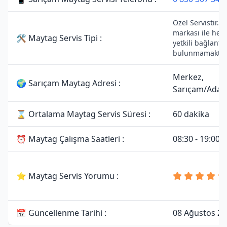
Özel Servistir. 
markası ile her
🛠 Maytag Servis Tipi :
yetkili bağlantıs
bulunmamaktad
Merkez,
🌍 Sarıçam Maytag Adresi :
Sarıçam/Adan
⌛ Ortalama Maytag Servis Süresi :
60 dakika
⏰ Maytag Çalışma Saatleri :
08:30 - 19:00
⭐ Maytag Servis Yorumu :
📅 Güncellenme Tarihi :
08 Ağustos 2