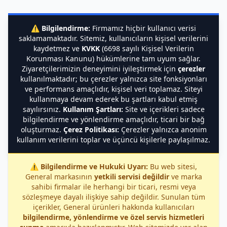
⚠️
Bilgilendirme:
Firmamız hiçbir kullanıcı verisi
saklamamaktadır. Sitemiz, kullanıcıların kişisel verilerini
kaydetmez ve
KVKK
(6698 sayılı Kişisel Verilerin
Korunması Kanunu) hükümlerine tam uyum sağlar.
Ziyaretçilerimizin deneyimini iyileştirmek için
çerezler
kullanılmaktadır; bu çerezler yalnızca site fonksiyonları
ve performans amaçlıdır, kişisel veri toplamaz. Siteyi
kullanmaya devam ederek bu şartları kabul etmiş
sayılırsınız.
Kullanım Şartları:
Site ve içerikleri sadece
bilgilendirme ve yönlendirme amaçlıdır, ticari bir bağ
oluşturmaz.
Çerez Politikası:
Çerezler yalnızca anonim
kullanım verilerini toplar ve üçüncü kişilerle paylaşılmaz.
⚠️
Bilgilendirme ve Hukuki Uyarı:
Bu web sitesi,
General markasının
yetkili servisi değildir
ve marka
sahibi firmalar ile herhangi bir ticari, resmi veya
sözleşmeye dayalı ilişkiye sahip değildir. Sunulan tüm
içerikler, General ürünleri hakkında kullanıcıları
bilgilendirme, yönlendirme ve özel servis hizmetleri