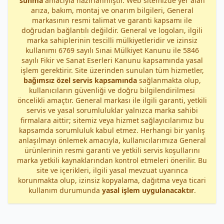
sunma
amacıyla hazırlanmıştır. Web sitemizde yer alan
arıza, bakım, montaj ve onarım bilgileri, General
markasının resmi talimat ve garanti kapsamı ile
doğrudan bağlantılı değildir. General ve logoları, ilgili
marka sahiplerinin tescilli mülkiyetleridir ve izinsiz
kullanımı 6769 sayılı Sınai Mülkiyet Kanunu ile 5846
sayılı Fikir ve Sanat Eserleri Kanunu kapsamında yasal
işlem gerektirir. Site üzerinden sunulan tüm hizmetler,
bağımsız özel servis kapsamında
sağlanmakta olup,
kullanıcıların güvenliği ve doğru bilgilendirilmesi
öncelikli amaçtır. General markası ile ilgili garanti, yetkili
servis ve yasal sorumluluklar yalnızca marka sahibi
firmalara aittir; sitemiz veya hizmet sağlayıcılarımız bu
kapsamda sorumluluk kabul etmez. Herhangi bir yanlış
anlaşılmayı önlemek amacıyla, kullanıcılarımıza General
ürünlerinin resmi garanti ve yetkili servis koşullarını
marka yetkili kaynaklarından kontrol etmeleri önerilir. Bu
site ve içerikleri, ilgili yasal mevzuat uyarınca
korunmakta olup, izinsiz kopyalama, dağıtma veya ticari
kullanım durumunda
yasal işlem uygulanacaktır
.