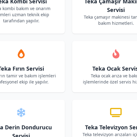
eka Kombi Servisi
Teka Çamaşır Maki
a kombi bakım ve onarım
Servisi
emleri uzman teknik ekip
Teka çamaşır makinesi ta
tarafından yapılır.
bakım hizmetleri.
Teka Fırın Servisi
Teka Ocak Servis
ırın tamir ve bakım işlemleri
Teka ocak arıza ve bak
fesyonel ekip ile yapılır.
işlemlerinde özel servis hi
a Derin Dondurucu
Teka Televizyon Ser
Teka televizyon arızaları iç
Servisi