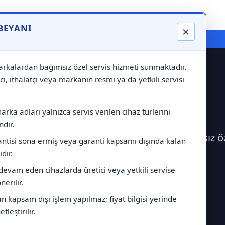
 BEYANI
×
⚠️ Markadan Bağımsız "Özel Servis" Hizmeti
rkalardan bağımsız özel servis hizmeti sunmaktadır.
ci, ithalatçı veya markanın resmi ya da yetkili servisi
visi
rka adları yalnızca servis verilen cihaz türlerini
dir.
 Teka Servisi çağırabilirsiniz.Markadan bağımsız ö
antisi sona ermiş veya garanti kapsamı dışında kalan
ıdır.
devam eden cihazlarda üretici veya yetkili servise
erilir.
 kapsam dışı işlem yapılmaz; fiyat bilgisi yerinde
tleştirilir.