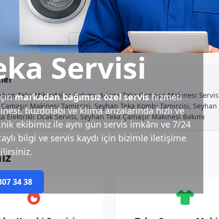
ka Servisi
ler
Seyhan Teka Mikrodalga Bakımı, Adana Teka Çamaşır Makinesi Servi
çin
markadan bağımsız özel servis
hizmeti
a Çamaşır Makinesi Tamircisi, Seyhan Teka Kombi Tamircisi, Seyhan 
esi, buzdolabı ve klima arızalarında hızlı ve
a Elektrikli Ocak Servisi, Seyhan Teka Çamaşır Makinesi Bakımı
nik ekibimiz ile aynı gün servis imkânı ve 7/24
ylı bilgi ve servis kaydı için bizimle iletişime
lirsiniz.
iz
307 34 38