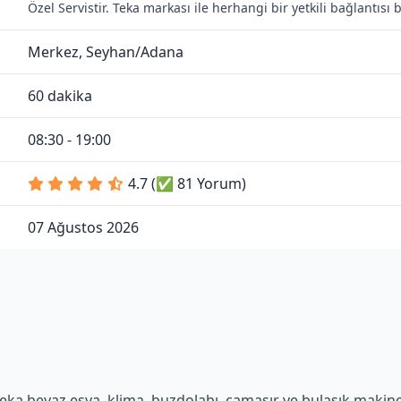
Özel Servistir. Teka markası ile herhangi bir yetkili bağlantıs
Merkez, Seyhan/Adana
60 dakika
08:30 - 19:00
4.7 (✅ 81 Yorum)
07 Ağustos 2026
eka beyaz eşya, klima, buzdolabı, çamaşır ve bulaşık makinesi