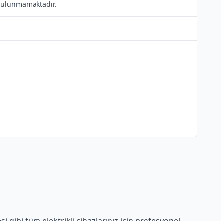
ı bulunmamaktadır.
 gibi tüm elektrikli cihazlarınız için profesyonel