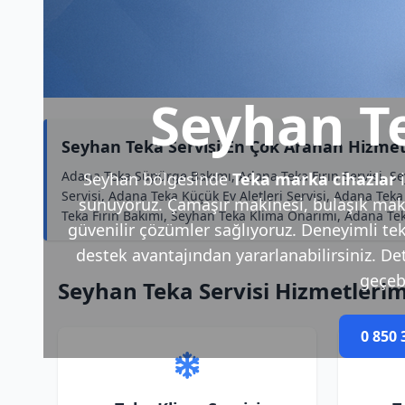
Seyhan Te
Seyhan Teka Servisi En Çok Aranan Hizmet
Adana Teka Süpürge Bakımı, Adana Teka Fırın Servisi, 
Seyhan bölgesinde
Teka marka cihazlar
i
Servisi, Adana Teka Küçük Ev Aletleri Servisi, Adana Tek
sunuyoruz. Çamaşır makinesi, bulaşık makin
Teka Fırın Bakımı, Seyhan Teka Klima Onarımı, Adana Tek
güvenilir çözümler sağlıyoruz. Deneyimli tek
destek avantajından yararlanabilirsiniz. Deta
geçebi
Seyhan Teka Servisi Hizmetlerim
0 850 