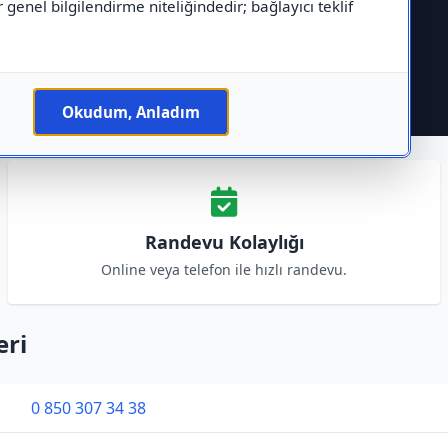
r genel bilgilendirme niteliğindedir; bağlayıcı teklif
Okudum, Anladım
Randevu Kolaylığı
Online veya telefon ile hızlı randevu.
eri
0 850 307 34 38