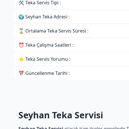
🛠 Teka Servis Tipi :
🌍 Seyhan Teka Adresi :
⌛ Ortalama Teka Servis Süresi :
⏰ Teka Çalışma Saatleri :
⭐ Teka Servis Yorumu :
📅 Güncellenme Tarihi :
Seyhan Teka Servisi
Seyhan Teka Servisi
olarak tüm ilçeler genelinde T