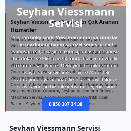
Seyhan Viessmann
Servisi
Seyhan Viessmann Servisi En Çok Aranan
Hizmetler
Seyhan bölgesinde
Viessmann marka cihazlar
Adana Viessmann Mikrodalga Bakımı, Seyhan
için
markadan bağımsız özel servis
hizmeti
Viessmann Klima Onarımı, Seyhan Viessmann Çamaşır
sunuyoruz. Çamaşır makinesi, bulaşık makinesi,
Makinesi Tamircisi, Seyhan Viessmann Klima Tamircisi,
buzdolabı ve klima arızalarında hızlı ve güvenilir
Adana Viessmann Çamaşır Makinesi Onarımı, Seyhan
Viessmann Klima Servisi, Seyhan Viessmann Buzdolabı
çözümler sağlıyoruz. Deneyimli teknik ekibimiz
Onarımı, Adana Viessmann Kombi Servisi, Seyhan
ile aynı gün servis imkânı ve 7/24 destek
Viessmann Kombi Bakımı, Adana Viessmann Klima
avantajından yararlanabilirsiniz. Detaylı bilgi ve
Onarımı, Adana Viessmann Buzdolabı Onarımı, Adana
servis kaydı için bizimle iletişime geçebilirsiniz.
Viessmann Fırın Onarımı, Seyhan Viessmann Bulaşık
Makinesi Servisi, Adana Viessmann Elektrikli Ocak
Bakımı, Seyhan Viessmann Kombi Onarımı
0 850 307 34 38
Seyhan Viessmann Servisi