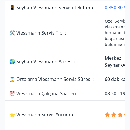
📱 Seyhan Viessmann Servisi Telefonu :
0 850 307 3
Özel Servistir
Viessmann ma
🛠 Viessmann Servis Tipi :
herhangi bir 
bağlantısı
bulunmamakt
Merkez,
🌍 Seyhan Viessmann Adresi :
Seyhan/Ad
⌛ Ortalama Viessmann Servis Süresi :
60 dakika
⏰ Viessmann Çalışma Saatleri :
08:30 - 19:0
⭐ Viessmann Servis Yorumu :