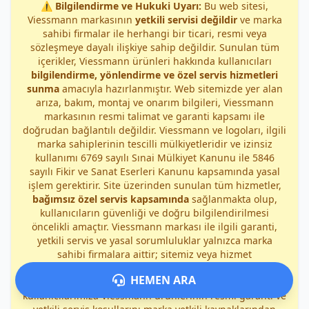
⚠️
Bilgilendirme ve Hukuki Uyarı:
Bu web sitesi,
Viessmann markasının
yetkili servisi değildir
ve marka
sahibi firmalar ile herhangi bir ticari, resmi veya
sözleşmeye dayalı ilişkiye sahip değildir. Sunulan tüm
içerikler, Viessmann ürünleri hakkında kullanıcıları
bilgilendirme, yönlendirme ve özel servis hizmetleri
sunma
amacıyla hazırlanmıştır. Web sitemizde yer alan
arıza, bakım, montaj ve onarım bilgileri, Viessmann
markasının resmi talimat ve garanti kapsamı ile
doğrudan bağlantılı değildir. Viessmann ve logoları, ilgili
marka sahiplerinin tescilli mülkiyetleridir ve izinsiz
kullanımı 6769 sayılı Sınai Mülkiyet Kanunu ile 5846
sayılı Fikir ve Sanat Eserleri Kanunu kapsamında yasal
işlem gerektirir. Site üzerinden sunulan tüm hizmetler,
bağımsız özel servis kapsamında
sağlanmakta olup,
kullanıcıların güvenliği ve doğru bilgilendirilmesi
öncelikli amaçtır. Viessmann markası ile ilgili garanti,
yetkili servis ve yasal sorumluluklar yalnızca marka
sahibi firmalara aittir; sitemiz veya hizmet
sağlayıcılarımız bu kapsamda sorumluluk kabul etmez.
HEMEN ARA
Herhangi bir yanlış anlaşılmayı önlemek amacıyla,
kullanıcılarımıza Viessmann ürünlerinin resmi garanti ve