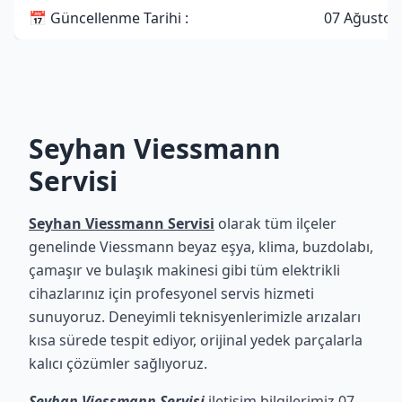
📅 Güncellenme Tarihi :
07 Ağustos
Seyhan Viessmann
Servisi
Seyhan Viessmann Servisi
olarak tüm ilçeler
genelinde Viessmann beyaz eşya, klima, buzdolabı,
çamaşır ve bulaşık makinesi gibi tüm elektrikli
cihazlarınız için profesyonel servis hizmeti
sunuyoruz. Deneyimli teknisyenlerimizle arızaları
kısa sürede tespit ediyor, orijinal yedek parçalarla
kalıcı çözümler sağlıyoruz.
Seyhan Viessmann Servisi
iletişim bilgilerimiz 07