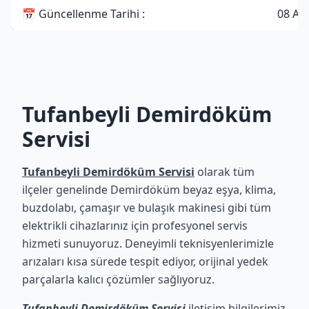
📅 Güncellenme Tarihi :
08 Ağ
Tufanbeyli Demirdöküm
Servisi
Tufanbeyli Demirdöküm Servisi
olarak tüm
ilçeler genelinde Demirdöküm beyaz eşya, klima,
buzdolabı, çamaşır ve bulaşık makinesi gibi tüm
elektrikli cihazlarınız için profesyonel servis
hizmeti sunuyoruz. Deneyimli teknisyenlerimizle
arızaları kısa sürede tespit ediyor, orijinal yedek
parçalarla kalıcı çözümler sağlıyoruz.
Tufanbeyli Demirdöküm Servisi
iletişim bilgilerimiz