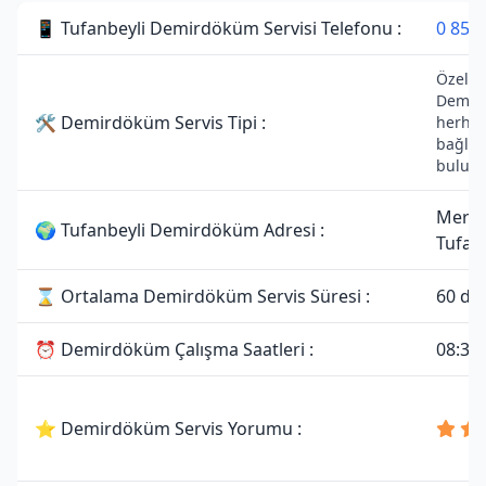
📱 Tufanbeyli Demirdöküm Servisi Telefonu :
0 850 
Özel Se
Demird
🛠 Demirdöküm Servis Tipi :
herhang
bağlan
bulun
Merke
🌍 Tufanbeyli Demirdöküm Adresi :
Tufan
⌛ Ortalama Demirdöküm Servis Süresi :
60 da
⏰ Demirdöküm Çalışma Saatleri :
08:30 
⭐ Demirdöküm Servis Yorumu :