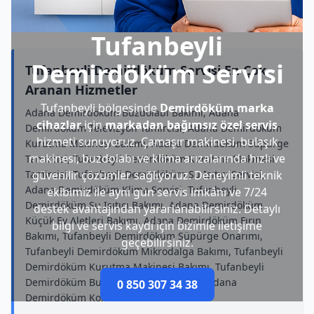
Tufanbeyli
Demirdöküm Servisi
Tufanbeyli Demirdöküm Servisi En Çok
Aranan Hizmetler
Tufanbeyli bölgesinde
Demirdöküm marka
Adana Demirdöküm Buzdolabı Bakımı, Adana
cihazlar
için
markadan bağımsız özel servis
Demirdöküm Televizyon Tamircisi, Adana Demirdöküm
hizmeti sunuyoruz. Çamaşır makinesi, bulaşık
Kurutma Makinesi Bakımı, Adana Demirdöküm Süpürge
makinesi, buzdolabı ve klima arızalarında hızlı ve
Tamircisi, Tufanbeyli Demirdöküm Kurutma Makinesi
Tamircisi, Tufanbeyli Demirdöküm Su Isıtıcı Servisi,
güvenilir çözümler sağlıyoruz. Deneyimli teknik
Adana Demirdöküm Klima Servisi, Tufanbeyli
ekibimiz ile aynı gün servis imkânı ve 7/24
Demirdöküm Su Isıtıcı Bakımı, Adana Demirdöküm
destek avantajından yararlanabilirsiniz. Detaylı
Küçük Ev Aletleri Bakımı, Adana Demirdöküm Fırın
bilgi ve servis kaydı için bizimle iletişime
Bakımı, Tufanbeyli Demirdöküm Süpürge Onarımı,
geçebilirsiniz.
Tufanbeyli Demirdöküm Mikrodalga Bakımı, Tufanbeyli
Demirdöküm Kurutma Makinesi Bakımı, Tufanbeyli
Demirdöküm Bulaşık Makinesi Servisi, Adana
0 850 307 34 38
Demirdöküm Kombi Bakımı