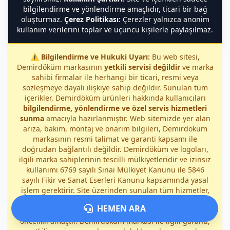
bilgilendirme ve yönlendirme amaçlıdır, ticari bir bağ
oluşturmaz.
Çerez Politikası:
Çerezler yalnızca anonim
kullanım verilerini toplar ve üçüncü kişilerle paylaşılmaz.
⚠️
Bilgilendirme ve Hukuki Uyarı:
Bu web sitesi,
Demirdöküm markasının
yetkili servisi değildir
ve marka
sahibi firmalar ile herhangi bir ticari, resmi veya
sözleşmeye dayalı ilişkiye sahip değildir. Sunulan tüm
içerikler, Demirdöküm ürünleri hakkında kullanıcıları
bilgilendirme, yönlendirme ve özel servis hizmetleri
sunma
amacıyla hazırlanmıştır. Web sitemizde yer alan
arıza, bakım, montaj ve onarım bilgileri, Demirdöküm
markasının resmi talimat ve garanti kapsamı ile
doğrudan bağlantılı değildir. Demirdöküm ve logoları,
ilgili marka sahiplerinin tescilli mülkiyetleridir ve izinsiz
kullanımı 6769 sayılı Sınai Mülkiyet Kanunu ile 5846
sayılı Fikir ve Sanat Eserleri Kanunu kapsamında yasal
işlem gerektirir. Site üzerinden sunulan tüm hizmetler,
bağımsız özel servis kapsamında
sağlanmakta olup,
HEMEN ARA
kullanıcıların güvenliği ve doğru bilgilendirilmesi
öncelikli amaçtır. Demirdöküm markası ile ilgili garanti,