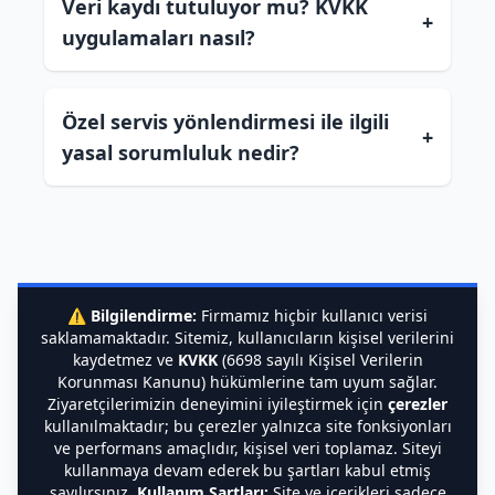
Veri kaydı tutuluyor mu? KVKK
+
uygulamaları nasıl?
Özel servis yönlendirmesi ile ilgili
+
yasal sorumluluk nedir?
⚠️
Bilgilendirme:
Firmamız hiçbir kullanıcı verisi
saklamamaktadır. Sitemiz, kullanıcıların kişisel verilerini
kaydetmez ve
KVKK
(6698 sayılı Kişisel Verilerin
Korunması Kanunu) hükümlerine tam uyum sağlar.
Ziyaretçilerimizin deneyimini iyileştirmek için
çerezler
kullanılmaktadır; bu çerezler yalnızca site fonksiyonları
ve performans amaçlıdır, kişisel veri toplamaz. Siteyi
kullanmaya devam ederek bu şartları kabul etmiş
sayılırsınız.
Kullanım Şartları:
Site ve içerikleri sadece