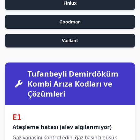
Finlux
Goodman
Vaillant
Tufanbeyli Demirdöküm
Kombi Arıza Kodları ve
Çözümleri
E1
Ateşleme hatası (alev algılanmıyor)
Gaz vanasını kontrol edin, gaz basıncı düşük