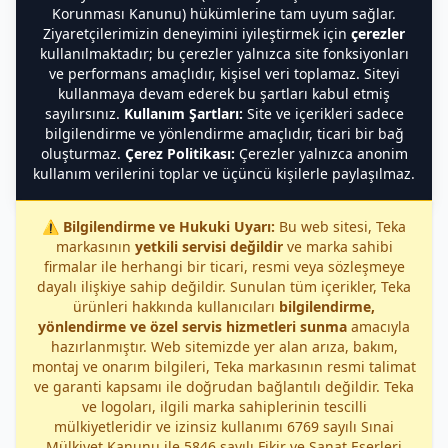
Korunması Kanunu) hükümlerine tam uyum sağlar.
Ziyaretçilerimizin deneyimini iyileştirmek için
çerezler
kullanılmaktadır; bu çerezler yalnızca site fonksiyonları
ve performans amaçlıdır, kişisel veri toplamaz. Siteyi
kullanmaya devam ederek bu şartları kabul etmiş
sayılırsınız.
Kullanım Şartları:
Site ve içerikleri sadece
bilgilendirme ve yönlendirme amaçlıdır, ticari bir bağ
oluşturmaz.
Çerez Politikası:
Çerezler yalnızca anonim
kullanım verilerini toplar ve üçüncü kişilerle paylaşılmaz.
⚠️
Bilgilendirme ve Hukuki Uyarı:
Bu web sitesi, Teka
markasının
yetkili servisi değildir
ve marka sahibi
firmalar ile herhangi bir ticari, resmi veya sözleşmeye
dayalı ilişkiye sahip değildir. Sunulan tüm içerikler, Teka
ürünleri hakkında kullanıcıları
bilgilendirme,
yönlendirme ve özel servis hizmetleri sunma
amacıyla
hazırlanmıştır. Web sitemizde yer alan arıza, bakım,
montaj ve onarım bilgileri, Teka markasının resmi talimat
ve garanti kapsamı ile doğrudan bağlantılı değildir. Teka
ve logoları, ilgili marka sahiplerinin tescilli
mülkiyetleridir ve izinsiz kullanımı 6769 sayılı Sınai
Mülkiyet Kanunu ile 5846 sayılı Fikir ve Sanat Eserleri