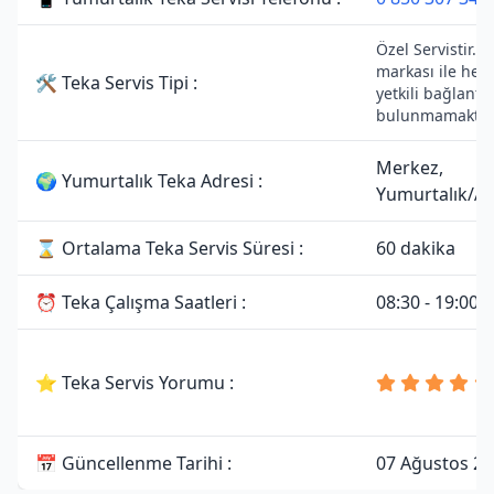
Özel Servistir. T
markası ile her
🛠 Teka Servis Tipi :
yetkili bağlantıs
bulunmamaktad
Merkez,
🌍 Yumurtalık Teka Adresi :
Yumurtalık/A
⌛ Ortalama Teka Servis Süresi :
60 dakika
⏰ Teka Çalışma Saatleri :
08:30 - 19:00
⭐ Teka Servis Yorumu :
📅 Güncellenme Tarihi :
07 Ağustos 2