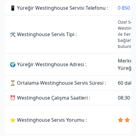
📱 Yüreğir Westinghouse Servisi Telefonu :
0 850 3
Özel Serv
Westing
🛠 Westinghouse Servis Tipi :
ile herha
bağlantı
bulunma
Merkez
🌍 Yüreğir Westinghouse Adresi :
Yüreğir
⌛ Ortalama Westinghouse Servis Süresi :
60 daki
⏰ Westinghouse Çalışma Saatleri :
08:30 - 
⭐ Westinghouse Servis Yorumu :