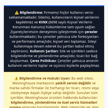
⚠️
Bilgilendirme:
Firmamız hiçbir kullanıcı verisi
saklamamaktadır. Sitemiz, kullanıcıların kişisel verilerini
kaydetmez ve
KVKK
(6698 sayılı Kişisel Verilerin
Korunması Kanunu) hükümlerine tam uyum sağlar.
Ziyaretçilerimizin deneyimini iyileştirmek için
çerezler
kullanılmaktadır; bu çerezler yalnızca site fonksiyonları
ve performans amaçlıdır, kişisel veri toplamaz. Siteyi
kullanmaya devam ederek bu şartları kabul etmiş
sayılırsınız.
Kullanım Şartları:
Site ve içerikleri sadece
bilgilendirme ve yönlendirme amaçlıdır, ticari bir bağ
oluşturmaz.
Çerez Politikası:
Çerezler yalnızca anonim
kullanım verilerini toplar ve üçüncü kişilerle paylaşılmaz.
⚠️
Bilgilendirme ve Hukuki Uyarı:
Bu web sitesi,
Westinghouse markasının
yetkili servisi değildir
ve
marka sahibi firmalar ile herhangi bir ticari, resmi veya
sözleşmeye dayalı ilişkiye sahip değildir. Sunulan tüm
içerikler, Westinghouse ürünleri hakkında kullanıcıları
bilgilendirme, yönlendirme ve özel servis hizmetleri
sunma
amacıyla hazırlanmıştır. Web sitemizde yer alan