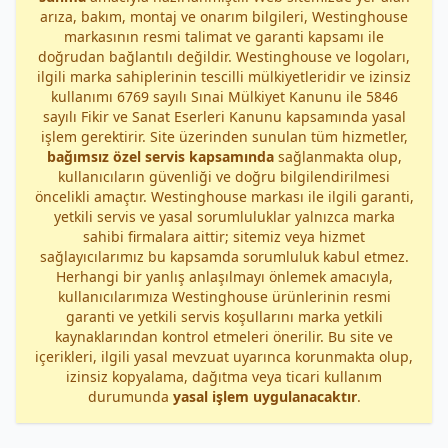
arıza, bakım, montaj ve onarım bilgileri, Westinghouse
markasının resmi talimat ve garanti kapsamı ile
doğrudan bağlantılı değildir. Westinghouse ve logoları,
ilgili marka sahiplerinin tescilli mülkiyetleridir ve izinsiz
kullanımı 6769 sayılı Sınai Mülkiyet Kanunu ile 5846
sayılı Fikir ve Sanat Eserleri Kanunu kapsamında yasal
işlem gerektirir. Site üzerinden sunulan tüm hizmetler,
bağımsız özel servis kapsamında
sağlanmakta olup,
kullanıcıların güvenliği ve doğru bilgilendirilmesi
öncelikli amaçtır. Westinghouse markası ile ilgili garanti,
yetkili servis ve yasal sorumluluklar yalnızca marka
sahibi firmalara aittir; sitemiz veya hizmet
sağlayıcılarımız bu kapsamda sorumluluk kabul etmez.
Herhangi bir yanlış anlaşılmayı önlemek amacıyla,
kullanıcılarımıza Westinghouse ürünlerinin resmi
garanti ve yetkili servis koşullarını marka yetkili
kaynaklarından kontrol etmeleri önerilir. Bu site ve
içerikleri, ilgili yasal mevzuat uyarınca korunmakta olup,
izinsiz kopyalama, dağıtma veya ticari kullanım
durumunda
yasal işlem uygulanacaktır
.