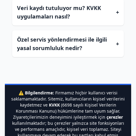
Veri kaydı tutuluyor mu? KVKK
+
uygulamaları nasıl?
Özel servis yönlendirmesi ile ilgili
+
yasal sorumluluk nedir?
⚠️
Bilgilendirme:
Firmamız hiçbir kullanıcı verisi
saklamamaktadır. Sitemiz, kullanıcıların kişisel verilerini
kaydetmez ve
KVKK
(6698 sayılı Kişisel Verilerin
Korunması Kanunu) hükümlerine tam uyum sağlar.
Ziyaretçilerimizin deneyimini iyileştirmek için
çerezler
kullanılmaktadır; bu çerezler yalnızca site fonksiyonları
ve performans amaçlıdır, kişisel veri toplamaz. Siteyi
kullanmaya devam ederek bu şartları kabul etmiş