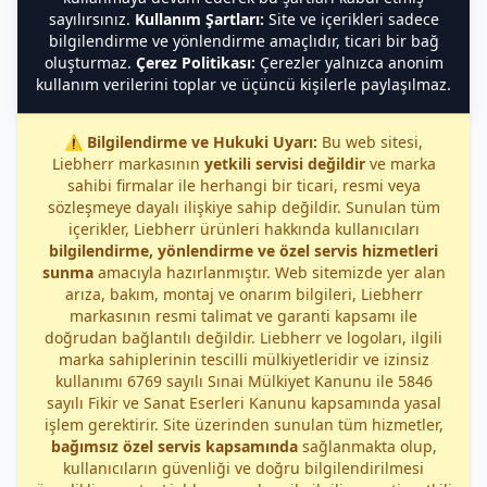
sayılırsınız.
Kullanım Şartları:
Site ve içerikleri sadece
bilgilendirme ve yönlendirme amaçlıdır, ticari bir bağ
oluşturmaz.
Çerez Politikası:
Çerezler yalnızca anonim
kullanım verilerini toplar ve üçüncü kişilerle paylaşılmaz.
⚠️
Bilgilendirme ve Hukuki Uyarı:
Bu web sitesi,
Liebherr markasının
yetkili servisi değildir
ve marka
sahibi firmalar ile herhangi bir ticari, resmi veya
sözleşmeye dayalı ilişkiye sahip değildir. Sunulan tüm
içerikler, Liebherr ürünleri hakkında kullanıcıları
bilgilendirme, yönlendirme ve özel servis hizmetleri
sunma
amacıyla hazırlanmıştır. Web sitemizde yer alan
arıza, bakım, montaj ve onarım bilgileri, Liebherr
markasının resmi talimat ve garanti kapsamı ile
doğrudan bağlantılı değildir. Liebherr ve logoları, ilgili
marka sahiplerinin tescilli mülkiyetleridir ve izinsiz
kullanımı 6769 sayılı Sınai Mülkiyet Kanunu ile 5846
sayılı Fikir ve Sanat Eserleri Kanunu kapsamında yasal
işlem gerektirir. Site üzerinden sunulan tüm hizmetler,
bağımsız özel servis kapsamında
sağlanmakta olup,
kullanıcıların güvenliği ve doğru bilgilendirilmesi