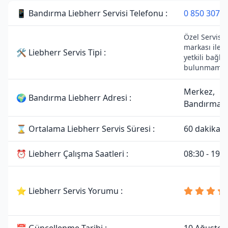
📱 Bandırma Liebherr Servisi Telefonu :
0 850 307 3
Özel Servisti
markası ile 
🛠 Liebherr Servis Tipi :
yetkili bağlan
bulunmamakt
Merkez,
🌍 Bandırma Liebherr Adresi :
Bandırma/B
⌛ Ortalama Liebherr Servis Süresi :
60 dakika
⏰ Liebherr Çalışma Saatleri :
08:30 - 19:0
⭐ Liebherr Servis Yorumu :