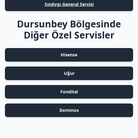
Sındırgı General Servisi
Dursunbey Bölgesinde
Diğer Özel Servisler
Hisense
Uğur
Fondital
Dominox