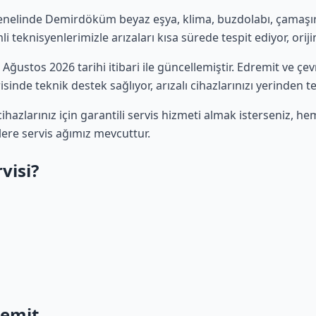
enelinde Demirdöküm beyaz eşya, klima, buzdolabı, çamaşır v
 teknisyenlerimizle arızaları kısa sürede tespit ediyor, oriji
8 Ağustos 2026 tarihi itibari ile güncellemiştir. Edremit ve ç
sinde teknik destek sağlıyor, arızalı cihazlarınızı yerinden t
zlarınız için garantili servis hizmeti almak isterseniz, h
elere servis ağımız mevcuttur.
visi?
remit