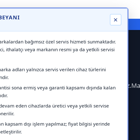
 BEYANI
×
⚠️ Markadan Bağımsız "Özel Servis" Hizmeti
rkalardan bağımsız özel servis hizmeti sunmaktadır.
ci, ithalatçı veya markanın resmi ya da yetkili servisi
öküm Servisi
rka adları yalnızca servis verilen cihaz türlerini
dir.
ime geçerek Demirdöküm Servisi çağırabilirsiniz.M
antisi sona ermiş veya garanti kapsamı dışında kalan
ıdır.
devam eden cihazlarda üretici veya yetkili servise
erilir.
 kapsam dışı işlem yapılmaz; fiyat bilgisi yerinde
tleştirilir.