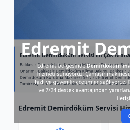
Edremit Dem
Edremit Demirdöküm Servisi En Çok Arana
Balıkesir Demirdöküm Kurutma Makinesi Tamircisi, Balık
Edremit bölgesinde
Demirdöküm mar
Onarımı, Balıkesir Demirdöküm Klima Bakımı, Balıkesir 
hizmeti sunuyoruz. Çamaşır makinesi, 
Demirdöküm Kurutma Makinesi Servisi, Edremit Demirdök
hızlı ve güvenilir çözümler sağlıyoruz.
Tamircisi, Edremit Demirdöküm Kurutma Makinesi Bakımı
ve 7/24 destek avantajından yararlanabi
ileti
Edremit Demirdöküm Servisi Hi