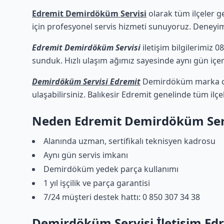
Edremit Demirdöküm Servisi
olarak tüm ilçeler g
için profesyonel servis hizmeti sunuyoruz. Deneyimli
Edremit Demirdöküm Servisi
iletişim bilgilerimiz 0
sunduk. Hızlı ulaşım ağımız sayesinde aynı gün içeri
Demirdöküm Servisi Edremit
Demirdöküm marka ciha
ulaşabilirsiniz. Balıkesir Edremit genelinde tüm ilç
Neden Edremit Demirdöküm Ser
Alanında uzman, sertifikalı teknisyen kadrosu
Aynı gün servis imkanı
Demirdöküm yedek parça kullanımı
1 yıl işçilik ve parça garantisi
7/24 müşteri destek hattı: 0 850 307 34 38
Demirdöküm Servisi İletişim Ed