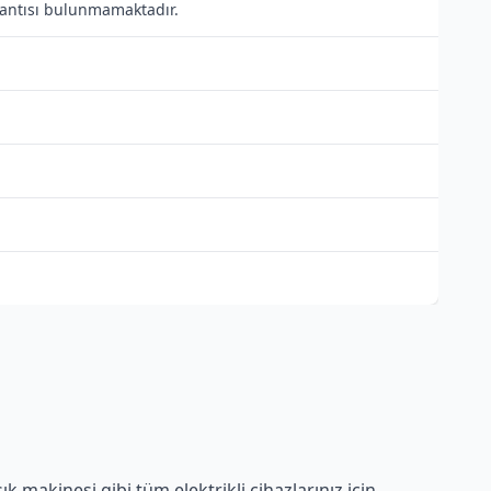
ğlantısı bulunmamaktadır.
 makinesi gibi tüm elektrikli cihazlarınız için