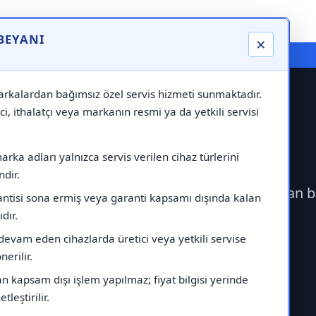
 BEYANI
×
⚠️ Markadan Bağımsız "Özel Servis" Hizmeti
rkalardan bağımsız özel servis hizmeti sunmaktadır.
ci, ithalatçı veya markanın resmi ya da yetkili servisi
 Servisi
rka adları yalnızca servis verilen cihaz türlerini
dir.
çerek Protherm Servisi çağırabilirsiniz.Markadan 
antisi sona ermiş veya garanti kapsamı dışında kalan
ıdır.
devam eden cihazlarda üretici veya yetkili servise
erilir.
 kapsam dışı işlem yapılmaz; fiyat bilgisi yerinde
tleştirilir.