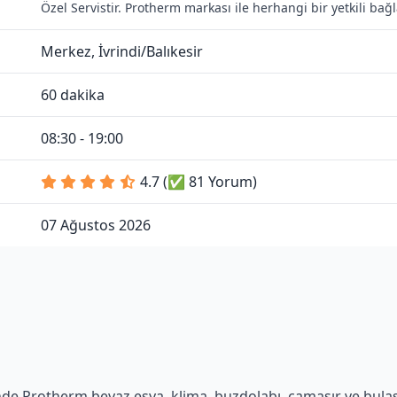
Özel Servistir. Protherm markası ile herhangi bir yetkili ba
Merkez, İvrindi/Balıkesir
60 dakika
08:30 - 19:00
4.7 (✅ 81 Yorum)
07 Ağustos 2026
de Protherm beyaz eşya, klima, buzdolabı, çamaşır ve bulaşık