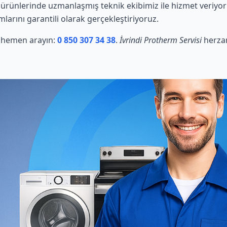
rünlerinde uzmanlaşmış teknik ekibimiz ile hizmet veriyor
mlarını garantili olarak gerçekleştiriyoruz.
in hemen arayın:
0 850 307 34 38
.
İvrindi Protherm Servisi
herzam