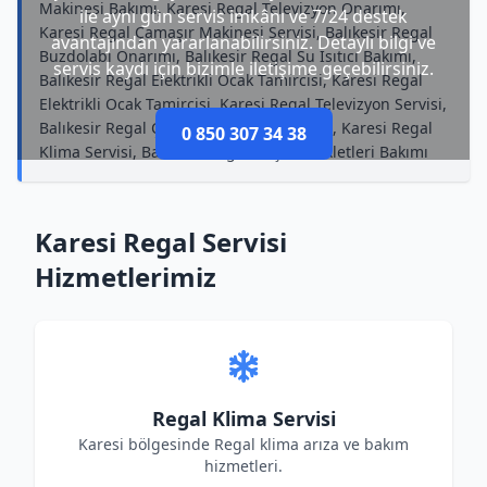
Makinesi Bakımı, Karesi Regal Televizyon Onarımı,
ile aynı gün servis imkânı ve 7/24 destek
Karesi Regal Çamaşır Makinesi Servisi, Balıkesir Regal
avantajından yararlanabilirsiniz. Detaylı bilgi ve
Buzdolabı Onarımı, Balıkesir Regal Su Isıtıcı Bakımı,
servis kaydı için bizimle iletişime geçebilirsiniz.
Balıkesir Regal Elektrikli Ocak Tamircisi, Karesi Regal
Elektrikli Ocak Tamircisi, Karesi Regal Televizyon Servisi,
Balıkesir Regal Çamaşır Makinesi Servisi, Karesi Regal
0 850 307 34 38
Klima Servisi, Balıkesir Regal Küçük Ev Aletleri Bakımı
Karesi Regal Servisi
Hizmetlerimiz
Regal Klima Servisi
Karesi bölgesinde Regal klima arıza ve bakım
hizmetleri.