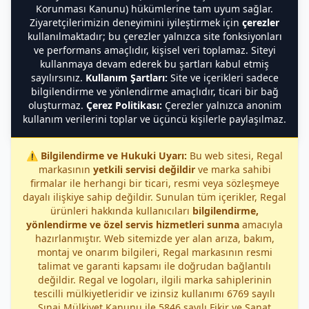
Korunması Kanunu) hükümlerine tam uyum sağlar.
Ziyaretçilerimizin deneyimini iyileştirmek için
çerezler
kullanılmaktadır; bu çerezler yalnızca site fonksiyonları
ve performans amaçlıdır, kişisel veri toplamaz. Siteyi
kullanmaya devam ederek bu şartları kabul etmiş
sayılırsınız.
Kullanım Şartları:
Site ve içerikleri sadece
bilgilendirme ve yönlendirme amaçlıdır, ticari bir bağ
oluşturmaz.
Çerez Politikası:
Çerezler yalnızca anonim
kullanım verilerini toplar ve üçüncü kişilerle paylaşılmaz.
⚠️
Bilgilendirme ve Hukuki Uyarı:
Bu web sitesi, Regal
markasının
yetkili servisi değildir
ve marka sahibi
firmalar ile herhangi bir ticari, resmi veya sözleşmeye
dayalı ilişkiye sahip değildir. Sunulan tüm içerikler, Regal
ürünleri hakkında kullanıcıları
bilgilendirme,
yönlendirme ve özel servis hizmetleri sunma
amacıyla
hazırlanmıştır. Web sitemizde yer alan arıza, bakım,
montaj ve onarım bilgileri, Regal markasının resmi
talimat ve garanti kapsamı ile doğrudan bağlantılı
değildir. Regal ve logoları, ilgili marka sahiplerinin
tescilli mülkiyetleridir ve izinsiz kullanımı 6769 sayılı
Sınai Mülkiyet Kanunu ile 5846 sayılı Fikir ve Sanat