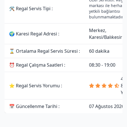
markası ile herhang
🛠 Regal Servis Tipi :
yetkili bağlantısı
bulunmamaktadır.
Merkez,
🌍 Karesi Regal Adresi :
Karesi/Balıkesir
⌛ Ortalama Regal Servis Süresi :
60 dakika
⏰ Regal Çalışma Saatleri :
08:30 - 19:00
4.
⭐ Regal Servis Yorumu :
81
Yo
📅 Güncellenme Tarihi :
07 Ağustos 2026