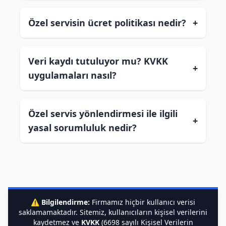
Özel servisin ücret politikası nedir?
+
Veri kaydı tutuluyor mu? KVKK
+
uygulamaları nasıl?
Özel servis yönlendirmesi ile ilgili
+
yasal sorumluluk nedir?
⚠️
Bilgilendirme:
Firmamız hiçbir kullanıcı verisi
saklamamaktadır. Sitemiz, kullanıcıların kişisel verilerini
kaydetmez ve
KVKK
(6698 sayılı Kişisel Verilerin