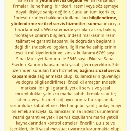
markasının
yetkili servisi değildir
ve marka sahibi
firmalar ile herhangi bir ticari, resmi veya sözleşmeye
dayalı ilişkiye sahip değildir. Sunulan tüm içerikler,
İndesit ürünleri hakkında kullanıcıları
bilgilendirme,
yönlendirme ve özel servis hizmetleri sunma
amacıyla
hazırlanmıştır. Web sitemizde yer alan arıza, bakım,
montaj ve onarım bilgileri, İndesit markasının resmi
talimat ve garanti kapsamı ile doğrudan bağlantılı
değildir. İndesit ve logoları, ilgili marka sahiplerinin
tescilli mülkiyetleridir ve izinsiz kullanımı 6769 sayılı
Sınai Mülkiyet Kanunu ile 5846 sayılı Fikir ve Sanat
Eserleri Kanunu kapsamında yasal işlem gerektirir. Site
üzerinden sunulan tüm hizmetler,
bağımsız özel servis
kapsamında
sağlanmakta olup, kullanıcıların güvenliği
ve doğru bilgilendirilmesi öncelikli amaçtır. İndesit
markası ile ilgili garanti, yetkili servis ve yasal
sorumluluklar yalnızca marka sahibi firmalara aittir;
sitemiz veya hizmet sağlayıcılarımız bu kapsamda
sorumluluk kabul etmez. Herhangi bir yanlış anlaşılmayı
önlemek amacıyla, kullanıcılarımıza İndesit ürünlerinin
resmi garanti ve yetkili servis koşullarını marka yetkili
kaynaklarından kontrol etmeleri önerilir. Bu site ve
içerikleri, ilgili yasal mevzuat uyarınca korunmakta olup,