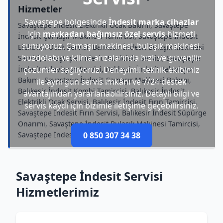
Hizmetler
Savaştepe bölgesinde
İndesit marka cihazlar
Savaştepe İndesit Elektrikli Ocak Bakımı, Savaştepe
için
markadan bağımsız özel servis
hizmeti
İndesit Çamaşır Makinesi Tamircisi, Savaştepe İndesit
sunuyoruz. Çamaşır makinesi, bulaşık makinesi,
Elektrikli Ocak Servisi, Balıkesir İndesit Bulaşık Makinesi
buzdolabı ve klima arızalarında hızlı ve güvenilir
Servisi, Savaştepe İndesit Buzdolabı Servisi, Savaştepe
İndesit Televizyon Servisi, Balıkesir İndesit Televizyon
çözümler sağlıyoruz. Deneyimli teknik ekibimiz
Bakımı, Savaştepe İndesit Çamaşır Makinesi Bakımı,
ile aynı gün servis imkânı ve 7/24 destek
Balıkesir İndesit Kombi Tamircisi, Balıkesir İndesit
avantajından yararlanabilirsiniz. Detaylı bilgi ve
Elektrikli Ocak Servisi, Balıkesir İndesit Fırın Tamircisi,
servis kaydı için bizimle iletişime geçebilirsiniz.
Savaştepe İndesit Fırın Servisi, Balıkesir İndesit Süpürge
Onarımı, Savaştepe İndesit Bulaşık Makinesi Tamircisi,
Savaştepe İndesit Mikrodalga Bakımı
0 850 307 34 38
Savaştepe İndesit Servisi
Hizmetlerimiz