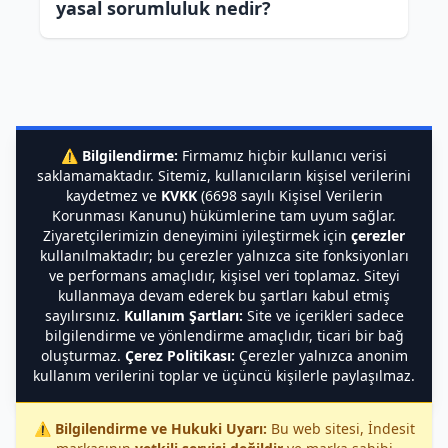
yasal sorumluluk nedir?
⚠️
Bilgilendirme:
Firmamız hiçbir kullanıcı verisi
saklamamaktadır. Sitemiz, kullanıcıların kişisel verilerini
kaydetmez ve
KVKK
(6698 sayılı Kişisel Verilerin
Korunması Kanunu) hükümlerine tam uyum sağlar.
Ziyaretçilerimizin deneyimini iyileştirmek için
çerezler
kullanılmaktadır; bu çerezler yalnızca site fonksiyonları
ve performans amaçlıdır, kişisel veri toplamaz. Siteyi
kullanmaya devam ederek bu şartları kabul etmiş
sayılırsınız.
Kullanım Şartları:
Site ve içerikleri sadece
bilgilendirme ve yönlendirme amaçlıdır, ticari bir bağ
oluşturmaz.
Çerez Politikası:
Çerezler yalnızca anonim
kullanım verilerini toplar ve üçüncü kişilerle paylaşılmaz.
⚠️
Bilgilendirme ve Hukuki Uyarı:
Bu web sitesi, İndesit