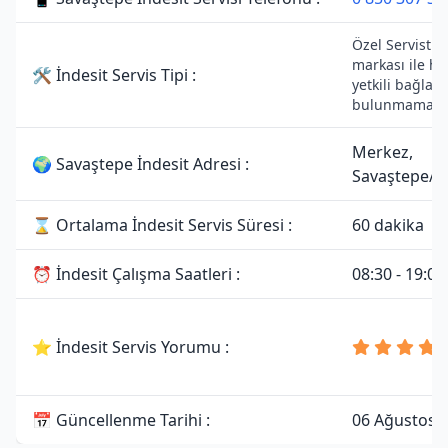
Özel Servistir.
markası ile he
🛠 İndesit Servis Tipi :
yetkili bağlant
bulunmamakta
Merkez,
🌍 Savaştepe İndesit Adresi :
Savaştepe/Ba
⌛ Ortalama İndesit Servis Süresi :
60 dakika
⏰ İndesit Çalışma Saatleri :
08:30 - 19:00
⭐ İndesit Servis Yorumu :
📅 Güncellenme Tarihi :
06 Ağustos 