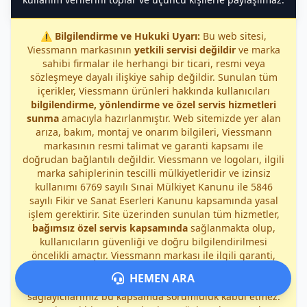
⚠️
Bilgilendirme ve Hukuki Uyarı:
Bu web sitesi,
Viessmann markasının
yetkili servisi değildir
ve marka
sahibi firmalar ile herhangi bir ticari, resmi veya
sözleşmeye dayalı ilişkiye sahip değildir. Sunulan tüm
içerikler, Viessmann ürünleri hakkında kullanıcıları
bilgilendirme, yönlendirme ve özel servis hizmetleri
sunma
amacıyla hazırlanmıştır. Web sitemizde yer alan
arıza, bakım, montaj ve onarım bilgileri, Viessmann
markasının resmi talimat ve garanti kapsamı ile
doğrudan bağlantılı değildir. Viessmann ve logoları, ilgili
marka sahiplerinin tescilli mülkiyetleridir ve izinsiz
kullanımı 6769 sayılı Sınai Mülkiyet Kanunu ile 5846
sayılı Fikir ve Sanat Eserleri Kanunu kapsamında yasal
işlem gerektirir. Site üzerinden sunulan tüm hizmetler,
bağımsız özel servis kapsamında
sağlanmakta olup,
kullanıcıların güvenliği ve doğru bilgilendirilmesi
öncelikli amaçtır. Viessmann markası ile ilgili garanti,
yetkili servis ve yasal sorumluluklar yalnızca marka
HEMEN ARA
sahibi firmalara aittir; sitemiz veya hizmet
sağlayıcılarımız bu kapsamda sorumluluk kabul etmez.