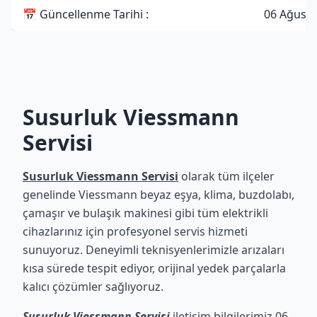
📅 Güncellenme Tarihi :
06 Ağusto
Susurluk Viessmann
Servisi
Susurluk Viessmann Servisi
olarak tüm ilçeler
genelinde Viessmann beyaz eşya, klima, buzdolabı,
çamaşır ve bulaşık makinesi gibi tüm elektrikli
cihazlarınız için profesyonel servis hizmeti
sunuyoruz. Deneyimli teknisyenlerimizle arızaları
kısa sürede tespit ediyor, orijinal yedek parçalarla
kalıcı çözümler sağlıyoruz.
Susurluk Viessmann Servisi
iletişim bilgilerimiz 06