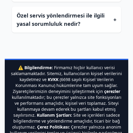
Özel servis yönlendirmesi ile ilgili
+
yasal sorumluluk nedir?
⚠️
Bilgilendirme:
Firmamız hiçbir kullanıcı verisi
saklamamaktadır. Sitemiz, kullanıcıların kişisel verilerini
kaydetmez ve
KVKK
(6698 sayılı Kişisel Verilerin
Korunması Kanunu) hükümlerine tam uyum sağlar.
Ziyaretçilerimizin deneyimini iyileştirmek için
çerezler
kullanılmaktadır; bu çerezler yalnızca site fonksiyonları
ve performans amaçlıdır, kişisel veri toplamaz. Siteyi
kullanmaya devam ederek bu şartları kabul etmiş
sayılırsınız.
Kullanım Şartları:
Site ve içerikleri sadece
bilgilendirme ve yönlendirme amaçlıdır, ticari bir bağ
oluşturmaz.
Çerez Politikası:
Çerezler yalnızca anonim
kullanım verilerini toplar ve üçüncü kişilerle paylaşılmaz.