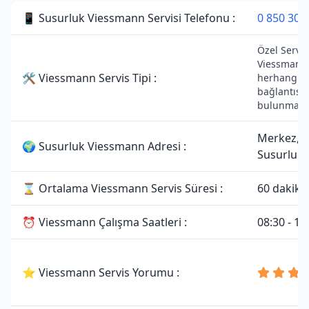
📱 Susurluk Viessmann Servisi Telefonu :
0 850 307
Özel Servist
Viessmann 
🛠 Viessmann Servis Tipi :
herhangi bi
bağlantısı
bulunmama
Merkez,
🌍 Susurluk Viessmann Adresi :
Susurluk/
⌛ Ortalama Viessmann Servis Süresi :
60 dakika
⏰ Viessmann Çalışma Saatleri :
08:30 - 19
⭐ Viessmann Servis Yorumu :