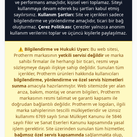
ve performans amaçlıdır, kişisel veri toplamaz. Siteyi
kullanmaya devam ederek bu şartları kabul etmiş
sayılırsınız.
Kullanım Şartları:
Site ve içerikleri sadece
bilgilendirme ve yönlendirme amaçlıdır, ticari bir bağ
oluşturmaz.
Çerez Politikası:
Çerezler yalnızca anonim
kullanım verilerini toplar ve üçüncü kişilerle paylaşılmaz.
⚠️
Bilgilendirme ve Hukuki Uyarı:
Bu web sitesi,
Protherm markasının
yetkili servisi değildir
ve marka
sahibi firmalar ile herhangi bir ticari, resmi veya
sözleşmeye dayalı ilişkiye sahip değildir. Sunulan tüm
içerikler, Protherm ürünleri hakkında kullanıcıları
bilgilendirme, yönlendirme ve özel servis hizmetleri
sunma
amacıyla hazırlanmıştır. Web sitemizde yer alan
arıza, bakım, montaj ve onarım bilgileri, Protherm
markasının resmi talimat ve garanti kapsamı ile
doğrudan bağlantılı değildir. Protherm ve logoları, ilgili
marka sahiplerinin tescilli mülkiyetleridir ve izinsiz
kullanımı 6769 sayılı Sınai Mülkiyet Kanunu ile 5846
sayılı Fikir ve Sanat Eserleri Kanunu kapsamında yasal
işlem gerektirir. Site üzerinden sunulan tüm hizmetler,
bağımsız özel servis kapsamında
sağlanmakta olup,