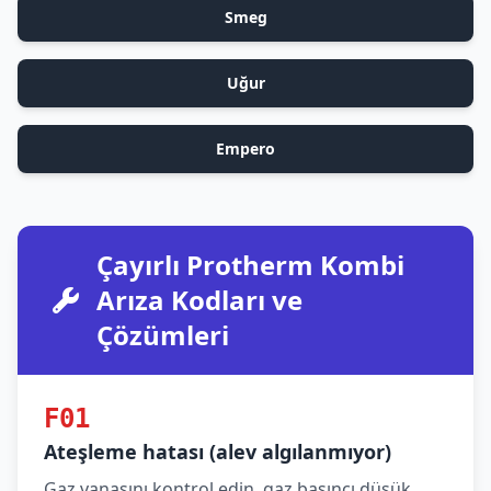
Smeg
Uğur
Empero
Çayırlı Protherm Kombi
Arıza Kodları ve
Çözümleri
F01
Ateşleme hatası (alev algılanmıyor)
Gaz vanasını kontrol edin, gaz basıncı düşük