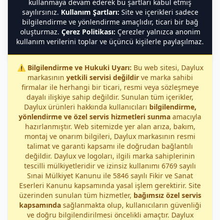
kullanmaya devam ederek bu şartları kabul etmiş
sayılırsınız.
Kullanım Şartları:
Site ve içerikleri sadece
bilgilendirme ve yönlendirme amaçlıdır, ticari bir bağ
oluşturmaz.
Çerez Politikası:
Çerezler yalnızca anonim
kullanım verilerini toplar ve üçüncü kişilerle paylaşılmaz.
⚠️
Bilgilendirme ve Hukuki Uyarı:
Bu web sitesi, Daylux
markasının
yetkili servisi değildir
ve marka sahibi
firmalar ile herhangi bir ticari, resmi veya sözleşmeye
dayalı ilişkiye sahip değildir. Sunulan tüm içerikler,
Daylux ürünleri hakkında kullanıcıları
bilgilendirme,
yönlendirme ve özel servis hizmetleri sunma
amacıyla
hazırlanmıştır. Web sitemizde yer alan arıza, bakım,
montaj ve onarım bilgileri, Daylux markasının resmi
talimat ve garanti kapsamı ile doğrudan bağlantılı
değildir. Daylux ve logoları, ilgili marka sahiplerinin
tescilli mülkiyetleridir ve izinsiz kullanımı 6769 sayılı
Sınai Mülkiyet Kanunu ile 5846 sayılı Fikir ve Sanat
Eserleri Kanunu kapsamında yasal işlem gerektirir. Site
üzerinden sunulan tüm hizmetler,
bağımsız özel servis
kapsamında
sağlanmakta olup, kullanıcıların güvenliği
ve doğru bilgilendirilmesi öncelikli amaçtır. Daylux