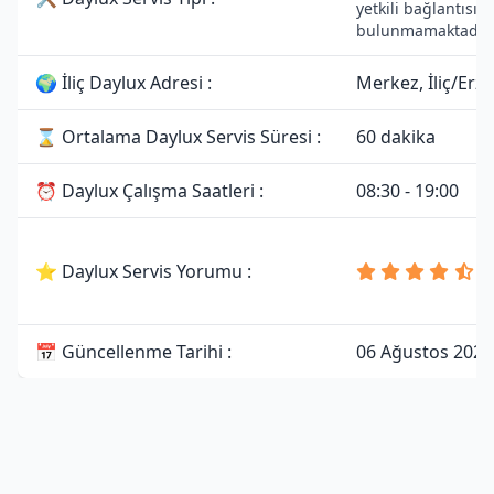
yetkili bağlantısı
bulunmamaktadır.
🌍 İliç Daylux Adresi :
Merkez, İliç/Erz
⌛ Ortalama Daylux Servis Süresi :
60 dakika
⏰ Daylux Çalışma Saatleri :
08:30 - 19:00
4
⭐ Daylux Servis Yorumu :
8
Y
📅 Güncellenme Tarihi :
06 Ağustos 2026