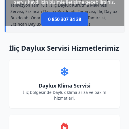
servis kaydı için bizimle iletişime geçebilirsiniz.
Televizyon Tamircisi, İliç Daylux Kurutma Makinesi
Servisi, Erzincan Daylux Buzdolabı Tamircisi, İliç Daylux
Buzdolabı Onarımı, İliç Daylux Su Isıtıcı Tamircisi,
0 850 307 34 38
Erzincan Daylux Kurutma Makinesi Servisi
İliç Daylux Servisi Hizmetlerimiz
Daylux Klima Servisi
İliç bölgesinde Daylux klima arıza ve bakım
hizmetleri.