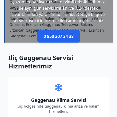
Onarımı, İliç Gaggenau Buzdolabı Tamircisi, İliç
çözümler sağlıyoruz. Deneyimli teknik ekibimiz
Gaggenau Bulaşık Makinesi Tamircisi, İliç Gaggenau
ile aynı gün servis imkânı ve 7/24 destek
Kombi Onarımı, İliç Gaggenau Klima Servisi, Erzincan
avantajından yararlanabilirsiniz. Detaylı bilgi ve
Gaggenau Su Isıtıcı Bakımı, Erzincan Gaggenau Fırın
servis kaydı için bizimle iletişime geçebilirsiniz.
Onarımı, Erzincan Gaggenau Televizyon Bakımı,
Erzincan Gaggenau Küçük Ev Aletleri Servisi, Erzincan
Gaggenau Kombi Servisi
0 850 307 34 38
İliç Gaggenau Servisi
Hizmetlerimiz
Gaggenau Klima Servisi
İliç bölgesinde Gaggenau klima arıza ve bakım
hizmetleri.