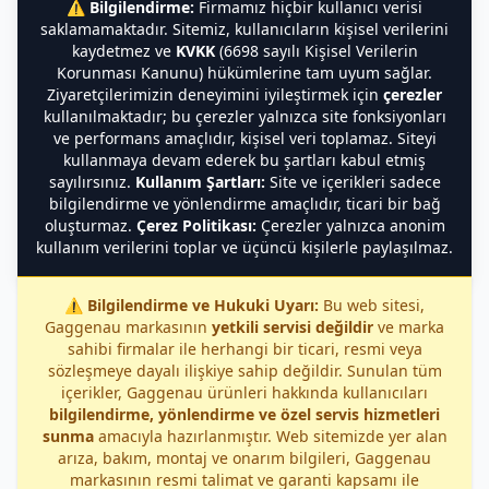
⚠️
Bilgilendirme:
Firmamız hiçbir kullanıcı verisi
saklamamaktadır. Sitemiz, kullanıcıların kişisel verilerini
kaydetmez ve
KVKK
(6698 sayılı Kişisel Verilerin
Korunması Kanunu) hükümlerine tam uyum sağlar.
Ziyaretçilerimizin deneyimini iyileştirmek için
çerezler
kullanılmaktadır; bu çerezler yalnızca site fonksiyonları
ve performans amaçlıdır, kişisel veri toplamaz. Siteyi
kullanmaya devam ederek bu şartları kabul etmiş
sayılırsınız.
Kullanım Şartları:
Site ve içerikleri sadece
bilgilendirme ve yönlendirme amaçlıdır, ticari bir bağ
oluşturmaz.
Çerez Politikası:
Çerezler yalnızca anonim
kullanım verilerini toplar ve üçüncü kişilerle paylaşılmaz.
⚠️
Bilgilendirme ve Hukuki Uyarı:
Bu web sitesi,
Gaggenau markasının
yetkili servisi değildir
ve marka
sahibi firmalar ile herhangi bir ticari, resmi veya
sözleşmeye dayalı ilişkiye sahip değildir. Sunulan tüm
içerikler, Gaggenau ürünleri hakkında kullanıcıları
bilgilendirme, yönlendirme ve özel servis hizmetleri
sunma
amacıyla hazırlanmıştır. Web sitemizde yer alan
arıza, bakım, montaj ve onarım bilgileri, Gaggenau
markasının resmi talimat ve garanti kapsamı ile