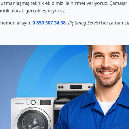
zmanlaşmış teknik ekibimiz ile hizmet veriyoruz. Çamaşır ma
ntili olarak gerçekleştiriyoruz.
in hemen arayın:
0 850 307 34 38
.
İliç Smeg Servisi
herzaman siz