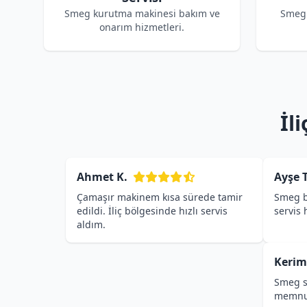
Smeg kurutma makinesi bakım ve
Smeg 
onarım hizmetleri.
İl
Ahmet K.
Ayşe T
Çamaşır makinem kısa sürede tamir
Smeg b
edildi. İliç bölgesinde hızlı servis
servis
aldım.
Kerim
Smeg se
memnu