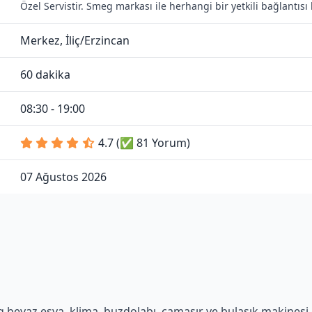
Özel Servistir. Smeg markası ile herhangi bir yetkili bağlantı
Merkez, İliç/Erzincan
60 dakika
08:30 - 19:00
4.7 (✅ 81 Yorum)
07 Ağustos 2026
beyaz eşya, klima, buzdolabı, çamaşır ve bulaşık makinesi gi