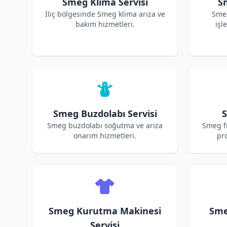
Smeg Klima Servisi
S
İliç bölgesinde Smeg klima arıza ve
Sme
bakım hizmetleri.
işl
Smeg Buzdolabı Servisi
S
Smeg buzdolabı soğutma ve arıza
Smeg fı
onarım hizmetleri.
pro
Smeg Kurutma Makinesi
Sme
Servisi