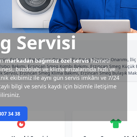
g Servisi
isi, Erzincan Smeg Fırın Onarımı, İliç Smeg Süpürge Onarımı, İliç 
in
markadan bağımsız özel servis
hizmeti
ıtıcı Bakımı, Erzincan Smeg Kombi Bakımı, Erzincan Smeg Küçük Ev A
esi, buzdolabı ve klima arızalarında hızlı ve
cak Servisi, Erzincan Smeg Klima Bakımı, Erzincan Smeg Bulaşık Maki
nik ekibimiz ile aynı gün servis imkânı ve 7/24
ylı bilgi ve servis kaydı için bizimle iletişime
lirsiniz.
307 34 38