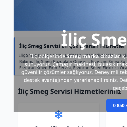
İliç Sme
İliç Smeg Servisi En Çok Aranan Hizmetler
İliç Smeg Klima Bakımı, Erzincan Smeg Mikrodalga Tamirc
İliç bölgesinde
Smeg marka cihazlar
iç
Bakımı, İliç Smeg Buzdolabı Onarımı, Erzincan Smeg Su Is
sunuyoruz. Çamaşır makinesi, bulaşık makin
Erzincan Smeg Fırın Servisi, Erzincan Smeg Elektrikli O
güvenilir çözümler sağlıyoruz. Deneyimli tek
destek avantajından yararlanabilirsiniz. Deta
geçebi
İliç Smeg Servisi Hizmetlerimiz
0 850 