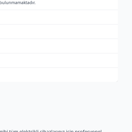
sı bulunmamaktadır.
bi tüm elektrikli cihazlarınız için profesyonel