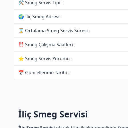
🛠 Smeg Servis Tipi :
🌍 İliç Smeg Adresi :
⌛ Ortalama Smeg Servis Süresi :
⏰ Smeg Çalışma Saatleri :
⭐ Smeg Servis Yorumu :
📅 Güncellenme Tarihi :
İliç Smeg Servisi
İliç Smeg Servisi
olarak tüm ilçeler genelinde Smeg 