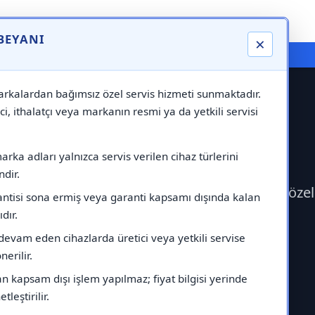
 BEYANI
×
⚠️ Markadan Bağımsız "Özel Servis" Hizmeti
rkalardan bağımsız özel servis hizmeti sunmaktadır.
ci, ithalatçı veya markanın resmi ya da yetkili servisi
rka adları yalnızca servis verilen cihaz türlerini
dir.
eg Servisi çağırabilirsiniz.Markadan bağımsız özel
antisi sona ermiş veya garanti kapsamı dışında kalan
ıdır.
devam eden cihazlarda üretici veya yetkili servise
erilir.
 kapsam dışı işlem yapılmaz; fiyat bilgisi yerinde
tleştirilir.