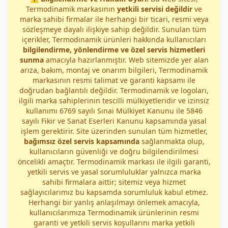
Termodinamik markasının
yetkili servisi değildir
ve
marka sahibi firmalar ile herhangi bir ticari, resmi veya
sözleşmeye dayalı ilişkiye sahip değildir. Sunulan tüm
içerikler, Termodinamik ürünleri hakkında kullanıcıları
bilgilendirme, yönlendirme ve özel servis hizmetleri
sunma
amacıyla hazırlanmıştır. Web sitemizde yer alan
arıza, bakım, montaj ve onarım bilgileri, Termodinamik
markasının resmi talimat ve garanti kapsamı ile
doğrudan bağlantılı değildir. Termodinamik ve logoları,
ilgili marka sahiplerinin tescilli mülkiyetleridir ve izinsiz
kullanımı 6769 sayılı Sınai Mülkiyet Kanunu ile 5846
sayılı Fikir ve Sanat Eserleri Kanunu kapsamında yasal
işlem gerektirir. Site üzerinden sunulan tüm hizmetler,
bağımsız özel servis kapsamında
sağlanmakta olup,
kullanıcıların güvenliği ve doğru bilgilendirilmesi
öncelikli amaçtır. Termodinamik markası ile ilgili garanti,
yetkili servis ve yasal sorumluluklar yalnızca marka
sahibi firmalara aittir; sitemiz veya hizmet
sağlayıcılarımız bu kapsamda sorumluluk kabul etmez.
Herhangi bir yanlış anlaşılmayı önlemek amacıyla,
kullanıcılarımıza Termodinamik ürünlerinin resmi
garanti ve yetkili servis koşullarını marka yetkili