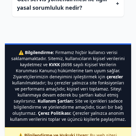
+
yasal sorumluluk nedir?
⚠️
Bilgilendirme:
Firmamız hiçbir kullanıcı verisi
saklamamaktadır. Sitemiz, kullanıcıların kişisel verilerini
kaydetmez ve
KVKK
(6698 sayılı Kişisel Verilerin
Korunması Kanunu) hükümlerine tam uyum sağlar.
Ziyaretçilerimizin deneyimini iyileştirmek için
çerezler
kullanılmaktadır; bu çerezler yalnızca site fonksiyonları
ve performans amaçlıdır, kişisel veri toplamaz. Siteyi
kullanmaya devam ederek bu şartları kabul etmiş
sayılırsınız.
Kullanım Şartları:
Site ve içerikleri sadece
bilgilendirme ve yönlendirme amaçlıdır, ticari bir bağ
oluşturmaz.
Çerez Politikası:
Çerezler yalnızca anonim
kullanım verilerini toplar ve üçüncü kişilerle paylaşılmaz.
⚠️
Bilgilendirme ve Hukuki Uyarı:
Bu web sitesi,