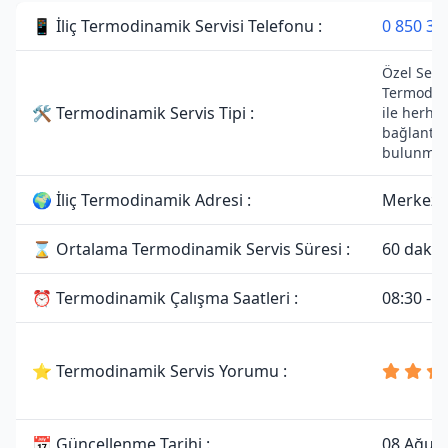
📱 İliç Termodinamik Servisi Telefonu :
0 850 30
Özel Servi
Termodin
🛠 Termodinamik Servis Tipi :
ile herhan
bağlantıs
bulunmam
🌍 İliç Termodinamik Adresi :
Merkez, 
⌛ Ortalama Termodinamik Servis Süresi :
60 dakik
⏰ Termodinamik Çalışma Saatleri :
08:30 - 1
⭐ Termodinamik Servis Yorumu :
📅 Güncellenme Tarihi :
08 Ağus