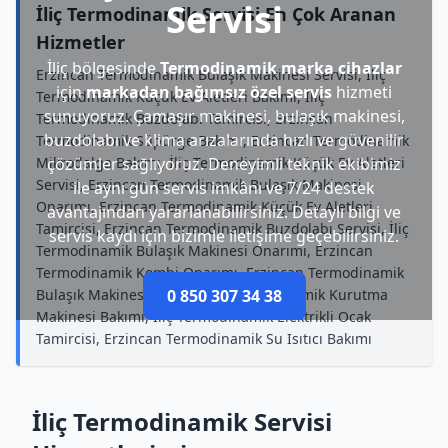
Servisi
İliç Termodinamik Servisi En Çok Aranan
Hizmetler
İliç bölgesinde
Termodinamik marka cihazlar
Erzincan Termodinamik Bulaşık Makinesi Servisi, İliç
için
markadan bağımsız özel servis
hizmeti
Termodinamik Küçük Ev Aletleri Bakımı, İliç
sunuyoruz. Çamaşır makinesi, bulaşık makinesi,
Termodinamik Buzdolabı Tamircisi, Erzincan
buzdolabı ve klima arızalarında hızlı ve güvenilir
Termodinamik Süpürge Bakımı, Erzincan Termodinamik
Mikrodalga Bakımı, İliç Termodinamik Küçük Ev Aletleri
çözümler sağlıyoruz. Deneyimli teknik ekibimiz
Servisi, Erzincan Termodinamik Bulaşık Makinesi
ile aynı gün servis imkânı ve 7/24 destek
Onarımı, Erzincan Termodinamik Küçük Ev Aletleri
avantajından yararlanabilirsiniz. Detaylı bilgi ve
Tamircisi, Erzincan Termodinamik Buzdolabı Servisi, İliç
servis kaydı için bizimle iletişime geçebilirsiniz.
Termodinamik Bulaşık Makinesi Onarımı, Erzincan
Termodinamik Kombi Onarımı, Erzincan Termodinamik
Bulaşık Makinesi Bakımı, İliç Termodinamik Kurutma
0 850 307 34 38
Makinesi Bakımı, İliç Termodinamik Elektrikli Ocak
Tamircisi, Erzincan Termodinamik Su Isıtıcı Bakımı
İliç Termodinamik Servisi