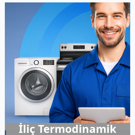
İliç Termodinamik