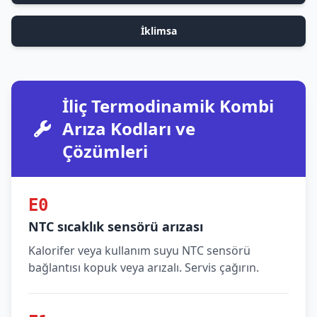
İklimsa
İliç Termodinamik Kombi
Arıza Kodları ve
Çözümleri
E0
NTC sıcaklık sensörü arızası
Kalorifer veya kullanım suyu NTC sensörü
bağlantısı kopuk veya arızalı. Servis çağırın.