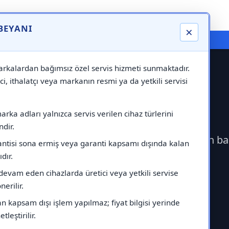
 BEYANI
×
⚠️ Markadan Bağımsız "Özel Servis" Hizmeti
rkalardan bağımsız özel servis hizmeti sunmaktadır.
ci, ithalatçı veya markanın resmi ya da yetkili servisi
ervisi
rka adları yalnızca servis verilen cihaz türlerini
dir.
rek Viessmann Servisi çağırabilirsiniz.Markadan ba
antisi sona ermiş veya garanti kapsamı dışında kalan
ıdır.
devam eden cihazlarda üretici veya yetkili servise
erilir.
 kapsam dışı işlem yapılmaz; fiyat bilgisi yerinde
tleştirilir.