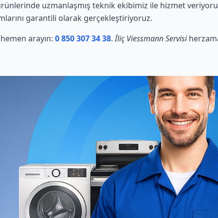
ünlerinde uzmanlaşmış teknik ekibimiz ile hizmet veriyoruz
mlarını garantili olarak gerçekleştiriyoruz.
in hemen arayın:
0 850 307 34 38
.
İliç Viessmann Servisi
herzaman