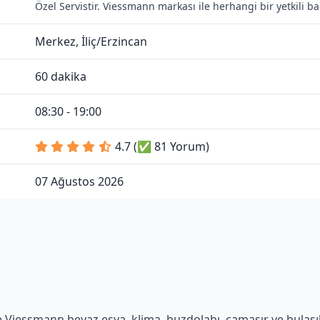
Özel Servistir. Viessmann markası ile herhangi bir yetkili 
Merkez, İliç/Erzincan
60 dakika
08:30 - 19:00
4.7 (✅ 81 Yorum)
07 Ağustos 2026
 Viessmann beyaz eşya, klima, buzdolabı, çamaşır ve bulaşık 