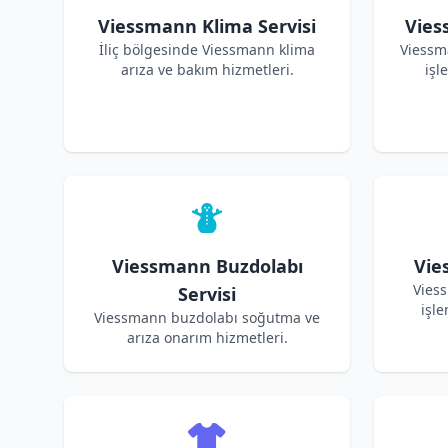
Viessmann Klima Servisi
Vies
İliç bölgesinde Viessmann klima
Viessm
arıza ve bakım hizmetleri.
işl
Viessmann Buzdolabı
Vie
Viess
Servisi
işle
Viessmann buzdolabı soğutma ve
arıza onarım hizmetleri.