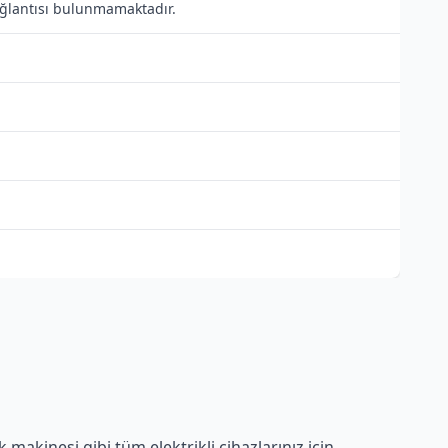
bağlantısı bulunmamaktadır.
makinesi gibi tüm elektrikli cihazlarınız için