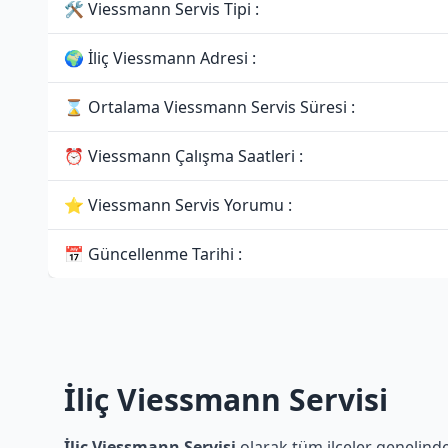
🛠 Viessmann Servis Tipi :
🌍 İliç Viessmann Adresi :
⌛ Ortalama Viessmann Servis Süresi :
⏰ Viessmann Çalışma Saatleri :
⭐ Viessmann Servis Yorumu :
📅 Güncellenme Tarihi :
İliç Viessmann Servisi
İliç Viessmann Servisi
olarak tüm ilçeler genelinde