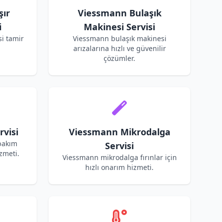
ır
Viessmann Bulaşık
i
Makinesi Servisi
i tamir
Viessmann bulaşık makinesi
arızalarına hızlı ve güvenilir
çözümler.
visi
Viessmann Mikrodalga
bakım
Servisi
zmeti.
Viessmann mikrodalga fırınlar için
hızlı onarım hizmeti.