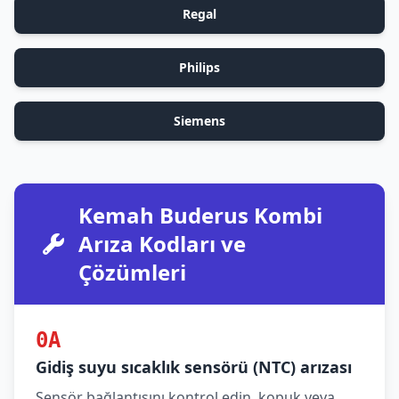
Regal
Philips
Siemens
Kemah Buderus Kombi
Arıza Kodları ve
Çözümleri
0A
Gidiş suyu sıcaklık sensörü (NTC) arızası
Sensör bağlantısını kontrol edin, kopuk veya