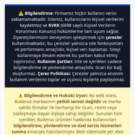
⚠️
Bilgilendirme:
Firmamız hiçbir kullanıcı verisi
saklamamaktadır. Sitemiz, kullanıcıların kişisel verilerini
kaydetmez ve
KVKK
(6698 sayılı Kişisel Verilerin
Korunması Kanunu) hükümlerine tam uyum sağlar.
Ziyaretçilerimizin deneyimini iyileştirmek için
çerezler
kullanılmaktadır; bu çerezler yalnızca site fonksiyonları
ve performans amaçlıdır, kişisel veri toplamaz. Siteyi
kullanmaya devam ederek bu şartları kabul etmiş
sayılırsınız.
Kullanım Şartları:
Site ve içerikleri sadece
bilgilendirme ve yönlendirme amaçlıdır, ticari bir bağ
oluşturmaz.
Çerez Politikası:
Çerezler yalnızca anonim
kullanım verilerini toplar ve üçüncü kişilerle paylaşılmaz.
⚠️
Bilgilendirme ve Hukuki Uyarı:
Bu web sitesi,
Buderus markasının
yetkili servisi değildir
ve marka
sahibi firmalar ile herhangi bir ticari, resmi veya
sözleşmeye dayalı ilişkiye sahip değildir. Sunulan tüm
içerikler, Buderus ürünleri hakkında kullanıcıları
bilgilendirme, yönlendirme ve özel servis hizmetleri
sunma
amacıyla hazırlanmıştır. Web sitemizde yer alan