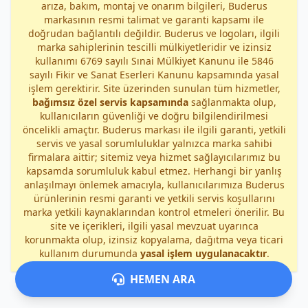
arıza, bakım, montaj ve onarım bilgileri, Buderus
markasının resmi talimat ve garanti kapsamı ile
doğrudan bağlantılı değildir. Buderus ve logoları, ilgili
marka sahiplerinin tescilli mülkiyetleridir ve izinsiz
kullanımı 6769 sayılı Sınai Mülkiyet Kanunu ile 5846
sayılı Fikir ve Sanat Eserleri Kanunu kapsamında yasal
işlem gerektirir. Site üzerinden sunulan tüm hizmetler,
bağımsız özel servis kapsamında
sağlanmakta olup,
kullanıcıların güvenliği ve doğru bilgilendirilmesi
öncelikli amaçtır. Buderus markası ile ilgili garanti, yetkili
servis ve yasal sorumluluklar yalnızca marka sahibi
firmalara aittir; sitemiz veya hizmet sağlayıcılarımız bu
kapsamda sorumluluk kabul etmez. Herhangi bir yanlış
anlaşılmayı önlemek amacıyla, kullanıcılarımıza Buderus
ürünlerinin resmi garanti ve yetkili servis koşullarını
marka yetkili kaynaklarından kontrol etmeleri önerilir. Bu
site ve içerikleri, ilgili yasal mevzuat uyarınca
korunmakta olup, izinsiz kopyalama, dağıtma veya ticari
kullanım durumunda
yasal işlem uygulanacaktır
.
HEMEN ARA