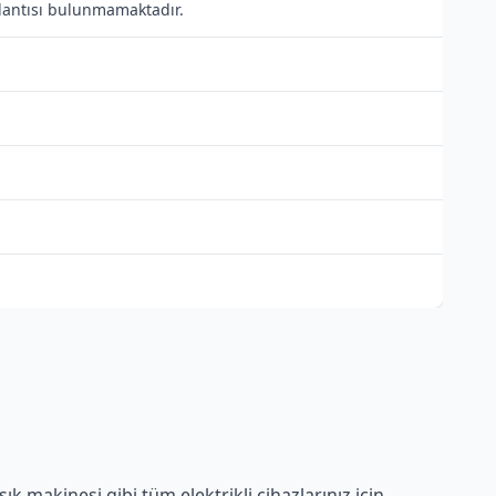
ğlantısı bulunmamaktadır.
 makinesi gibi tüm elektrikli cihazlarınız için