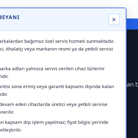
 BEYANI
×
⚠️ Markadan Bağımsız "Özel Servis" Hizmeti
rkalardan bağımsız özel servis hizmeti sunmaktadır.
ci, ithalatçı veya markanın resmi ya da yetkili servisi
 Servisi
rka adları yalnızca servis verilen cihaz türlerini
dir.
eçerek Protherm Servisi çağırabilirsiniz.Markadan 
antisi sona ermiş veya garanti kapsamı dışında kalan
ıdır.
devam eden cihazlarda üretici veya yetkili servise
erilir.
 kapsam dışı işlem yapılmaz; fiyat bilgisi yerinde
tleştirilir.