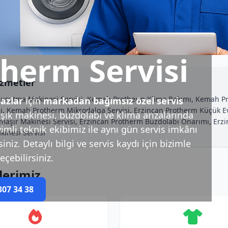
herm Servisi
izmetler
 Kurutma Makinesi Servisi, Kemah Protherm Klima Bakımı, Kemah 
azlar
için
markadan bağımsız özel servis
Kemah Protherm Mikrodalga Servisi, Erzincan Protherm Küçük Ev Ale
ık makinesi, buzdolabı ve klima arızalarında
ır Makinesi Servisi, Erzincan Protherm Buzdolabı Onarımı, Erzi
imli teknik ekibimiz ile aynı gün servis imkânı
inesi Servisi
niz. Detaylı bilgi ve servis kaydı için bizimle
eçebilirsiniz.
lerimiz
307 34 38