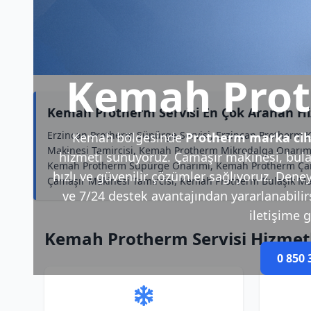
Kemah Prot
Kemah Protherm Servisi En Çok Aranan H
Erzincan Protherm Süpürge Servisi, Erzincan Protherm
Kemah bölgesinde
Protherm marka cih
Makinesi Tamircisi, Kemah Protherm Mikrodalga Onarımı, 
hizmeti sunuyoruz. Çamaşır makinesi, bulaş
Kemah Protherm Süpürge Onarımı, Kemah Protherm Çamaş
hızlı ve güvenilir çözümler sağlıyoruz. Deney
Çamaşır Makinesi Tamircisi, Kemah Protherm Bulaşık Mak
ve 7/24 destek avantajından yararlanabilirsi
iletişime g
Kemah Protherm Servisi Hizmet
0 850 