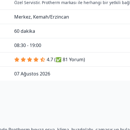
Özel Servistir. Protherm markası ile herhangi bir yetkili ba
Merkez, Kemah/Erzincan
60 dakika
08:30 - 19:00
4.7 (✅ 81 Yorum)
07 Ağustos 2026
nde Protherm beyaz eşya, klima, buzdolabı, çamaşır ve bulaşık