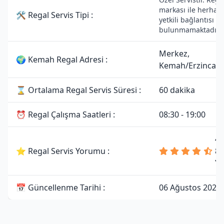
markası ile herhang
🛠 Regal Servis Tipi :
yetkili bağlantısı
bulunmamaktadır.
Merkez,
🌍 Kemah Regal Adresi :
Kemah/Erzincan
⌛ Ortalama Regal Servis Süresi :
60 dakika
⏰ Regal Çalışma Saatleri :
08:30 - 19:00
4.
⭐ Regal Servis Yorumu :
81
Y
📅 Güncellenme Tarihi :
06 Ağustos 2026