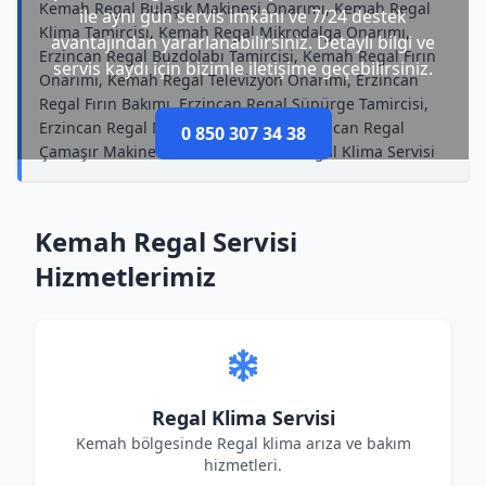
Kemah Regal Bulaşık Makinesi Onarımı, Kemah Regal
ile aynı gün servis imkânı ve 7/24 destek
Klima Tamircisi, Kemah Regal Mikrodalga Onarımı,
avantajından yararlanabilirsiniz. Detaylı bilgi ve
Erzincan Regal Buzdolabı Tamircisi, Kemah Regal Fırın
servis kaydı için bizimle iletişime geçebilirsiniz.
Onarımı, Kemah Regal Televizyon Onarımı, Erzincan
Regal Fırın Bakımı, Erzincan Regal Süpürge Tamircisi,
Erzincan Regal Mikrodalga Bakımı, Erzincan Regal
0 850 307 34 38
Çamaşır Makinesi Onarımı, Kemah Regal Klima Servisi
Kemah Regal Servisi
Hizmetlerimiz
Regal Klima Servisi
Kemah bölgesinde Regal klima arıza ve bakım
hizmetleri.