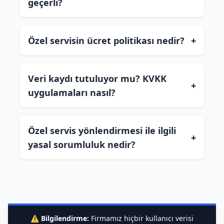
geçerli?
Özel servisin ücret politikası nedir?
+
Veri kaydı tutuluyor mu? KVKK
+
uygulamaları nasıl?
Özel servis yönlendirmesi ile ilgili
+
yasal sorumluluk nedir?
⚠️
Bilgilendirme:
Firmamız hiçbir kullanıcı verisi