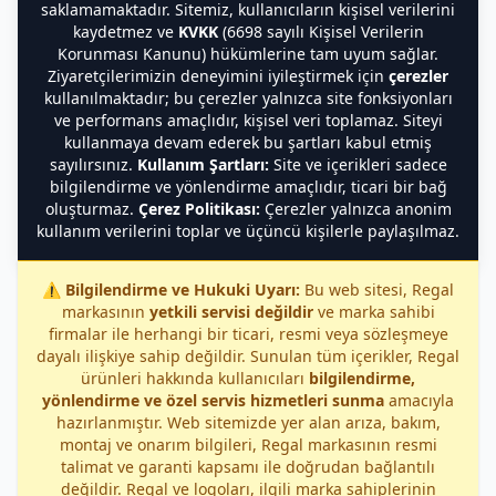
saklamamaktadır. Sitemiz, kullanıcıların kişisel verilerini
kaydetmez ve
KVKK
(6698 sayılı Kişisel Verilerin
Korunması Kanunu) hükümlerine tam uyum sağlar.
Ziyaretçilerimizin deneyimini iyileştirmek için
çerezler
kullanılmaktadır; bu çerezler yalnızca site fonksiyonları
ve performans amaçlıdır, kişisel veri toplamaz. Siteyi
kullanmaya devam ederek bu şartları kabul etmiş
sayılırsınız.
Kullanım Şartları:
Site ve içerikleri sadece
bilgilendirme ve yönlendirme amaçlıdır, ticari bir bağ
oluşturmaz.
Çerez Politikası:
Çerezler yalnızca anonim
kullanım verilerini toplar ve üçüncü kişilerle paylaşılmaz.
⚠️
Bilgilendirme ve Hukuki Uyarı:
Bu web sitesi, Regal
markasının
yetkili servisi değildir
ve marka sahibi
firmalar ile herhangi bir ticari, resmi veya sözleşmeye
dayalı ilişkiye sahip değildir. Sunulan tüm içerikler, Regal
ürünleri hakkında kullanıcıları
bilgilendirme,
yönlendirme ve özel servis hizmetleri sunma
amacıyla
hazırlanmıştır. Web sitemizde yer alan arıza, bakım,
montaj ve onarım bilgileri, Regal markasının resmi
talimat ve garanti kapsamı ile doğrudan bağlantılı
değildir. Regal ve logoları, ilgili marka sahiplerinin