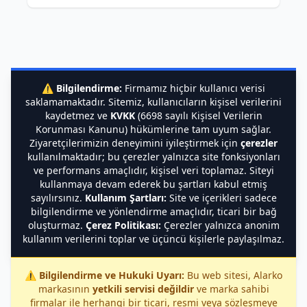
⚠️
Bilgilendirme:
Firmamız hiçbir kullanıcı verisi
saklamamaktadır. Sitemiz, kullanıcıların kişisel verilerini
kaydetmez ve
KVKK
(6698 sayılı Kişisel Verilerin
Korunması Kanunu) hükümlerine tam uyum sağlar.
Ziyaretçilerimizin deneyimini iyileştirmek için
çerezler
kullanılmaktadır; bu çerezler yalnızca site fonksiyonları
ve performans amaçlıdır, kişisel veri toplamaz. Siteyi
kullanmaya devam ederek bu şartları kabul etmiş
sayılırsınız.
Kullanım Şartları:
Site ve içerikleri sadece
bilgilendirme ve yönlendirme amaçlıdır, ticari bir bağ
oluşturmaz.
Çerez Politikası:
Çerezler yalnızca anonim
kullanım verilerini toplar ve üçüncü kişilerle paylaşılmaz.
⚠️
Bilgilendirme ve Hukuki Uyarı:
Bu web sitesi, Alarko
markasının
yetkili servisi değildir
ve marka sahibi
firmalar ile herhangi bir ticari, resmi veya sözleşmeye