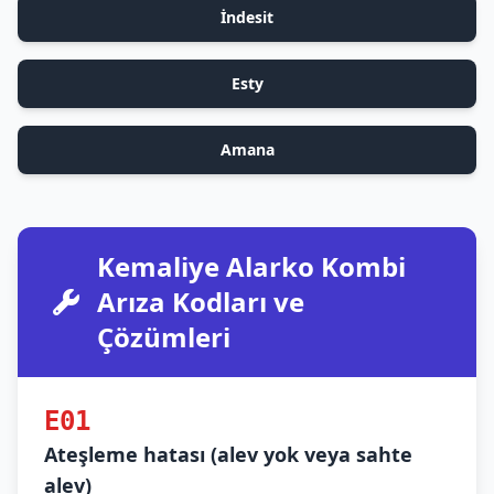
İndesit
Esty
Amana
Kemaliye Alarko Kombi
Arıza Kodları ve
Çözümleri
E01
Ateşleme hatası (alev yok veya sahte
alev)