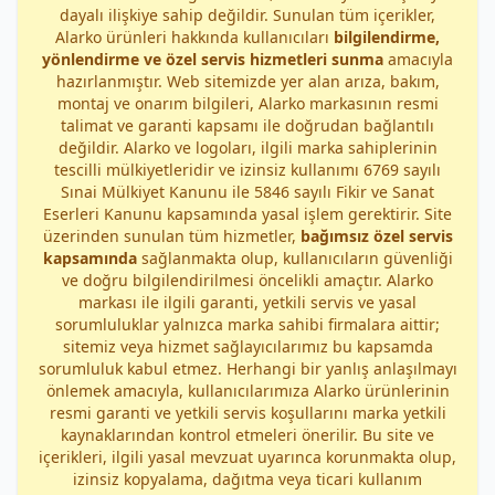
dayalı ilişkiye sahip değildir. Sunulan tüm içerikler,
Alarko ürünleri hakkında kullanıcıları
bilgilendirme,
yönlendirme ve özel servis hizmetleri sunma
amacıyla
hazırlanmıştır. Web sitemizde yer alan arıza, bakım,
montaj ve onarım bilgileri, Alarko markasının resmi
talimat ve garanti kapsamı ile doğrudan bağlantılı
değildir. Alarko ve logoları, ilgili marka sahiplerinin
tescilli mülkiyetleridir ve izinsiz kullanımı 6769 sayılı
Sınai Mülkiyet Kanunu ile 5846 sayılı Fikir ve Sanat
Eserleri Kanunu kapsamında yasal işlem gerektirir. Site
üzerinden sunulan tüm hizmetler,
bağımsız özel servis
kapsamında
sağlanmakta olup, kullanıcıların güvenliği
ve doğru bilgilendirilmesi öncelikli amaçtır. Alarko
markası ile ilgili garanti, yetkili servis ve yasal
sorumluluklar yalnızca marka sahibi firmalara aittir;
sitemiz veya hizmet sağlayıcılarımız bu kapsamda
sorumluluk kabul etmez. Herhangi bir yanlış anlaşılmayı
önlemek amacıyla, kullanıcılarımıza Alarko ürünlerinin
resmi garanti ve yetkili servis koşullarını marka yetkili
kaynaklarından kontrol etmeleri önerilir. Bu site ve
içerikleri, ilgili yasal mevzuat uyarınca korunmakta olup,
izinsiz kopyalama, dağıtma veya ticari kullanım