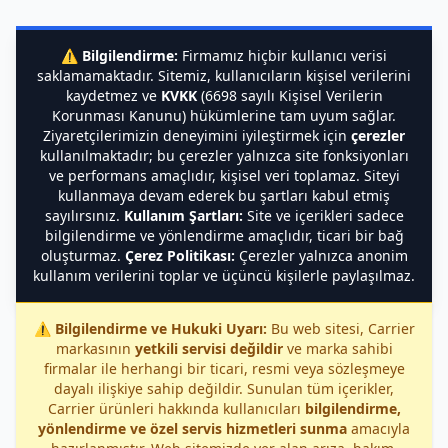
⚠️
Bilgilendirme:
Firmamız hiçbir kullanıcı verisi
saklamamaktadır. Sitemiz, kullanıcıların kişisel verilerini
kaydetmez ve
KVKK
(6698 sayılı Kişisel Verilerin
Korunması Kanunu) hükümlerine tam uyum sağlar.
Ziyaretçilerimizin deneyimini iyileştirmek için
çerezler
kullanılmaktadır; bu çerezler yalnızca site fonksiyonları
ve performans amaçlıdır, kişisel veri toplamaz. Siteyi
kullanmaya devam ederek bu şartları kabul etmiş
sayılırsınız.
Kullanım Şartları:
Site ve içerikleri sadece
bilgilendirme ve yönlendirme amaçlıdır, ticari bir bağ
oluşturmaz.
Çerez Politikası:
Çerezler yalnızca anonim
kullanım verilerini toplar ve üçüncü kişilerle paylaşılmaz.
⚠️
Bilgilendirme ve Hukuki Uyarı:
Bu web sitesi, Carrier
markasının
yetkili servisi değildir
ve marka sahibi
firmalar ile herhangi bir ticari, resmi veya sözleşmeye
dayalı ilişkiye sahip değildir. Sunulan tüm içerikler,
Carrier ürünleri hakkında kullanıcıları
bilgilendirme,
yönlendirme ve özel servis hizmetleri sunma
amacıyla