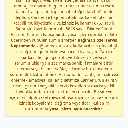
hazırlanmıştır. Web sitemizde yer alan arıza, bakım,
montaj ve onarım bilgileri, Carrier markasının resmi
talimat ve garanti kapsamı ile doğrudan bağlantılı
değildir. Carrier ve logoları, ilgili marka sahiplerinin
tescilli mülkiyetleridir ve izinsiz kullanımı 6769 sayılı
Sınai Mülkiyet Kanunu ile 5846 sayılı Fikir ve Sanat
Eserleri Kanunu kapsamında yasal işlem gerektirir. Site
üzerinden sunulan tüm hizmetler,
bağımsız özel servis
kapsamında
sağlanmakta olup, kullanıcıların güvenliği
ve doğru bilgilendirilmesi öncelikli amaçtır. Carrier
markası ile ilgili garanti, yetkili servis ve yasal
sorumluluklar yalnızca marka sahibi firmalara aittir;
sitemiz veya hizmet sağlayıcılarımız bu kapsamda
sorumluluk kabul etmez. Herhangi bir yanlış anlaşılmayı
önlemek amacıyla, kullanıcılarımıza Carrier ürünlerinin
resmi garanti ve yetkili servis koşullarını marka yetkili
kaynaklarından kontrol etmeleri önerilir. Bu site ve
içerikleri, ilgili yasal mevzuat uyarınca korunmakta olup,
izinsiz kopyalama, dağıtma veya ticari kullanım
durumunda
yasal işlem uygulanacaktır
.