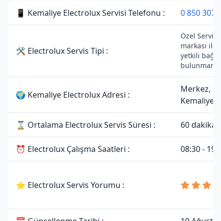
📱 Kemaliye Electrolux Servisi Telefonu :
0 850 307 
Özel Servisti
markası ile 
🛠 Electrolux Servis Tipi :
yetkili bağla
bulunmamak
Merkez,
🌍 Kemaliye Electrolux Adresi :
Kemaliye/E
⌛ Ortalama Electrolux Servis Süresi :
60 dakika
⏰ Electrolux Çalışma Saatleri :
08:30 - 19:
⭐ Electrolux Servis Yorumu :