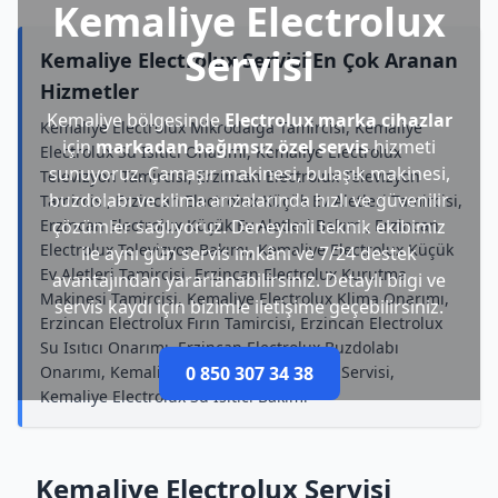
Kemaliye Electrolux
Servisi
Kemaliye Electrolux Servisi En Çok Aranan
Hizmetler
Kemaliye bölgesinde
Electrolux marka cihazlar
Kemaliye Electrolux Mikrodalga Tamircisi, Kemaliye
için
markadan bağımsız özel servis
hizmeti
Electrolux Su Isıtıcı Onarımı, Kemaliye Electrolux
sunuyoruz. Çamaşır makinesi, bulaşık makinesi,
Televizyon Tamircisi, Erzincan Electrolux Televizyon
buzdolabı ve klima arızalarında hızlı ve güvenilir
Tamircisi, Erzincan Electrolux Küçük Ev Aletleri Tamircisi,
Erzincan Electrolux Küçük Ev Aletleri Bakımı, Erzincan
çözümler sağlıyoruz. Deneyimli teknik ekibimiz
Electrolux Televizyon Bakımı, Kemaliye Electrolux Küçük
ile aynı gün servis imkânı ve 7/24 destek
Ev Aletleri Tamircisi, Erzincan Electrolux Kurutma
avantajından yararlanabilirsiniz. Detaylı bilgi ve
Makinesi Tamircisi, Kemaliye Electrolux Klima Onarımı,
servis kaydı için bizimle iletişime geçebilirsiniz.
Erzincan Electrolux Fırın Tamircisi, Erzincan Electrolux
Su Isıtıcı Onarımı, Erzincan Electrolux Buzdolabı
Onarımı, Kemaliye Electrolux Televizyon Servisi,
0 850 307 34 38
Kemaliye Electrolux Su Isıtıcı Bakımı
Kemaliye Electrolux Servisi