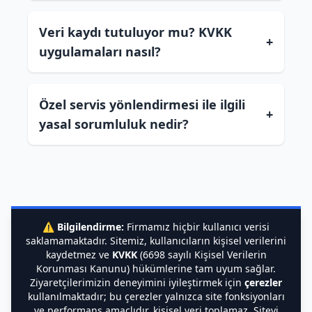
Veri kaydı tutuluyor mu? KVKK
+
uygulamaları nasıl?
Özel servis yönlendirmesi ile ilgili
+
yasal sorumluluk nedir?
⚠️
Bilgilendirme:
Firmamız hiçbir kullanıcı verisi
saklamamaktadır. Sitemiz, kullanıcıların kişisel verilerini
kaydetmez ve
KVKK
(6698 sayılı Kişisel Verilerin
Korunması Kanunu) hükümlerine tam uyum sağlar.
Ziyaretçilerimizin deneyimini iyileştirmek için
çerezler
kullanılmaktadır; bu çerezler yalnızca site fonksiyonları
ve performans amaçlıdır, kişisel veri toplamaz. Siteyi