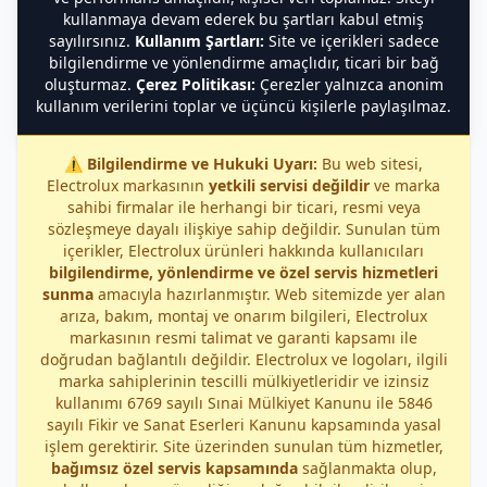
kullanmaya devam ederek bu şartları kabul etmiş
sayılırsınız.
Kullanım Şartları:
Site ve içerikleri sadece
bilgilendirme ve yönlendirme amaçlıdır, ticari bir bağ
oluşturmaz.
Çerez Politikası:
Çerezler yalnızca anonim
kullanım verilerini toplar ve üçüncü kişilerle paylaşılmaz.
⚠️
Bilgilendirme ve Hukuki Uyarı:
Bu web sitesi,
Electrolux markasının
yetkili servisi değildir
ve marka
sahibi firmalar ile herhangi bir ticari, resmi veya
sözleşmeye dayalı ilişkiye sahip değildir. Sunulan tüm
içerikler, Electrolux ürünleri hakkında kullanıcıları
bilgilendirme, yönlendirme ve özel servis hizmetleri
sunma
amacıyla hazırlanmıştır. Web sitemizde yer alan
arıza, bakım, montaj ve onarım bilgileri, Electrolux
markasının resmi talimat ve garanti kapsamı ile
doğrudan bağlantılı değildir. Electrolux ve logoları, ilgili
marka sahiplerinin tescilli mülkiyetleridir ve izinsiz
kullanımı 6769 sayılı Sınai Mülkiyet Kanunu ile 5846
sayılı Fikir ve Sanat Eserleri Kanunu kapsamında yasal
işlem gerektirir. Site üzerinden sunulan tüm hizmetler,
bağımsız özel servis kapsamında
sağlanmakta olup,