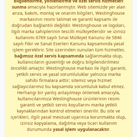
bilgilendirme, yönlendirme ve özel servis hizmetleri
sunma
amacıyla hazırlanmıştır. Web sitemizde yer alan
arıza, bakım, montaj ve onarım bilgileri, Westinghouse
markasının resmi talimat ve garanti kapsamı ile
doğrudan bağlantılı değildir. Westinghouse ve logoları,
ilgili marka sahiplerinin tescilli mülkiyetleridir ve izinsiz
kullanımı 6769 sayılı Sınai Mülkiyet Kanunu ile 5846
sayılı Fikir ve Sanat Eserleri Kanunu kapsamında yasal
işlem gerektirir. Site üzerinden sunulan tüm hizmetler,
bağımsız özel servis kapsamında
sağlanmakta olup,
kullanıcıların güvenliği ve doğru bilgilendirilmesi
öncelikli amaçtır. Westinghouse markası ile ilgili garanti,
yetkili servis ve yasal sorumluluklar yalnızca marka
sahibi firmalara aittir; sitemiz veya hizmet
sağlayıcılarımız bu kapsamda sorumluluk kabul etmez.
Herhangi bir yanlış anlaşılmayı önlemek amacıyla,
kullanıcılarımıza Westinghouse ürünlerinin resmi
garanti ve yetkili servis koşullarını marka yetkili
kaynaklarından kontrol etmeleri önerilir. Bu site ve
içerikleri, ilgili yasal mevzuat uyarınca korunmakta olup,
izinsiz kopyalama, dağıtma veya ticari kullanım
durumunda
yasal işlem uygulanacaktır
.