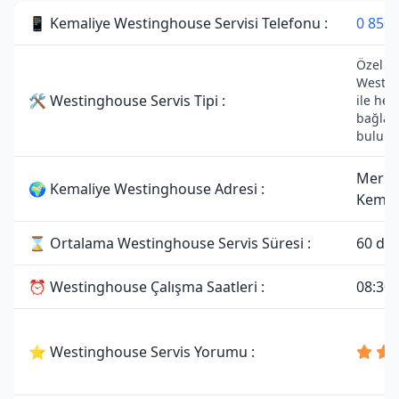
📱 Kemaliye Westinghouse Servisi Telefonu :
0 850 
Özel Se
Westin
🛠 Westinghouse Servis Tipi :
ile her
bağlant
bulunm
Merke
🌍 Kemaliye Westinghouse Adresi :
Kemal
⌛ Ortalama Westinghouse Servis Süresi :
60 dak
⏰ Westinghouse Çalışma Saatleri :
08:30 
⭐ Westinghouse Servis Yorumu :