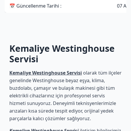
📅 Güncellenme Tarihi :
07 Ağ
Kemaliye Westinghouse
Servisi
Kemaliye Westinghouse Servisi
olarak tüm ilçeler
genelinde Westinghouse beyaz eşya, klima,
buzdolabı, çamaşır ve bulaşık makinesi gibi tüm
elektrikli cihazlarınız için profesyonel servis
hizmeti sunuyoruz. Deneyimli teknisyenlerimizle
arızaları kısa sürede tespit ediyor, orijinal yedek
parçalarla kalıcı çözümler sağlıyoruz.
Kemaliye Westinghouse Servisi
iletişim bilgilerimiz