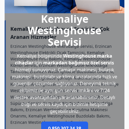
Kemaliye
Westinghouse
Kemaliye Westinghouse Servisi En Çok
Aranan Hizmetler
Servisi
Erzincan Westinghouse Mikrodalga Servisi, Erzincan
Westinghouse Elektrikli Ocak Tamircisi, Kemaliye
Kemaliye bölgesinde
Westinghouse marka
Westinghouse Fırın Bakımı, Kemaliye Westinghouse
cihazlar
için
markadan bağımsız özel servis
Kombi Servisi, Erzincan Westinghouse Mikrodalga
hizmeti sunuyoruz. Çamaşır makinesi, bulaşık
Tamircisi, Erzincan Westinghouse Buzdolabı Onarımı,
makinesi, buzdolabı ve klima arızalarında hızlı ve
Erzincan Westinghouse Çamaşır Makinesi Servisi,
güvenilir çözümler sağlıyoruz. Deneyimli teknik
Kemaliye Westinghouse Elektrikli Ocak Servisi, Kemaliye
ekibimiz ile aynı gün servis imkânı ve 7/24
Westinghouse Çamaşır Makinesi Servisi, Erzincan
Westinghouse Fırın Bakımı, Erzincan Westinghouse
destek avantajından yararlanabilirsiniz. Detaylı
Süpürge Servisi, Kemaliye Westinghouse Mikrodalga
bilgi ve servis kaydı için bizimle iletişime
Bakımı, Erzincan Westinghouse Kurutma Makinesi
geçebilirsiniz.
Onarımı, Kemaliye Westinghouse Buzdolabı Bakımı,
Erzincan Westinghouse Kombi Servisi
0 850 307 34 38