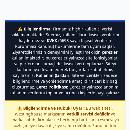
⚠️
Bilgilendirme:
Firmamız hiçbir kullanıcı verisi
saklamamaktadır. Sitemiz, kullanıcıların kişisel verilerini
kaydetmez ve
KVKK
(6698 sayılı Kişisel Verilerin
Korunması Kanunu) hükümlerine tam uyum sağlar.
Ziyaretçilerimizin deneyimini iyileştirmek için
çerezler
kullanılmaktadır; bu çerezler yalnızca site fonksiyonları
ve performans amaçlıdır, kişisel veri toplamaz. Siteyi
kullanmaya devam ederek bu şartları kabul etmiş
sayılırsınız.
Kullanım Şartları:
Site ve içerikleri sadece
bilgilendirme ve yönlendirme amaçlıdır, ticari bir bağ
oluşturmaz.
Çerez Politikası:
Çerezler yalnızca anonim
kullanım verilerini toplar ve üçüncü kişilerle paylaşılmaz.
⚠️
Bilgilendirme ve Hukuki Uyarı:
Bu web sitesi,
Westinghouse markasının
yetkili servisi değildir
ve
marka sahibi firmalar ile herhangi bir ticari, resmi veya
sözleşmeye dayalı ilişkiye sahip değildir. Sunulan tüm