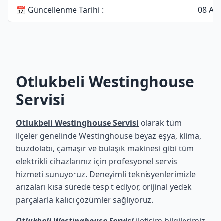
📅 Güncellenme Tarihi :
08 Ağ
Otlukbeli Westinghouse
Servisi
Otlukbeli Westinghouse Servisi
olarak tüm
ilçeler genelinde Westinghouse beyaz eşya, klima,
buzdolabı, çamaşır ve bulaşık makinesi gibi tüm
elektrikli cihazlarınız için profesyonel servis
hizmeti sunuyoruz. Deneyimli teknisyenlerimizle
arızaları kısa sürede tespit ediyor, orijinal yedek
parçalarla kalıcı çözümler sağlıyoruz.
Otlukbeli Westinghouse Servisi
iletişim bilgilerimiz