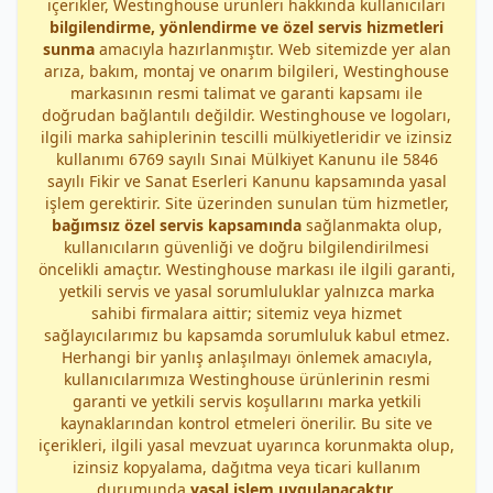
içerikler, Westinghouse ürünleri hakkında kullanıcıları
bilgilendirme, yönlendirme ve özel servis hizmetleri
sunma
amacıyla hazırlanmıştır. Web sitemizde yer alan
arıza, bakım, montaj ve onarım bilgileri, Westinghouse
markasının resmi talimat ve garanti kapsamı ile
doğrudan bağlantılı değildir. Westinghouse ve logoları,
ilgili marka sahiplerinin tescilli mülkiyetleridir ve izinsiz
kullanımı 6769 sayılı Sınai Mülkiyet Kanunu ile 5846
sayılı Fikir ve Sanat Eserleri Kanunu kapsamında yasal
işlem gerektirir. Site üzerinden sunulan tüm hizmetler,
bağımsız özel servis kapsamında
sağlanmakta olup,
kullanıcıların güvenliği ve doğru bilgilendirilmesi
öncelikli amaçtır. Westinghouse markası ile ilgili garanti,
yetkili servis ve yasal sorumluluklar yalnızca marka
sahibi firmalara aittir; sitemiz veya hizmet
sağlayıcılarımız bu kapsamda sorumluluk kabul etmez.
Herhangi bir yanlış anlaşılmayı önlemek amacıyla,
kullanıcılarımıza Westinghouse ürünlerinin resmi
garanti ve yetkili servis koşullarını marka yetkili
kaynaklarından kontrol etmeleri önerilir. Bu site ve
içerikleri, ilgili yasal mevzuat uyarınca korunmakta olup,
izinsiz kopyalama, dağıtma veya ticari kullanım
durumunda
yasal işlem uygulanacaktır
.