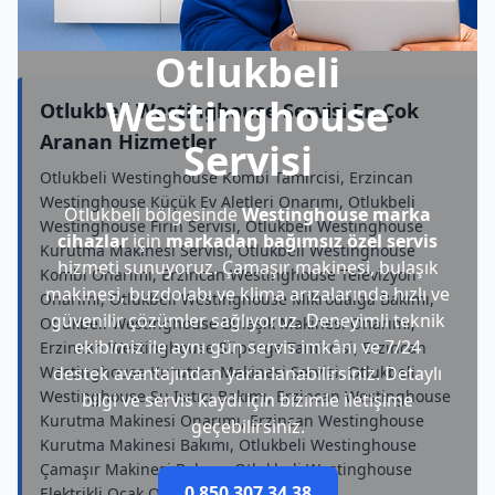
Otlukbeli
Westinghouse
Otlukbeli Westinghouse Servisi En Çok
Aranan Hizmetler
Servisi
Otlukbeli Westinghouse Kombi Tamircisi, Erzincan
Westinghouse Küçük Ev Aletleri Onarımı, Otlukbeli
Otlukbeli bölgesinde
Westinghouse marka
Westinghouse Fırın Servisi, Otlukbeli Westinghouse
cihazlar
için
markadan bağımsız özel servis
Kurutma Makinesi Servisi, Otlukbeli Westinghouse
hizmeti sunuyoruz. Çamaşır makinesi, bulaşık
Kombi Onarımı, Erzincan Westinghouse Televizyon
makinesi, buzdolabı ve klima arızalarında hızlı ve
Onarımı, Otlukbeli Westinghouse Mikrodalga Bakımı,
güvenilir çözümler sağlıyoruz. Deneyimli teknik
Otlukbeli Westinghouse Bulaşık Makinesi Onarımı,
ekibimiz ile aynı gün servis imkânı ve 7/24
Erzincan Westinghouse Süpürge Tamircisi, Erzincan
Westinghouse Kurutma Makinesi Servisi, Otlukbeli
destek avantajından yararlanabilirsiniz. Detaylı
Westinghouse Su Isıtıcı Bakımı, Erzincan Westinghouse
bilgi ve servis kaydı için bizimle iletişime
Kurutma Makinesi Onarımı, Erzincan Westinghouse
geçebilirsiniz.
Kurutma Makinesi Bakımı, Otlukbeli Westinghouse
Çamaşır Makinesi Bakımı, Otlukbeli Westinghouse
0 850 307 34 38
Elektrikli Ocak Onarımı