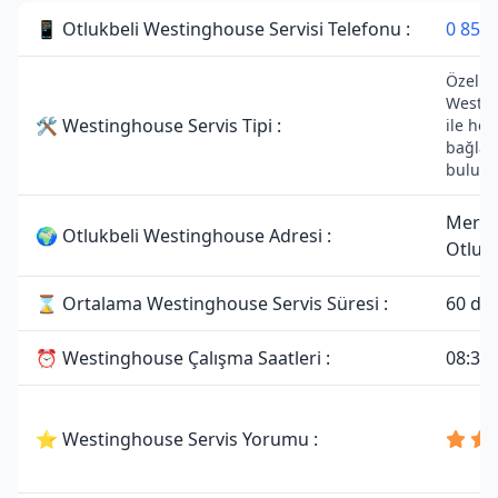
📱 Otlukbeli Westinghouse Servisi Telefonu :
0 850 
Özel Se
Westin
🛠 Westinghouse Servis Tipi :
ile her
bağlant
bulunm
Merke
🌍 Otlukbeli Westinghouse Adresi :
Otlukb
⌛ Ortalama Westinghouse Servis Süresi :
60 da
⏰ Westinghouse Çalışma Saatleri :
08:30 
⭐ Westinghouse Servis Yorumu :