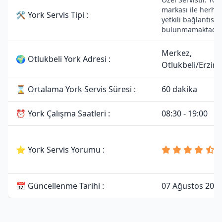
markası ile herhan
🛠 York Servis Tipi :
yetkili bağlantısı
bulunmamaktadır
Merkez,
🌍 Otlukbeli York Adresi :
Otlukbeli/Erzin
⌛ Ortalama York Servis Süresi :
60 dakika
⏰ York Çalışma Saatleri :
08:30 - 19:00
4
⭐ York Servis Yorumu :
8
Y
📅 Güncellenme Tarihi :
07 Ağustos 202