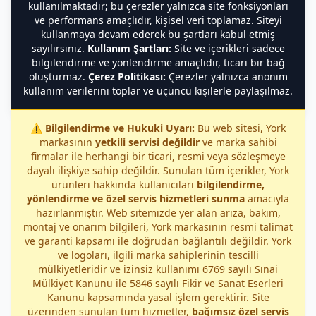
kullanılmaktadır; bu çerezler yalnızca site fonksiyonları
ve performans amaçlıdır, kişisel veri toplamaz. Siteyi
kullanmaya devam ederek bu şartları kabul etmiş
sayılırsınız.
Kullanım Şartları:
Site ve içerikleri sadece
bilgilendirme ve yönlendirme amaçlıdır, ticari bir bağ
oluşturmaz.
Çerez Politikası:
Çerezler yalnızca anonim
kullanım verilerini toplar ve üçüncü kişilerle paylaşılmaz.
⚠️
Bilgilendirme ve Hukuki Uyarı:
Bu web sitesi, York
markasının
yetkili servisi değildir
ve marka sahibi
firmalar ile herhangi bir ticari, resmi veya sözleşmeye
dayalı ilişkiye sahip değildir. Sunulan tüm içerikler, York
ürünleri hakkında kullanıcıları
bilgilendirme,
yönlendirme ve özel servis hizmetleri sunma
amacıyla
hazırlanmıştır. Web sitemizde yer alan arıza, bakım,
montaj ve onarım bilgileri, York markasının resmi talimat
ve garanti kapsamı ile doğrudan bağlantılı değildir. York
ve logoları, ilgili marka sahiplerinin tescilli
mülkiyetleridir ve izinsiz kullanımı 6769 sayılı Sınai
Mülkiyet Kanunu ile 5846 sayılı Fikir ve Sanat Eserleri
Kanunu kapsamında yasal işlem gerektirir. Site
üzerinden sunulan tüm hizmetler,
bağımsız özel servis