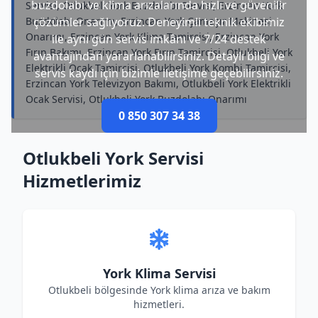
buzdolabı ve klima arızalarında hızlı ve güvenilir
Servisi, Otlukbeli York Buzdolabı Servisi, Erzincan York
Buzdolabı Onarımı, Erzincan York Çamaşır Makinesi
çözümler sağlıyoruz. Deneyimli teknik ekibimiz
Onarımı, Erzincan York Klima Tamircisi, Erzincan York
ile aynı gün servis imkânı ve 7/24 destek
Fırın Bakımı, Erzincan York Fırın Tamircisi, Otlukbeli York
avantajından yararlanabilirsiniz. Detaylı bilgi ve
Elektrikli Ocak Tamircisi, Otlukbeli York Kombi Tamircisi,
servis kaydı için bizimle iletişime geçebilirsiniz.
Erzincan York Televizyon Bakımı, Otlukbeli York Elektrikli
Ocak Servisi, Otlukbeli York Buzdolabı Onarımı
0 850 307 34 38
Otlukbeli York Servisi
Hizmetlerimiz
York Klima Servisi
Otlukbeli bölgesinde York klima arıza ve bakım
hizmetleri.