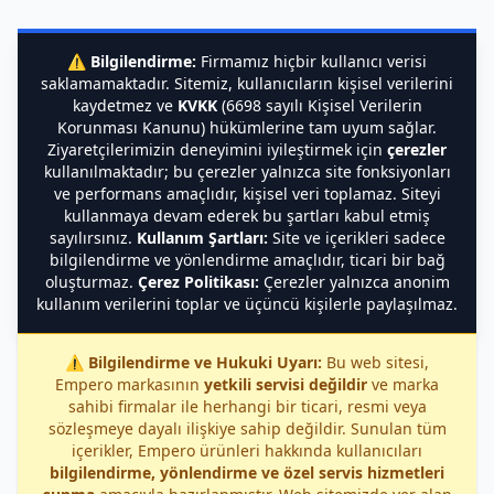
⚠️
Bilgilendirme:
Firmamız hiçbir kullanıcı verisi
saklamamaktadır. Sitemiz, kullanıcıların kişisel verilerini
kaydetmez ve
KVKK
(6698 sayılı Kişisel Verilerin
Korunması Kanunu) hükümlerine tam uyum sağlar.
Ziyaretçilerimizin deneyimini iyileştirmek için
çerezler
kullanılmaktadır; bu çerezler yalnızca site fonksiyonları
ve performans amaçlıdır, kişisel veri toplamaz. Siteyi
kullanmaya devam ederek bu şartları kabul etmiş
sayılırsınız.
Kullanım Şartları:
Site ve içerikleri sadece
bilgilendirme ve yönlendirme amaçlıdır, ticari bir bağ
oluşturmaz.
Çerez Politikası:
Çerezler yalnızca anonim
kullanım verilerini toplar ve üçüncü kişilerle paylaşılmaz.
⚠️
Bilgilendirme ve Hukuki Uyarı:
Bu web sitesi,
Empero markasının
yetkili servisi değildir
ve marka
sahibi firmalar ile herhangi bir ticari, resmi veya
sözleşmeye dayalı ilişkiye sahip değildir. Sunulan tüm
içerikler, Empero ürünleri hakkında kullanıcıları
bilgilendirme, yönlendirme ve özel servis hizmetleri