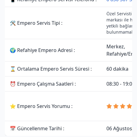
Özel Servistir
markası ile he
🛠 Empero Servis Tipi :
yetkili bağlantı
bulunmamaktad
Merkez,
🌍 Refahiye Empero Adresi :
Refahiye/Erz
⌛ Ortalama Empero Servis Süresi :
60 dakika
⏰ Empero Çalışma Saatleri :
08:30 - 19:00
⭐ Empero Servis Yorumu :
📅 Güncellenme Tarihi :
06 Ağustos 2