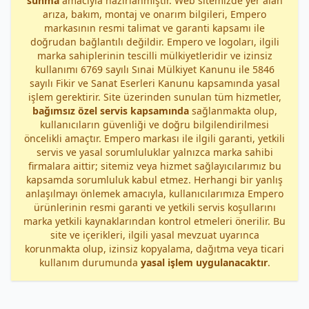
sunma
amacıyla hazırlanmıştır. Web sitemizde yer alan
arıza, bakım, montaj ve onarım bilgileri, Empero
markasının resmi talimat ve garanti kapsamı ile
doğrudan bağlantılı değildir. Empero ve logoları, ilgili
marka sahiplerinin tescilli mülkiyetleridir ve izinsiz
kullanımı 6769 sayılı Sınai Mülkiyet Kanunu ile 5846
sayılı Fikir ve Sanat Eserleri Kanunu kapsamında yasal
işlem gerektirir. Site üzerinden sunulan tüm hizmetler,
bağımsız özel servis kapsamında
sağlanmakta olup,
kullanıcıların güvenliği ve doğru bilgilendirilmesi
öncelikli amaçtır. Empero markası ile ilgili garanti, yetkili
servis ve yasal sorumluluklar yalnızca marka sahibi
firmalara aittir; sitemiz veya hizmet sağlayıcılarımız bu
kapsamda sorumluluk kabul etmez. Herhangi bir yanlış
anlaşılmayı önlemek amacıyla, kullanıcılarımıza Empero
ürünlerinin resmi garanti ve yetkili servis koşullarını
marka yetkili kaynaklarından kontrol etmeleri önerilir. Bu
site ve içerikleri, ilgili yasal mevzuat uyarınca
korunmakta olup, izinsiz kopyalama, dağıtma veya ticari
kullanım durumunda
yasal işlem uygulanacaktır
.