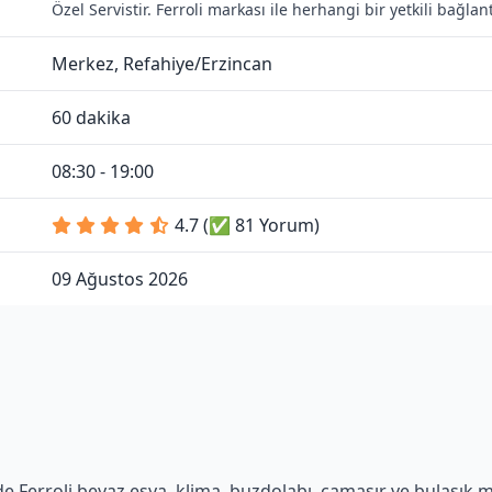
Özel Servistir. Ferroli markası ile herhangi bir yetkili bağl
Merkez, Refahiye/Erzincan
60 dakika
08:30 - 19:00
4.7 (✅ 81 Yorum)
09 Ağustos 2026
e Ferroli beyaz eşya, klima, buzdolabı, çamaşır ve bulaşık mak