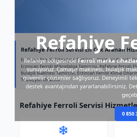
Refahiye Fe
Refahiye Ferroli Servisi En Çok Aranan Hi
Erzincan Ferroli Televizyon Tamircisi, Erzincan Ferroli Kl
Refahiye bölgesinde
Ferroli marka cihazla
Erzincan Ferroli Mikrodalga Tamircisi, Refahiye Ferroli El
sunuyoruz. Çamaşır makinesi, bulaşık makin
Bulaşık Makinesi Tamircisi, Erzincan Ferroli Klima Onarım
güvenilir çözümler sağlıyoruz. Deneyimli tek
Televizyon Onarımı
destek avantajından yararlanabilirsiniz. Deta
geçebi
Refahiye Ferroli Servisi Hizmetl
0 850 