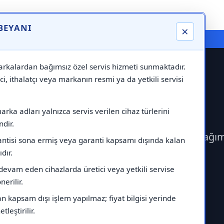
 BEYANI
×
⚠️ Markadan Bağımsız "Özel Servis" Hizmeti
rkalardan bağımsız özel servis hizmeti sunmaktadır.
ci, ithalatçı veya markanın resmi ya da yetkili servisi
Servisi
rka adları yalnızca servis verilen cihaz türlerini
dir.
rek Ferroli Servisi çağırabilirsiniz.Markadan bağı
antisi sona ermiş veya garanti kapsamı dışında kalan
ıdır.
devam eden cihazlarda üretici veya yetkili servise
erilir.
 kapsam dışı işlem yapılmaz; fiyat bilgisi yerinde
tleştirilir.