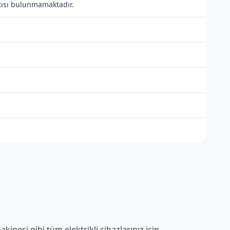
antısı bulunmamaktadır.
inesi gibi tüm elektrikli cihazlarınız için