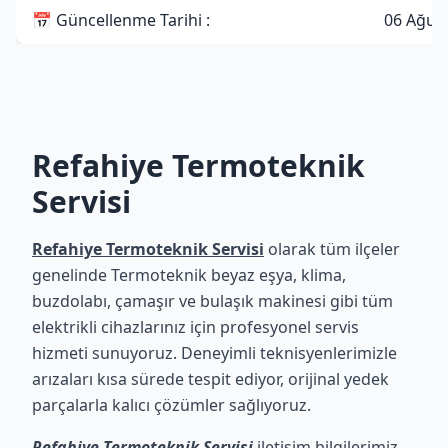
📅 Güncellenme Tarihi :
06 Ağus
Refahiye Termoteknik
Servisi
Refahiye Termoteknik Servisi
olarak tüm ilçeler
genelinde Termoteknik beyaz eşya, klima,
buzdolabı, çamaşır ve bulaşık makinesi gibi tüm
elektrikli cihazlarınız için profesyonel servis
hizmeti sunuyoruz. Deneyimli teknisyenlerimizle
arızaları kısa sürede tespit ediyor, orijinal yedek
parçalarla kalıcı çözümler sağlıyoruz.
Refahiye Termoteknik Servisi
iletişim bilgilerimiz