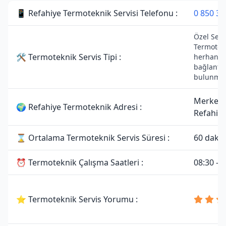
📱 Refahiye Termoteknik Servisi Telefonu :
0 850 30
Özel Servi
Termotekn
🛠 Termoteknik Servis Tipi :
herhangi b
bağlantıs
bulunmam
Merkez,
🌍 Refahiye Termoteknik Adresi :
Refahiye
⌛ Ortalama Termoteknik Servis Süresi :
60 dakik
⏰ Termoteknik Çalışma Saatleri :
08:30 - 
⭐ Termoteknik Servis Yorumu :