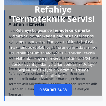
Refahiye
Termoteknik Servisi
Refahiye Termoteknik Servisi En Çok
Aranan Hizmetler
Refahiye bölgesinde
Termoteknik marka
Refahiye Termoteknik Klima Onarımı, Refahiye
cihazlar
için
markadan bağımsız özel servis
Termoteknik Buzdolabı Bakımı, Refahiye Termoteknik
hizmeti sunuyoruz. Çamaşır makinesi, bulaşık
Kombi Servisi, Erzincan Termoteknik Mikrodalga Bakımı,
makinesi, buzdolabı ve klima arızalarında hızlı ve
Erzincan Termoteknik Bulaşık Makinesi Servisi, Refahiye
Termoteknik Elektrikli Ocak Bakımı, Erzincan
güvenilir çözümler sağlıyoruz. Deneyimli teknik
Termoteknik Mikrodalga Tamircisi, Erzincan Termoteknik
ekibimiz ile aynı gün servis imkânı ve 7/24
Küçük Ev Aletleri Bakımı, Erzincan Termoteknik Süpürge
destek avantajından yararlanabilirsiniz. Detaylı
Tamircisi, Refahiye Termoteknik Buzdolabı Tamircisi,
bilgi ve servis kaydı için bizimle iletişime
Refahiye Termoteknik Su Isıtıcı Servisi, Erzincan
geçebilirsiniz.
Termoteknik Bulaşık Makinesi Onarımı, Erzincan
Termoteknik Mikrodalga Onarımı, Erzincan Termoteknik
Buzdolabı Bakımı, Erzincan Termoteknik Televizyon
0 850 307 34 38
Tamircisi