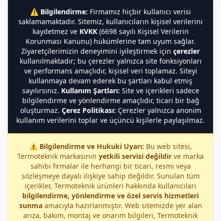
⚠️
Bilgilendirme:
Firmamız hiçbir kullanıcı verisi
saklamamaktadır. Sitemiz, kullanıcıların kişisel verilerini
kaydetmez ve
KVKK
(6698 sayılı Kişisel Verilerin
Korunması Kanunu) hükümlerine tam uyum sağlar.
Ziyaretçilerimizin deneyimini iyileştirmek için
çerezler
kullanılmaktadır; bu çerezler yalnızca site fonksiyonları
ve performans amaçlıdır, kişisel veri toplamaz. Siteyi
kullanmaya devam ederek bu şartları kabul etmiş
sayılırsınız.
Kullanım Şartları:
Site ve içerikleri sadece
bilgilendirme ve yönlendirme amaçlıdır, ticari bir bağ
oluşturmaz.
Çerez Politikası:
Çerezler yalnızca anonim
kullanım verilerini toplar ve üçüncü kişilerle paylaşılmaz.
⚠️
Bilgilendirme ve Hukuki Uyarı:
Bu web sitesi,
Termoteknik markasının
yetkili servisi değildir
ve marka
sahibi firmalar ile herhangi bir ticari, resmi veya
sözleşmeye dayalı ilişkiye sahip değildir. Sunulan tüm
içerikler, Termoteknik ürünleri hakkında kullanıcıları
bilgilendirme, yönlendirme ve özel servis hizmetleri
sunma
amacıyla hazırlanmıştır. Web sitemizde yer alan
arıza, bakım, montaj ve onarım bilgileri, Termoteknik