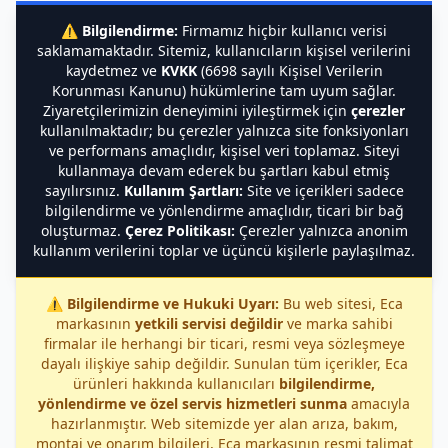
⚠️
Bilgilendirme:
Firmamız hiçbir kullanıcı verisi
saklamamaktadır. Sitemiz, kullanıcıların kişisel verilerini
kaydetmez ve
KVKK
(6698 sayılı Kişisel Verilerin
Korunması Kanunu) hükümlerine tam uyum sağlar.
Ziyaretçilerimizin deneyimini iyileştirmek için
çerezler
kullanılmaktadır; bu çerezler yalnızca site fonksiyonları
ve performans amaçlıdır, kişisel veri toplamaz. Siteyi
kullanmaya devam ederek bu şartları kabul etmiş
sayılırsınız.
Kullanım Şartları:
Site ve içerikleri sadece
bilgilendirme ve yönlendirme amaçlıdır, ticari bir bağ
oluşturmaz.
Çerez Politikası:
Çerezler yalnızca anonim
kullanım verilerini toplar ve üçüncü kişilerle paylaşılmaz.
⚠️
Bilgilendirme ve Hukuki Uyarı:
Bu web sitesi, Eca
markasının
yetkili servisi değildir
ve marka sahibi
firmalar ile herhangi bir ticari, resmi veya sözleşmeye
dayalı ilişkiye sahip değildir. Sunulan tüm içerikler, Eca
ürünleri hakkında kullanıcıları
bilgilendirme,
yönlendirme ve özel servis hizmetleri sunma
amacıyla
hazırlanmıştır. Web sitemizde yer alan arıza, bakım,
montaj ve onarım bilgileri, Eca markasının resmi talimat