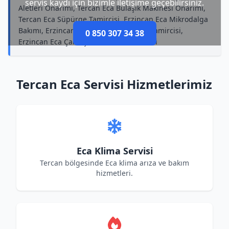
servis kaydı için bizimle iletişime geçebilirsiniz.
Aletleri Onarımı, Tercan Eca Bulaşık Makinesi Onarımı,
Tercan Eca Süpürge Tamircisi, Erzincan Eca Mikrodalga
Bakımı, Erzincan Eca Küçük Ev Aletleri Tamircisi,
0 850 307 34 38
Erzincan Eca Çamaşır Makinesi Tamircisi
Tercan Eca Servisi Hizmetlerimiz
Eca Klima Servisi
Tercan bölgesinde Eca klima arıza ve bakım
hizmetleri.