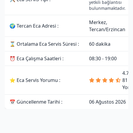
yetkili bağlantısı
bulunmamaktadır.
Merkez,
🌍 Tercan Eca Adresi :
Tercan/Erzincan
⌛ Ortalama Eca Servis Süresi :
60 dakika
⏰ Eca Çalışma Saatleri :
08:30 - 19:00
4.7 
⭐ Eca Servis Yorumu :
81
Yor
📅 Güncellenme Tarihi :
06 Ağustos 2026