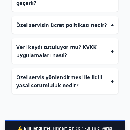
geçerli?
Özel servisin ücret politikası nedir?
+
Veri kaydı tutuluyor mu? KVKK
+
uygulamaları nasıl?
Özel servis yönlendirmesi ile ilgili
+
yasal sorumluluk nedir?
⚠️
Bilgilendirme:
Firmamız hiçbir kullanıcı verisi