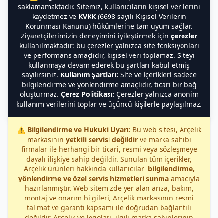
saklamamaktadır. Sitemiz, kullanıcıların kişisel verilerini
kaydetmez ve
KVKK
(6698 sayılı Kişisel Verilerin
Korunması Kanunu) hükümlerine tam uyum sağlar.
Ziyaretçilerimizin deneyimini iyileştirmek için
çerezler
kullanılmaktadır; bu çerezler yalnızca site fonksiyonları
ve performans amaçlıdır, kişisel veri toplamaz. Siteyi
kullanmaya devam ederek bu şartları kabul etmiş
sayılırsınız.
Kullanım Şartları:
Site ve içerikleri sadece
bilgilendirme ve yönlendirme amaçlıdır, ticari bir bağ
oluşturmaz.
Çerez Politikası:
Çerezler yalnızca anonim
kullanım verilerini toplar ve üçüncü kişilerle paylaşılmaz.
⚠️
Bilgilendirme ve Hukuki Uyarı:
Bu web sitesi, Arçelik
markasının
yetkili servisi değildir
ve marka sahibi
firmalar ile herhangi bir ticari, resmi veya sözleşmeye
dayalı ilişkiye sahip değildir. Sunulan tüm içerikler,
Arçelik ürünleri hakkında kullanıcıları
bilgilendirme,
yönlendirme ve özel servis hizmetleri sunma
amacıyla
hazırlanmıştır. Web sitemizde yer alan arıza, bakım,
montaj ve onarım bilgileri, Arçelik markasının resmi
talimat ve garanti kapsamı ile doğrudan bağlantılı
değildir. Arçelik ve logoları, ilgili marka sahiplerinin