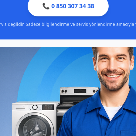
📞 0 850 307 34 38
servis değildir. Sadece bilgilendirme ve servis yönlendirme amacıyla