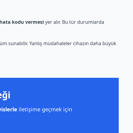
hata kodu vermesi
yer alır. Bu tür durumlarda
züm sunabilir. Yanlış müdahaleler cihazın daha büyük
eği
islerle
iletişime geçmek için