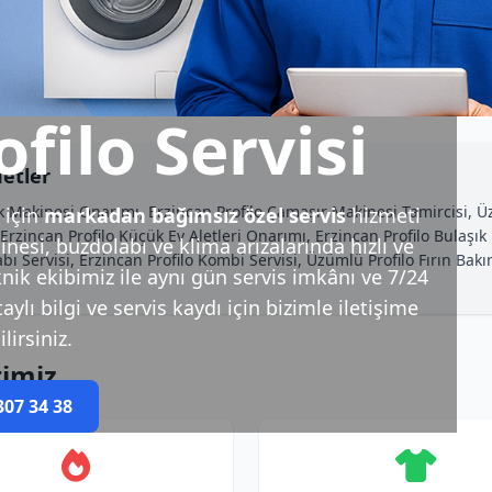
filo Servisi
etler
ık Makinesi Onarımı, Erzincan Profilo Çamaşır Makinesi Tamircisi, 
için
markadan bağımsız özel servis
hizmeti
Erzincan Profilo Küçük Ev Aletleri Onarımı, Erzincan Profilo Bulaşı
esi, buzdolabı ve klima arızalarında hızlı ve
labı Servisi, Erzincan Profilo Kombi Servisi, Üzümlü Profilo Fırın Ba
nik ekibimiz ile aynı gün servis imkânı ve 7/24
ylı bilgi ve servis kaydı için bizimle iletişime
lirsiniz.
rimiz
307 34 38