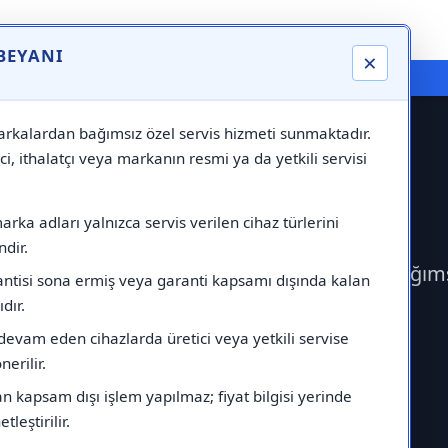
 BEYANI
×
⚠️ Markadan Bağımsız "Özel Servis" Hizmeti
rkalardan bağımsız özel servis hizmeti sunmaktadır.
ci, ithalatçı veya markanın resmi ya da yetkili servisi
ervisi
rka adları yalnızca servis verilen cihaz türlerini
dir.
rek Profilo Servisi çağırabilirsiniz.Markadan bağım
antisi sona ermiş veya garanti kapsamı dışında kalan
ıdır.
devam eden cihazlarda üretici veya yetkili servise
erilir.
 kapsam dışı işlem yapılmaz; fiyat bilgisi yerinde
tleştirilir.