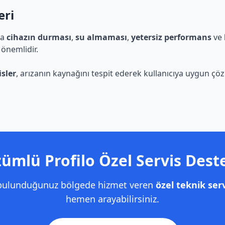
eri
da
cihazın durması
,
su almaması
,
yetersiz performans
ve
 önemlidir.
isler
, arızanın kaynağını tespit ederek kullanıcıya uygun çö
ümlü Profilo Özel Servis Dest
 bulunduğunuz bölgede hizmet veren
özel teknik serv
hemen arayabilirsiniz.