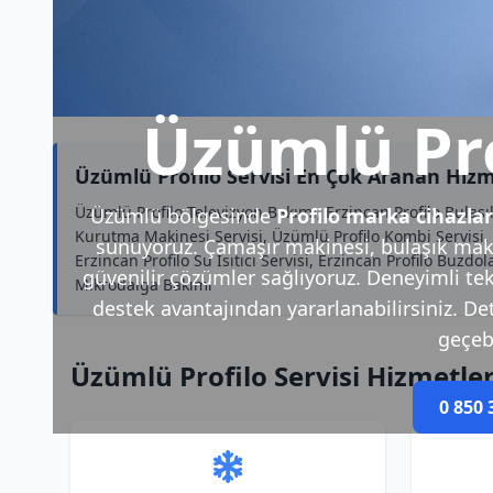
Üzümlü Pro
Üzümlü Profilo Servisi En Çok Aranan Hizm
Üzümlü Profilo Televizyon Bakımı, Erzincan Profilo Bulaş
Üzümlü bölgesinde
Profilo marka cihazlar
Kurutma Makinesi Servisi, Üzümlü Profilo Kombi Servisi, 
sunuyoruz. Çamaşır makinesi, bulaşık makin
Erzincan Profilo Su Isıtıcı Servisi, Erzincan Profilo Buzdo
güvenilir çözümler sağlıyoruz. Deneyimli tek
Mikrodalga Bakımı
destek avantajından yararlanabilirsiniz. Deta
geçebi
Üzümlü Profilo Servisi Hizmetle
0 850 