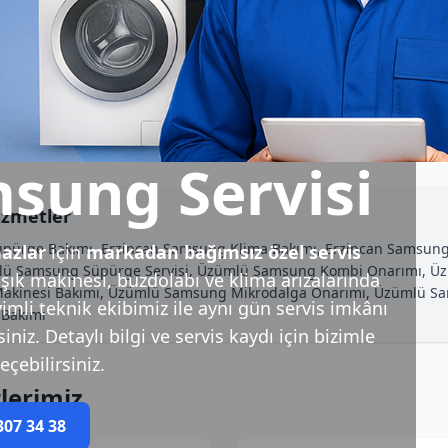
sung Servisi
izmetler
üpürge Bakımı, Erzincan Samsung Klima Bakımı, Erzincan Samsun
azlar
için
markadan bağımsız özel servis
mlü Samsung Süpürge Servisi, Üzümlü Samsung Kombi Onarımı, Ü
ık makinesi, buzdolabı ve klima arızalarında
Makinesi Bakımı, Üzümlü Samsung Mikrodalga Onarımı, Üzümlü Sa
imli teknik ekibimiz ile aynı gün servis imkânı
 Bakımı
niz. Detaylı bilgi ve servis kaydı için bizimle
eçebilirsiniz.
lerimiz
307 34 38