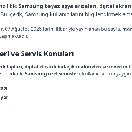
nellikle
Samsung beyaz eşya arızaları
,
dijital ekran
u içerik, Samsung kullanıcılarını bilgilendirmek amac
ir
. 07 Ağustos 2026 tarihi itibariyle yayınlanan bu sayfa,
mar
taşımaktadır.
ri ve Servis Konuları
zdolapları
,
dijital ekranlı bulaşık makineleri
ve
inverter 
 Bu nedenle
Samsung özel servisleri
, kullanıcılar için yaygın 
ası
ıyor