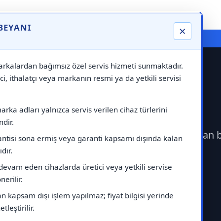
 BEYANI
×
⚠️ Markadan Bağımsız "Özel Servis" Hizmeti
rkalardan bağımsız özel servis hizmeti sunmaktadır.
ci, ithalatçı veya markanın resmi ya da yetkili servisi
 Servisi
rka adları yalnızca servis verilen cihaz türlerini
dir.
eçerek Samsung Servisi çağırabilirsiniz.Markadan 
antisi sona ermiş veya garanti kapsamı dışında kalan
ıdır.
devam eden cihazlarda üretici veya yetkili servise
erilir.
 kapsam dışı işlem yapılmaz; fiyat bilgisi yerinde
tleştirilir.