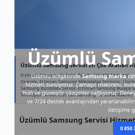
Üzümlü Sam
Üzümlü Samsung Servisi En Çok Aranan H
Erzincan Samsung Su Isıtıcı Bakımı, Üzümlü Samsung S
Üzümlü bölgesinde
Samsung marka cih
Onarımı, Erzincan Samsung Mikrodalga Tamircisi, Üzü
hizmeti sunuyoruz. Çamaşır makinesi, bulaş
Samsung Buzdolabı Servisi, Erzincan Samsung Bulaşık 
hızlı ve güvenilir çözümler sağlıyoruz. Deney
Televizyon Servisi, Erzincan Samsung Kurutma Makinesi
ve 7/24 destek avantajından yararlanabilirsi
iletişime g
Üzümlü Samsung Servisi Hizmet
0 850 