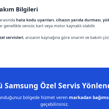
kım Bilgileri
 arasında
hata kodu uyarıları
,
cihazın yarıda durması
,
yük
ar genellikle sensör, kart veya motor kaynaklı olabilir.
l servisleri
, arızanın kaynağına göre onarım ve bakım çözüm
 Samsung Özel Servis Yönlen
lunduğunuz bölgede hizmet veren
markadan bağımsız
geçebilirsiniz.