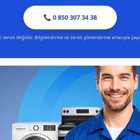
📞 0 850 307 34 38
ili servis değildir. Bilgilendirme ve servis yönlendirme amacıyla yay